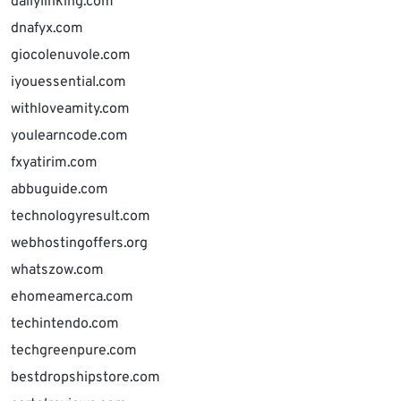
dailylinking.com
dnafyx.com
giocolenuvole.com
iyouessential.com
withloveamity.com
youlearncode.com
fxyatirim.com
abbuguide.com
technologyresult.com
webhostingoffers.org
whatszow.com
ehomeamerca.com
techintendo.com
techgreenpure.com
bestdropshipstore.com