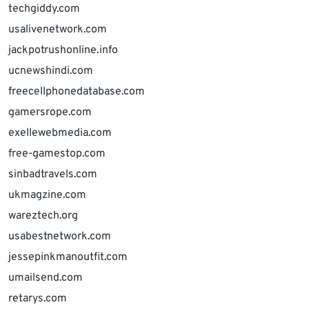
techgiddy.com
usalivenetwork.com
jackpotrushonline.info
ucnewshindi.com
freecellphonedatabase.com
gamersrope.com
exellewebmedia.com
free-gamestop.com
sinbadtravels.com
ukmagzine.com
wareztech.org
usabestnetwork.com
jessepinkmanoutfit.com
umailsend.com
retarys.com