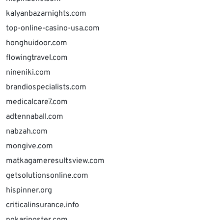
kalyanbazarnights.com
top-online-casino-usa.com
honghuidoor.com
flowingtravel.com
nineniki.com
brandiospecialists.com
medicalcare7.com
adtennaball.com
nabzah.com
mongive.com
matkagameresultsview.com
getsolutionsonline.com
hispinner.org
criticalinsurance.info