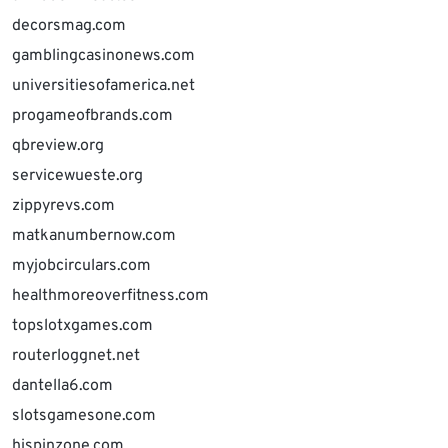
decorsmag.com
gamblingcasinonews.com
universitiesofamerica.net
progameofbrands.com
qbreview.org
servicewueste.org
zippyrevs.com
matkanumbernow.com
myjobcirculars.com
healthmoreoverfitness.com
topslotxgames.com
routerloggnet.net
dantella6.com
slotsgamesone.com
hispinzone.com