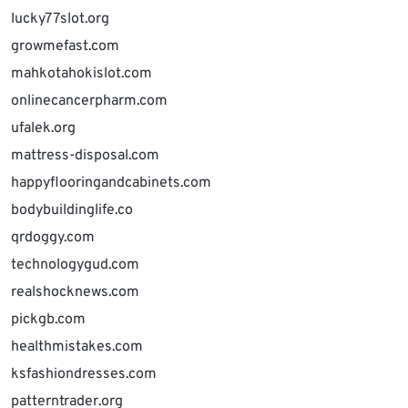
lucky77slot.org
growmefast.com
mahkotahokislot.com
onlinecancerpharm.com
ufalek.org
mattress-disposal.com
happyflooringandcabinets.com
bodybuildinglife.co
qrdoggy.com
technologygud.com
realshocknews.com
pickgb.com
healthmistakes.com
ksfashiondresses.com
patterntrader.org