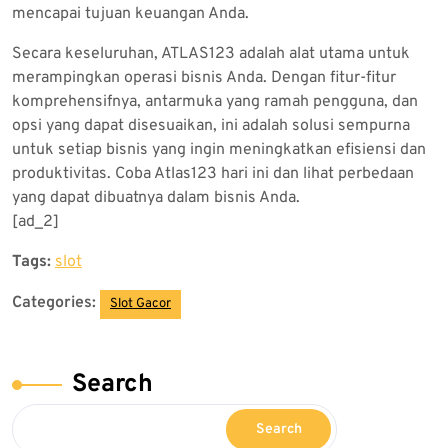
mencapai tujuan keuangan Anda.
Secara keseluruhan, ATLAS123 adalah alat utama untuk
merampingkan operasi bisnis Anda. Dengan fitur-fitur
komprehensifnya, antarmuka yang ramah pengguna, dan
opsi yang dapat disesuaikan, ini adalah solusi sempurna
untuk setiap bisnis yang ingin meningkatkan efisiensi dan
produktivitas. Coba Atlas123 hari ini dan lihat perbedaan
yang dapat dibuatnya dalam bisnis Anda.
[ad_2]
Tags:
slot
Categories:
Slot Gacor
Search
Search