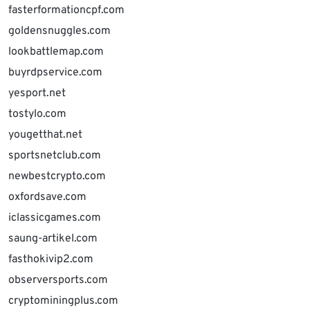
fasterformationcpf.com
goldensnuggles.com
lookbattlemap.com
buyrdpservice.com
yesport.net
tostylo.com
yougetthat.net
sportsnetclub.com
newbestcrypto.com
oxfordsave.com
iclassicgames.com
saung-artikel.com
fasthokivip2.com
observersports.com
cryptominingplus.com