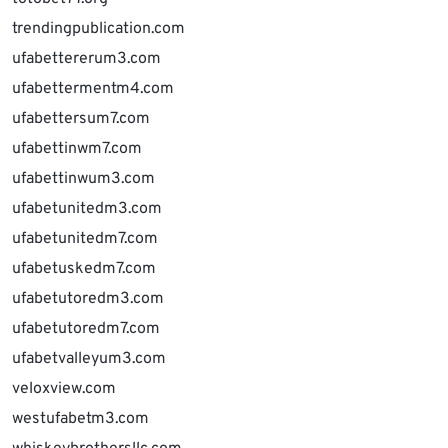
trendingpublication.com
ufabettererum3.com
ufabettermentm4.com
ufabettersum7.com
ufabettinwm7.com
ufabettinwum3.com
ufabetunitedm3.com
ufabetunitedm7.com
ufabetuskedm7.com
ufabetutoredm3.com
ufabetutoredm7.com
ufabetvalleyum3.com
veloxview.com
westufabetm3.com