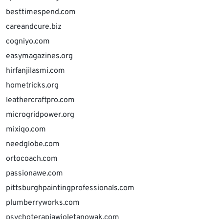
besttimespend.com
careandcure.biz
cogniyo.com
easymagazines.org
hirfanjilasmi.com
hometricks.org
leathercraftpro.com
microgridpower.org
mixiqo.com
needglobe.com
ortocoach.com
passionawe.com
pittsburghpaintingprofessionals.com
plumberryworks.com
psychoterapiawioletanowak.com