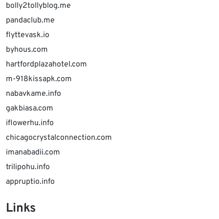
bolly2tollyblog.me
pandaclub.me
flyttevask.io
byhous.com
hartfordplazahotel.com
m-918kissapk.com
nabavkame.info
gakbiasa.com
iflowerhu.info
chicagocrystalconnection.com
imanabadii.com
trilipohu.info
appruptio.info
Links