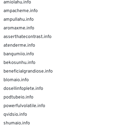
amiolahu.info
ampacheme.info
ampullahu.info
aromaxme.info
asserthatecontrast.info
atenderme.info
bangumiio.info
bekosunhu.info
beneficialgrandiose.info
blomaio.info
dosellinfoplete.info
podtubeio.info
powerfulvolatile.info
qvidsio.info
shumaio.info