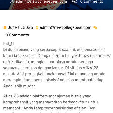
admin@newcollegebeat.com
0 comments
Slot Gacor Hari Ini dengan RTP Tinggi, Slot X500 untuk
Kemenangan Maksimal
>>
Slot Gacor
>> Atlas123: Alat
pamungkas untuk merampingkan bisnis Anda
June 11, 2025
admin@newcollegebeat.com
June
admin@newc
11,
0 Comments
2025
[ad_1]
Di dunia bisnis yang serba cepat saat ini, efisiensi adalah
kunci kesuksesan. Dengan begitu banyak tugas dan proses
untuk dikelola, mungkin luar biasa untuk menjaga
semuanya berjalan dengan lancar. Di situlah Atlas123
masuk. Alat perangkat lunak inovatif ini dirancang untuk
merampingkan operasi bisnis Anda dan membuat hidup
Anda lebih mudah.
Atlas123 adalah platform manajemen bisnis yang
komprehensif yang menawarkan berbagai fitur untuk
membantu Anda tetap terorganisir dan efisien. Dari