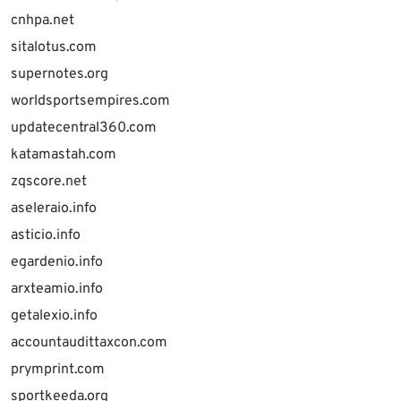
cnhpa.net
sitalotus.com
supernotes.org
worldsportsempires.com
updatecentral360.com
katamastah.com
zqscore.net
aseleraio.info
asticio.info
egardenio.info
arxteamio.info
getalexio.info
accountaudittaxcon.com
prymprint.com
sportkeeda.org