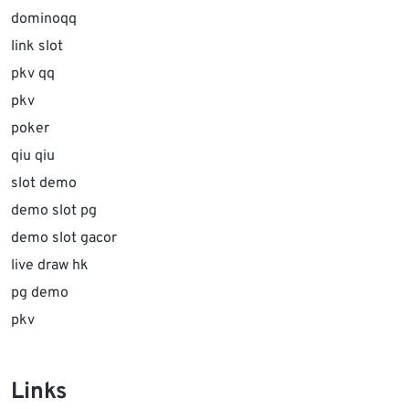
dominoqq
link slot
pkv qq
pkv
poker
qiu qiu
slot demo
demo slot pg
demo slot gacor
live draw hk
pg demo
pkv
Links