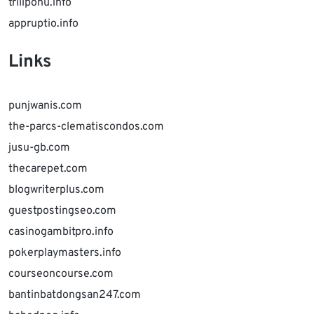
trilipohu.info
appruptio.info
Links
punjwanis.com
the-parcs-clematiscondos.com
jusu-gb.com
thecarepet.com
blogwriterplus.com
guestpostingseo.com
casinogambitpro.info
pokerplaymasters.info
courseoncourse.com
bantinbatdongsan247.com