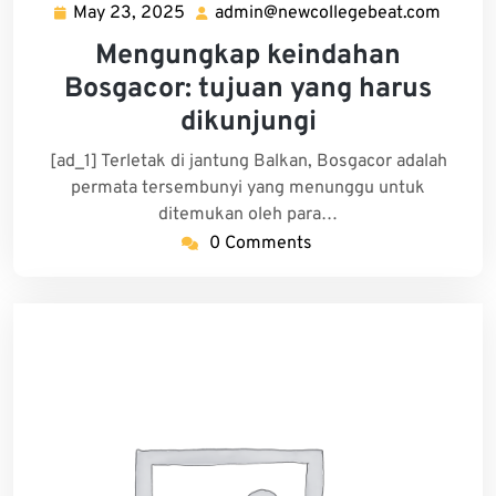
May 23, 2025
admin@newcollegebeat.com
May
admin
23,
Mengungkap keindahan
2025
Bosgacor: tujuan yang harus
dikunjungi
[ad_1] Terletak di jantung Balkan, Bosgacor adalah
permata tersembunyi yang menunggu untuk
ditemukan oleh para…
0 Comments