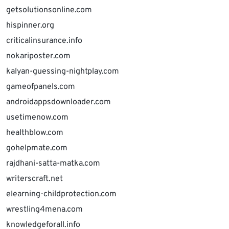
getsolutionsonline.com
hispinner.org
criticalinsurance.info
nokariposter.com
kalyan-guessing-nightplay.com
gameofpanels.com
androidappsdownloader.com
usetimenow.com
healthblow.com
gohelpmate.com
rajdhani-satta-matka.com
writerscraft.net
elearning-childprotection.com
wrestling4mena.com
knowledgeforall.info