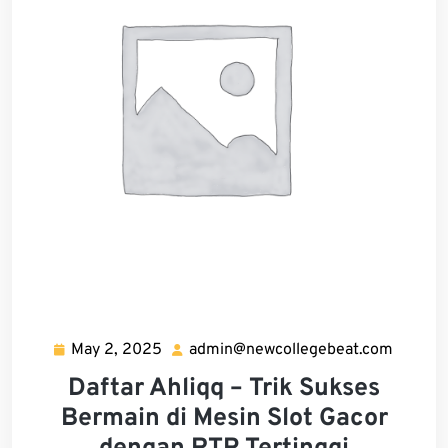
May 2, 2025
admin@newcollegebeat.com
May
admin@
2,
Daftar Ahliqq – Trik Sukses
2025
Bermain di Mesin Slot Gacor