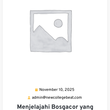
November 10, 2025
November
10,
admin@newcollegebeat.com
admin@newcoll
2025
Menjelajahi Bosgacor yang