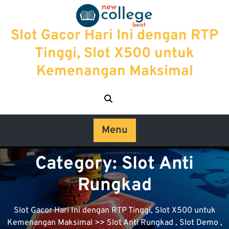
Skip
to
content
Slot Gacor Hari Ini dengan RTP
Tinggi, Slot X500 untuk
Kemenangan Maksimal
Menu
Category:
Slot Anti
Rungkad
Slot Gacor Hari Ini dengan RTP Tinggi, Slot X500 untuk
Kemenangan Maksimal
>>
Slot Anti Rungkad
,
Slot Demo
,