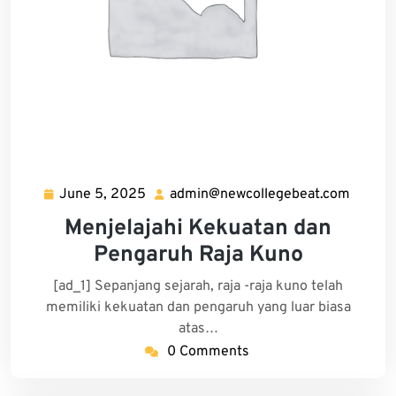
June 5, 2025
admin@newcollegebeat.com
June
admin@
5,
Menjelajahi Kekuatan dan
2025
Pengaruh Raja Kuno
[ad_1] Sepanjang sejarah, raja -raja kuno telah
memiliki kekuatan dan pengaruh yang luar biasa
atas…
0 Comments