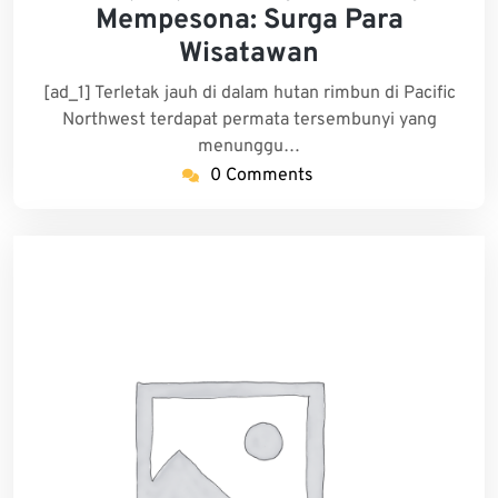
Mempesona: Surga Para
Wisatawan
[ad_1] Terletak jauh di dalam hutan rimbun di Pacific
Northwest terdapat permata tersembunyi yang
menunggu…
0 Comments