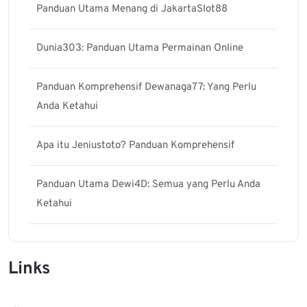
Panduan Utama Menang di JakartaSlot88
Dunia303: Panduan Utama Permainan Online
Panduan Komprehensif Dewanaga77: Yang Perlu
Anda Ketahui
Apa itu Jeniustoto? Panduan Komprehensif
Panduan Utama Dewi4D: Semua yang Perlu Anda
Ketahui
Links