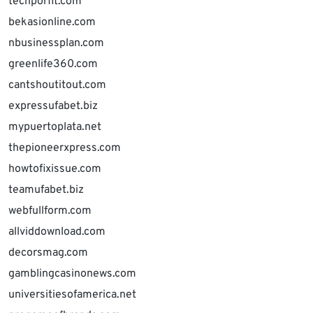
techporfit.com
bekasionline.com
nbusinessplan.com
greenlife360.com
cantshoutitout.com
expressufabet.biz
mypuertoplata.net
thepioneerxpress.com
howtofixissue.com
teamufabet.biz
webfullform.com
allviddownload.com
decorsmag.com
gamblingcasinonews.com
universitiesofamerica.net