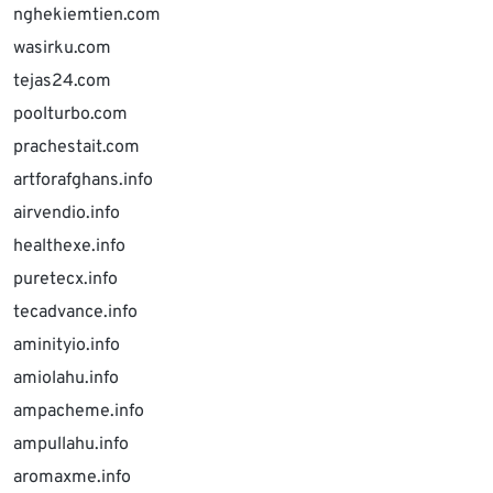
nghekiemtien.com
wasirku.com
tejas24.com
poolturbo.com
prachestait.com
artforafghans.info
airvendio.info
healthexe.info
puretecx.info
tecadvance.info
aminityio.info
amiolahu.info
ampacheme.info
ampullahu.info
aromaxme.info