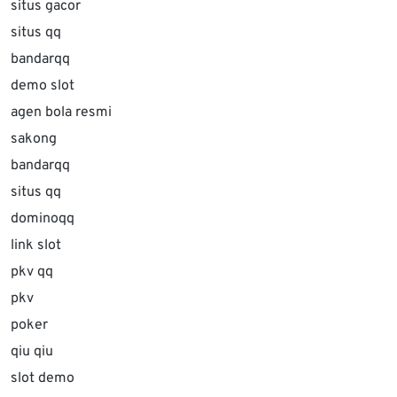
situs gacor
situs qq
bandarqq
demo slot
agen bola resmi
sakong
bandarqq
situs qq
dominoqq
link slot
pkv qq
pkv
poker
qiu qiu
slot demo