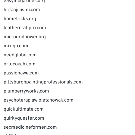
easymagazines.org
hirfanjilasmi.com
hometricks.org
leathercraftpro.com
microgridpower.org
mixiqo.com
needglobe.com
ortocoach.com
passionawe.com
pittsburghpaintingprofessionals.com
plumberryworks.com
psychoterapiawioletanowak.com
quickultimate.com
quirkyquester.com
sexmedicineformen.com