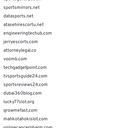
sportsmirrors.net
datasports.net
atasehirescortu.net
engineeringtechub.com
jerryescorts.com
attorneylegal.co
voomb.com
techgadgetpoint.com
tvsportsguide24.com
sportsreviews24.com
dubai360blog.com
lucky77slot.org
growmefast.com
mahkotahokislot.com
onlinecancerpharm.com