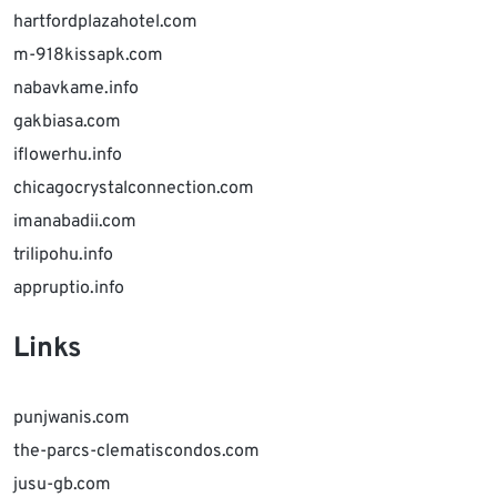
hartfordplazahotel.com
m-918kissapk.com
nabavkame.info
gakbiasa.com
iflowerhu.info
chicagocrystalconnection.com
imanabadii.com
trilipohu.info
appruptio.info
Links
punjwanis.com
the-parcs-clematiscondos.com
jusu-gb.com