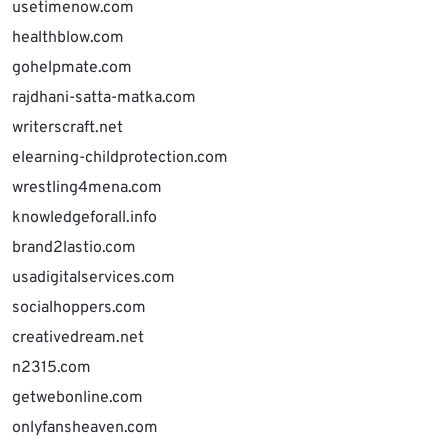
usetimenow.com
healthblow.com
gohelpmate.com
rajdhani-satta-matka.com
writerscraft.net
elearning-childprotection.com
wrestling4mena.com
knowledgeforall.info
brand2lastio.com
usadigitalservices.com
socialhoppers.com
creativedream.net
n2315.com
getwebonline.com
onlyfansheaven.com