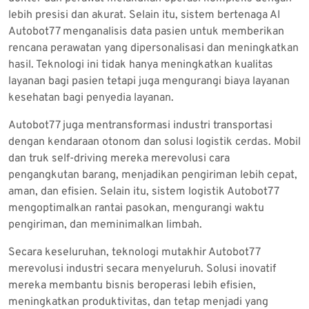
lebih presisi dan akurat. Selain itu, sistem bertenaga AI
Autobot77 menganalisis data pasien untuk memberikan
rencana perawatan yang dipersonalisasi dan meningkatkan
hasil. Teknologi ini tidak hanya meningkatkan kualitas
layanan bagi pasien tetapi juga mengurangi biaya layanan
kesehatan bagi penyedia layanan.
Autobot77 juga mentransformasi industri transportasi
dengan kendaraan otonom dan solusi logistik cerdas. Mobil
dan truk self-driving mereka merevolusi cara
pengangkutan barang, menjadikan pengiriman lebih cepat,
aman, dan efisien. Selain itu, sistem logistik Autobot77
mengoptimalkan rantai pasokan, mengurangi waktu
pengiriman, dan meminimalkan limbah.
Secara keseluruhan, teknologi mutakhir Autobot77
merevolusi industri secara menyeluruh. Solusi inovatif
mereka membantu bisnis beroperasi lebih efisien,
meningkatkan produktivitas, dan tetap menjadi yang