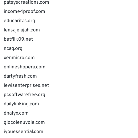
patsyscreations.com
income4proof.com
educaritas.org
lensajelajah.com
betflik09.net
ncaq.org
xenmicro.com
onlineshopera.com
dartyfresh.com
lewisenterprises.net
pcsoftwarefree.org
dailylinking.com
dnafyx.com
giocolenuvole.com
iyouessential.com