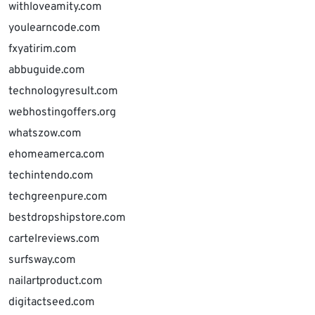
withloveamity.com
youlearncode.com
fxyatirim.com
abbuguide.com
technologyresult.com
webhostingoffers.org
whatszow.com
ehomeamerca.com
techintendo.com
techgreenpure.com
bestdropshipstore.com
cartelreviews.com
surfsway.com
nailartproduct.com
digitactseed.com