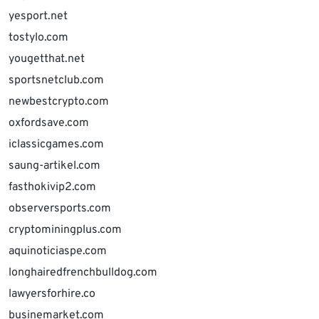
yesport.net
tostylo.com
yougetthat.net
sportsnetclub.com
newbestcrypto.com
oxfordsave.com
iclassicgames.com
saung-artikel.com
fasthokivip2.com
observersports.com
cryptominingplus.com
aquinoticiaspe.com
longhairedfrenchbulldog.com
lawyersforhire.co
businemarket.com