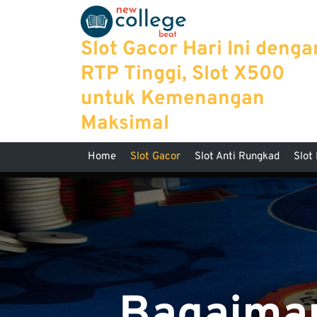
Skip
to
content
Slot Gacor Hari Ini denga
RTP Tinggi, Slot X500
untuk Kemenangan
Maksimal
Home
Slot Gacor
Slot Anti Rungkad
Slot
Bagaiman