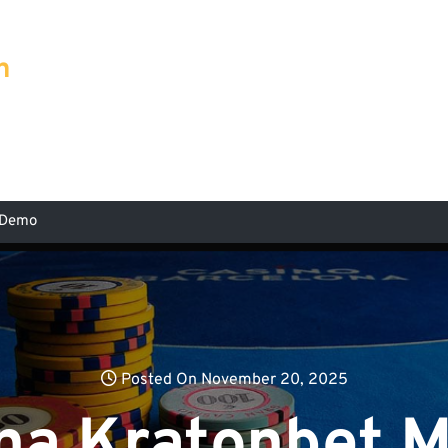
n
 Demo
Posted On November 20, 2025
a Kratonbet M