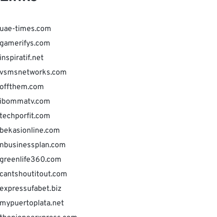
uae-times.com
gamerifys.com
inspiratif.net
vsmsnetworks.com
offthem.com
ibommatv.com
techporfit.com
bekasionline.com
nbusinessplan.com
greenlife360.com
cantshoutitout.com
expressufabet.biz
mypuertoplata.net