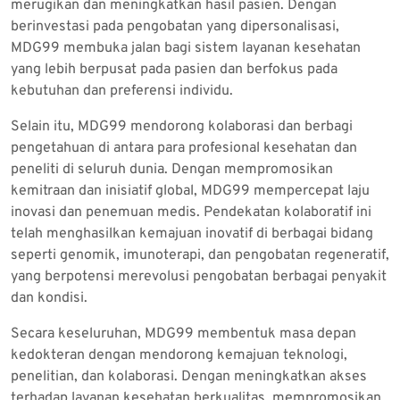
merugikan dan meningkatkan hasil pasien. Dengan
berinvestasi pada pengobatan yang dipersonalisasi,
MDG99 membuka jalan bagi sistem layanan kesehatan
yang lebih berpusat pada pasien dan berfokus pada
kebutuhan dan preferensi individu.
Selain itu, MDG99 mendorong kolaborasi dan berbagi
pengetahuan di antara para profesional kesehatan dan
peneliti di seluruh dunia. Dengan mempromosikan
kemitraan dan inisiatif global, MDG99 mempercepat laju
inovasi dan penemuan medis. Pendekatan kolaboratif ini
telah menghasilkan kemajuan inovatif di berbagai bidang
seperti genomik, imunoterapi, dan pengobatan regeneratif,
yang berpotensi merevolusi pengobatan berbagai penyakit
dan kondisi.
Secara keseluruhan, MDG99 membentuk masa depan
kedokteran dengan mendorong kemajuan teknologi,
penelitian, dan kolaborasi. Dengan meningkatkan akses
terhadap layanan kesehatan berkualitas, mempromosikan