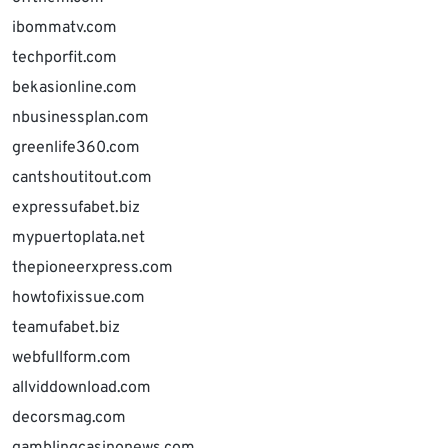
ibommatv.com
techporfit.com
bekasionline.com
nbusinessplan.com
greenlife360.com
cantshoutitout.com
expressufabet.biz
mypuertoplata.net
thepioneerxpress.com
howtofixissue.com
teamufabet.biz
webfullform.com
allviddownload.com
decorsmag.com