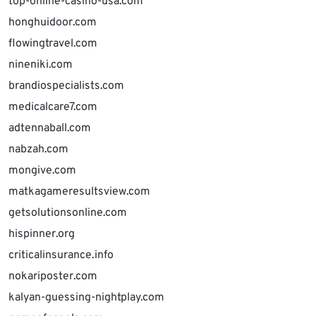
top-online-casino-usa.com
honghuidoor.com
flowingtravel.com
nineniki.com
brandiospecialists.com
medicalcare7.com
adtennaball.com
nabzah.com
mongive.com
matkagameresultsview.com
getsolutionsonline.com
hispinner.org
criticalinsurance.info
nokariposter.com
kalyan-guessing-nightplay.com