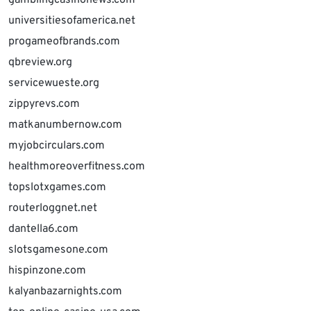
gamblingcasinonews.com
universitiesofamerica.net
progameofbrands.com
qbreview.org
servicewueste.org
zippyrevs.com
matkanumbernow.com
myjobcirculars.com
healthmoreoverfitness.com
topslotxgames.com
routerloggnet.net
dantella6.com
slotsgamesone.com
hispinzone.com
kalyanbazarnights.com