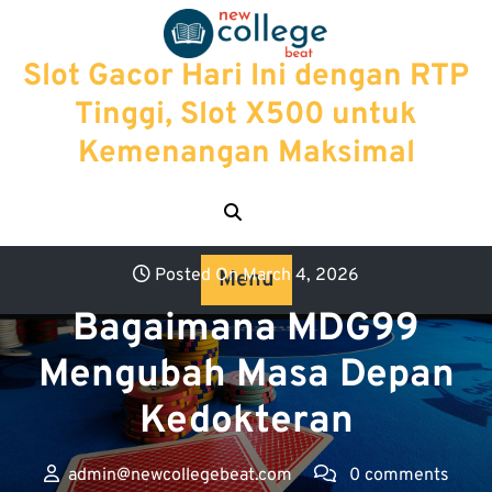
Skip
to
content
Slot Gacor Hari Ini dengan RTP
Tinggi, Slot X500 untuk
Kemenangan Maksimal
Posted On March 4, 2026
Menu
Bagaimana MDG99
Mengubah Masa Depan
Kedokteran
admin@newcollegebeat.com
0 comments