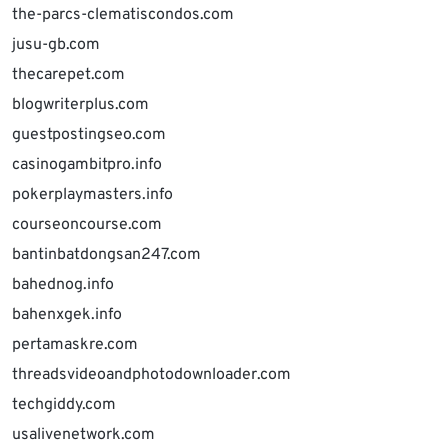
the-parcs-clematiscondos.com
jusu-gb.com
thecarepet.com
blogwriterplus.com
guestpostingseo.com
casinogambitpro.info
pokerplaymasters.info
courseoncourse.com
bantinbatdongsan247.com
bahednog.info
bahenxgek.info
pertamaskre.com
threadsvideoandphotodownloader.com
techgiddy.com
usalivenetwork.com