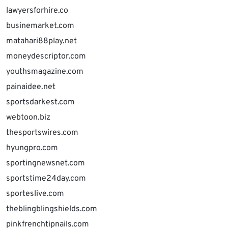
lawyersforhire.co
businemarket.com
matahari88play.net
moneydescriptor.com
youthsmagazine.com
painaidee.net
sportsdarkest.com
webtoon.biz
thesportswires.com
hyungpro.com
sportingnewsnet.com
sportstime24day.com
sporteslive.com
theblingblingshields.com
pinkfrenchtipnails.com