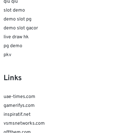
qiu qiu
slot demo
demo slot pg
demo slot gacor
live draw hk
pg demo
pkv
Links
uae-times.com
gamerifys.com
inspiratif.net
vsmsnetworks.com
offthem.com