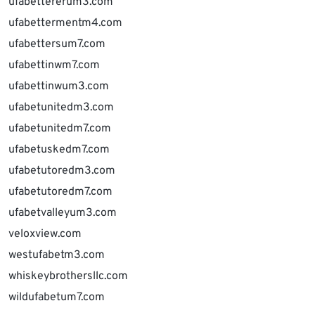
ufabettererum3.com
ufabettermentm4.com
ufabettersum7.com
ufabettinwm7.com
ufabettinwum3.com
ufabetunitedm3.com
ufabetunitedm7.com
ufabetuskedm7.com
ufabetutoredm3.com
ufabetutoredm7.com
ufabetvalleyum3.com
veloxview.com
westufabetm3.com
whiskeybrothersllc.com
wildufabetum7.com