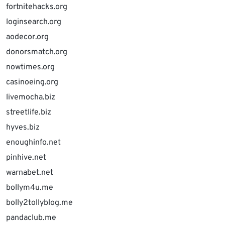
fortnitehacks.org
loginsearch.org
aodecor.org
donorsmatch.org
nowtimes.org
casinoeing.org
livemocha.biz
streetlife.biz
hyves.biz
enoughinfo.net
pinhive.net
warnabet.net
bollym4u.me
bolly2tollyblog.me
pandaclub.me