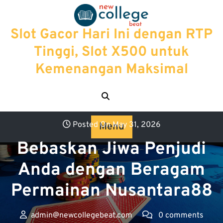
Skip
to
content
Slot Gacor Hari Ini dengan RTP
Tinggi, Slot X500 untuk
Kemenangan Maksimal
Posted On May 31, 2026
Menu
Bebaskan Jiwa Penjudi
Anda dengan Beragam
Permainan Nusantara88
admin@newcollegebeat.com
0 comments