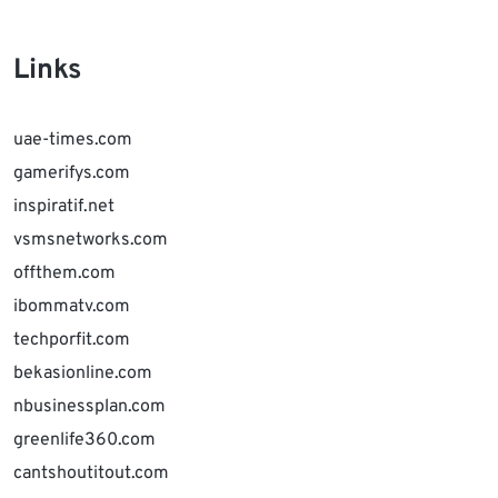
Links
uae-times.com
gamerifys.com
inspiratif.net
vsmsnetworks.com
offthem.com
ibommatv.com
techporfit.com
bekasionline.com
nbusinessplan.com
greenlife360.com
cantshoutitout.com