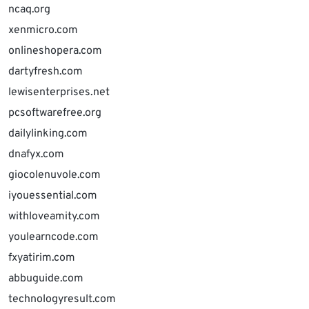
ncaq.org
xenmicro.com
onlineshopera.com
dartyfresh.com
lewisenterprises.net
pcsoftwarefree.org
dailylinking.com
dnafyx.com
giocolenuvole.com
iyouessential.com
withloveamity.com
youlearncode.com
fxyatirim.com
abbuguide.com
technologyresult.com