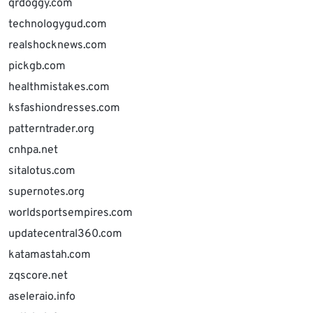
qrdoggy.com
technologygud.com
realshocknews.com
pickgb.com
healthmistakes.com
ksfashiondresses.com
patterntrader.org
cnhpa.net
sitalotus.com
supernotes.org
worldsportsempires.com
updatecentral360.com
katamastah.com
zqscore.net
aseleraio.info