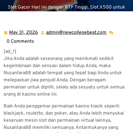
Slot Gacor Hari Ini dengan RTP Tinggi, Slot X500 untuk
Kemenangan Maksimal
>>
Slot Gacor
>> Bebaskan Jiwa
Penjudi Anda dengan Beragam Permainan Nusantara88
May 31, 2026
admin@newcollegebeat.com
May
admin@newc
31,
0 Comments
2026
[ad_1]
Jika Anda adalah seseorang yang menikmati sedikit
kegembiraan dan sensasi dalam hidup Anda, maka
Nusantara88 adalah tempat yang tepat bagi Anda untuk
melepaskan jiwa penjudi Anda. Dengan beragam
permainan untuk dipilih, selalu ada sesuatu untuk semua
orang di kasino online ini.
Baik Anda penggemar permainan kasino klasik seperti
blackjack, roulette, dan poker, atau Anda lebih menyukai
keseruan mesin slot dan permainan virtual lainnya,
Nusantara88 memiliki semuanya. Antarmukanya yang