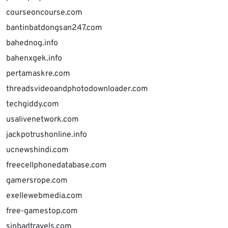
courseoncourse.com
bantinbatdongsan247.com
bahednog.info
bahenxgek.info
pertamaskre.com
threadsvideoandphotodownloader.com
techgiddy.com
usalivenetwork.com
jackpotrushonline.info
ucnewshindi.com
freecellphonedatabase.com
gamersrope.com
exellewebmedia.com
free-gamestop.com
sinbadtravels.com