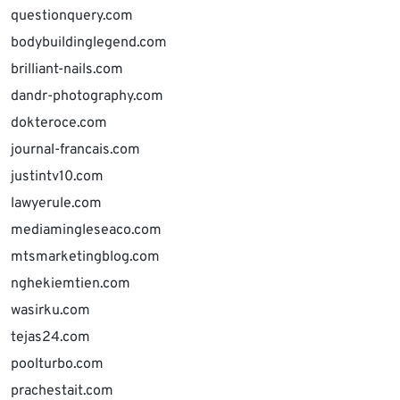
questionquery.com
bodybuildinglegend.com
brilliant-nails.com
dandr-photography.com
dokteroce.com
journal-francais.com
justintv10.com
lawyerule.com
mediamingleseaco.com
mtsmarketingblog.com
nghekiemtien.com
wasirku.com
tejas24.com
poolturbo.com
prachestait.com