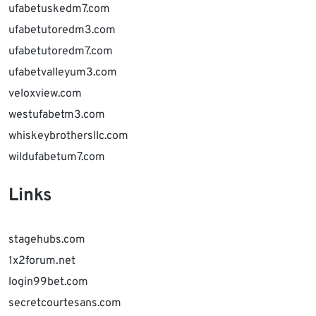
ufabetuskedm7.com
ufabetutoredm3.com
ufabetutoredm7.com
ufabetvalleyum3.com
veloxview.com
westufabetm3.com
whiskeybrothersllc.com
wildufabetum7.com
Links
stagehubs.com
1x2forum.net
login99bet.com
secretcourtesans.com