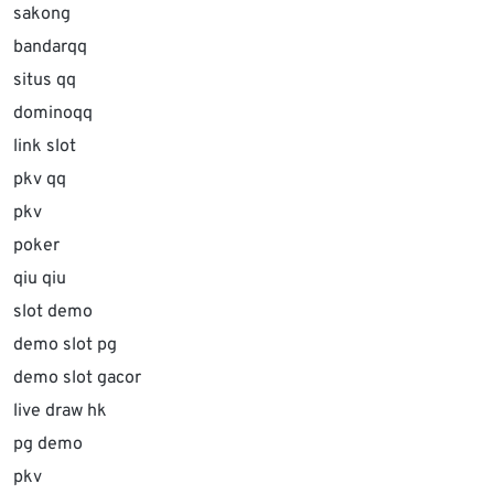
sakong
bandarqq
situs qq
dominoqq
link slot
pkv qq
pkv
poker
qiu qiu
slot demo
demo slot pg
demo slot gacor
live draw hk
pg demo
pkv