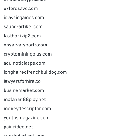
oxfordsave.com
iclassicgames.com
saung-artikel.com
fasthokivip2.com
observersports.com
cryptominingplus.com
aquinoticiaspe.com
longhairedfrenchbulldog.com
lawyersforhire.co
businemarket.com
matahari88play.net
moneydescriptor.com
youthsmagazine.com
painaidee.net