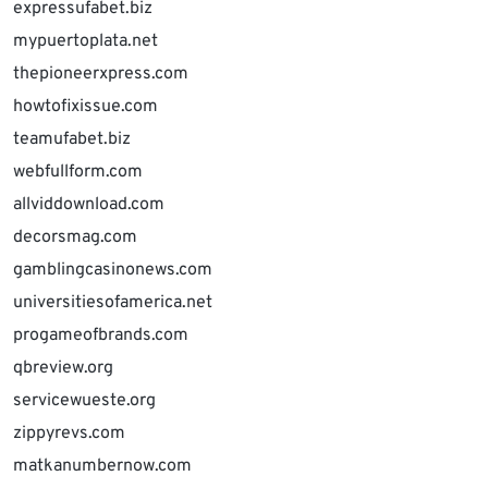
expressufabet.biz
mypuertoplata.net
thepioneerxpress.com
howtofixissue.com
teamufabet.biz
webfullform.com
allviddownload.com
decorsmag.com
gamblingcasinonews.com
universitiesofamerica.net
progameofbrands.com
qbreview.org
servicewueste.org
zippyrevs.com
matkanumbernow.com