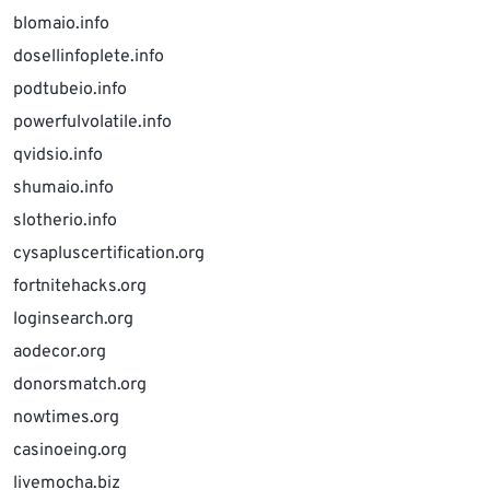
blomaio.info
dosellinfoplete.info
podtubeio.info
powerfulvolatile.info
qvidsio.info
shumaio.info
slotherio.info
cysapluscertification.org
fortnitehacks.org
loginsearch.org
aodecor.org
donorsmatch.org
nowtimes.org
casinoeing.org
livemocha.biz