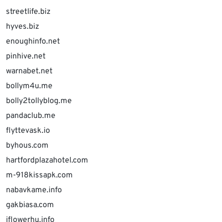
streetlife.biz
hyves.biz
enoughinfo.net
pinhive.net
warnabet.net
bollym4u.me
bolly2tollyblog.me
pandaclub.me
flyttevask.io
byhous.com
hartfordplazahotel.com
m-918kissapk.com
nabavkame.info
gakbiasa.com
iflowerhu.info