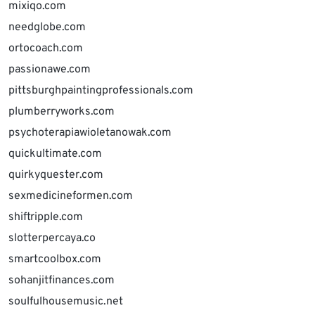
mixiqo.com
needglobe.com
ortocoach.com
passionawe.com
pittsburghpaintingprofessionals.com
plumberryworks.com
psychoterapiawioletanowak.com
quickultimate.com
quirkyquester.com
sexmedicineformen.com
shiftripple.com
slotterpercaya.co
smartcoolbox.com
sohanjitfinances.com
soulfulhousemusic.net