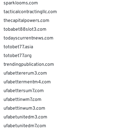
sparklooms.com
tacticalcontractingllc.com
thecapitalpowers.com
tobabet88slot3.com
todayscurrentnews.com
totobet77.asia
totobet77.org
trendingpublication.com
ufabettererum3.com
ufabettermentm4.com
ufabettersum7.com
ufabettinwm7.com
ufabettinwum3.com
ufabetunitedm3.com
ufabetunitedm7.com