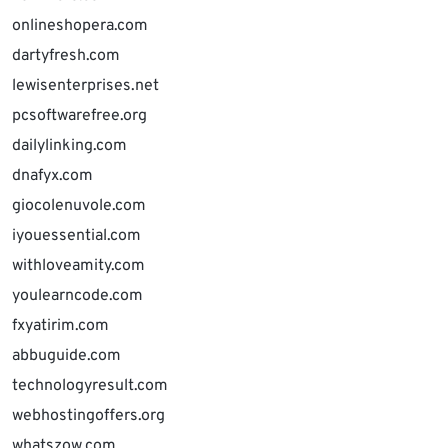
onlineshopera.com
dartyfresh.com
lewisenterprises.net
pcsoftwarefree.org
dailylinking.com
dnafyx.com
giocolenuvole.com
iyouessential.com
withloveamity.com
youlearncode.com
fxyatirim.com
abbuguide.com
technologyresult.com
webhostingoffers.org
whatszow.com