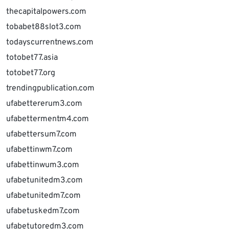
thecapitalpowers.com
tobabet88slot3.com
todayscurrentnews.com
totobet77.asia
totobet77.org
trendingpublication.com
ufabettererum3.com
ufabettermentm4.com
ufabettersum7.com
ufabettinwm7.com
ufabettinwum3.com
ufabetunitedm3.com
ufabetunitedm7.com
ufabetuskedm7.com
ufabetutoredm3.com