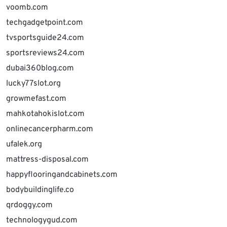
voomb.com
techgadgetpoint.com
tvsportsguide24.com
sportsreviews24.com
dubai360blog.com
lucky77slot.org
growmefast.com
mahkotahokislot.com
onlinecancerpharm.com
ufalek.org
mattress-disposal.com
happyflooringandcabinets.com
bodybuildinglife.co
qrdoggy.com
technologygud.com