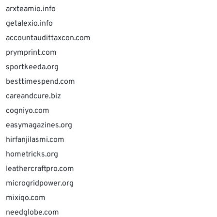
arxteamio.info
getalexio.info
accountaudittaxcon.com
prymprint.com
sportkeeda.org
besttimespend.com
careandcure.biz
cogniyo.com
easymagazines.org
hirfanjilasmi.com
hometricks.org
leathercraftpro.com
microgridpower.org
mixiqo.com
needglobe.com