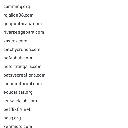
camming.org
rajalion88.com
goupuntacana.com
riversedgepark.com
zaseez.com
catchycrunch.com
nofaphub.com
nefertitingalls.com
patsyscreations.com
income4proof.com
educaritas.org
lensajelajah.com
betflik09.net
ncaq.org
xenmicro.com