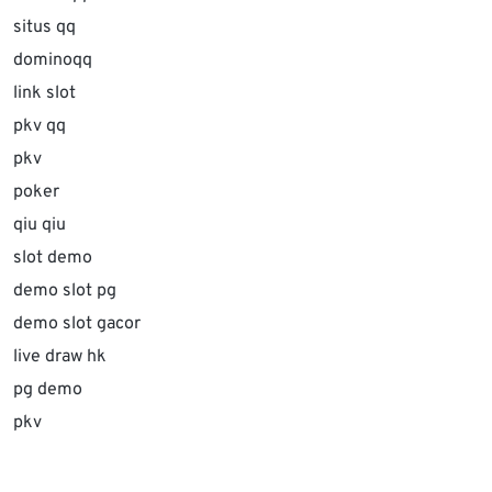
situs qq
dominoqq
link slot
pkv qq
pkv
poker
qiu qiu
slot demo
demo slot pg
demo slot gacor
live draw hk
pg demo
pkv