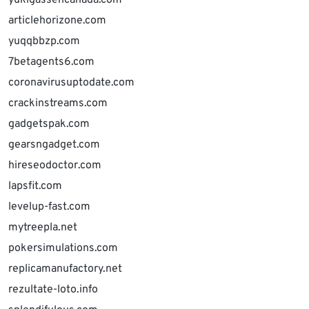
yukigassencanada.com
articlehorizone.com
yuqqbbzp.com
7betagents6.com
coronavirusuptodate.com
crackinstreams.com
gadgetspak.com
gearsngadget.com
hireseodoctor.com
lapsfit.com
levelup-fast.com
mytreepla.net
pokersimulations.com
replicamanufactory.net
rezultate-loto.info