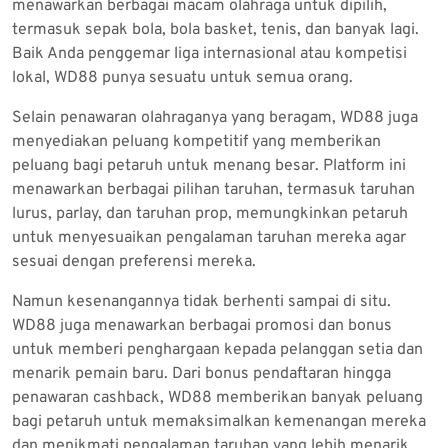
menawarkan berbagai macam olahraga untuk dipilih,
termasuk sepak bola, bola basket, tenis, dan banyak lagi.
Baik Anda penggemar liga internasional atau kompetisi
lokal, WD88 punya sesuatu untuk semua orang.
Selain penawaran olahraganya yang beragam, WD88 juga
menyediakan peluang kompetitif yang memberikan
peluang bagi petaruh untuk menang besar. Platform ini
menawarkan berbagai pilihan taruhan, termasuk taruhan
lurus, parlay, dan taruhan prop, memungkinkan petaruh
untuk menyesuaikan pengalaman taruhan mereka agar
sesuai dengan preferensi mereka.
Namun kesenangannya tidak berhenti sampai di situ.
WD88 juga menawarkan berbagai promosi dan bonus
untuk memberi penghargaan kepada pelanggan setia dan
menarik pemain baru. Dari bonus pendaftaran hingga
penawaran cashback, WD88 memberikan banyak peluang
bagi petaruh untuk memaksimalkan kemenangan mereka
dan menikmati pengalaman taruhan yang lebih menarik.