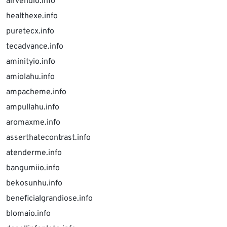
airvendio.info
healthexe.info
puretecx.info
tecadvance.info
aminityio.info
amiolahu.info
ampacheme.info
ampullahu.info
aromaxme.info
asserthatecontrast.info
atenderme.info
bangumiio.info
bekosunhu.info
beneficialgrandiose.info
blomaio.info