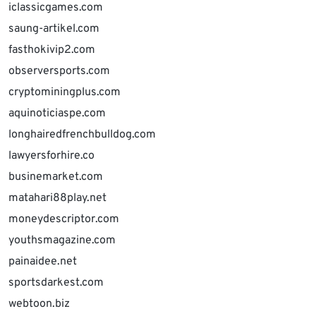
iclassicgames.com
saung-artikel.com
fasthokivip2.com
observersports.com
cryptominingplus.com
aquinoticiaspe.com
longhairedfrenchbulldog.com
lawyersforhire.co
businemarket.com
matahari88play.net
moneydescriptor.com
youthsmagazine.com
painaidee.net
sportsdarkest.com
webtoon.biz