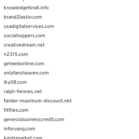
knowledgeforall.info
brand2lastio.com
usadigitalservices.com
socialhoppers.com
creativedream.net
n2315.com
getwebonline.com
onlyfansheaven.com
lky08.com
ralph-fiennes.net
fielder-maximum-discount.net
fitfllex.com
genesisbusinesscredit.com
inforuang.com
kindsmarket.com