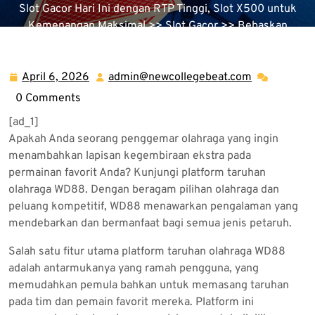
Slot Gacor Hari Ini dengan RTP Tinggi, Slot X500 untuk
Kemenangan Maksimal
>>
Slot Gacor
>> Bebaskan
Kegembiraan dan Hadiah dari Platform Taruhan Olahraga
WD88
April 6, 2026
admin@newcollegebeat.com
April
admin@newc
6,
0 Comments
2026
[ad_1]
Apakah Anda seorang penggemar olahraga yang ingin
menambahkan lapisan kegembiraan ekstra pada
permainan favorit Anda? Kunjungi platform taruhan
olahraga WD88. Dengan beragam pilihan olahraga dan
peluang kompetitif, WD88 menawarkan pengalaman yang
mendebarkan dan bermanfaat bagi semua jenis petaruh.
Salah satu fitur utama platform taruhan olahraga WD88
adalah antarmukanya yang ramah pengguna, yang
memudahkan pemula bahkan untuk memasang taruhan
pada tim dan pemain favorit mereka. Platform ini