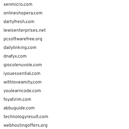
xenmicro.com
onlineshopera.com
dartyfresh.com
lewisenterprises.net
pcsoftwarefree.org
dailylinking.com
dnafyx.com
giocolenuvole.com
iyouessential.com
withloveamity.com
youlearncode.com
fxyatirim.com
abbuguide.com
technologyresult.com
webhostingoffers.org