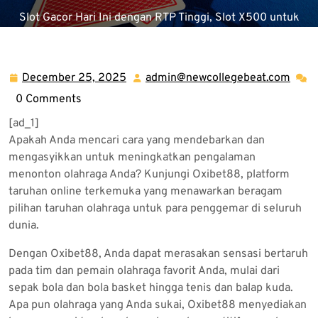
Slot Gacor Hari Ini dengan RTP Tinggi, Slot X500 untuk
Kemenangan Maksimal
>>
Slot Gacor
>> Bebaskan
Sensasi Bertaruh dengan Oxibet88
December 25, 2025
admin@newcollegebeat.com
December
admi
25,
0 Comments
2025
[ad_1]
Apakah Anda mencari cara yang mendebarkan dan
mengasyikkan untuk meningkatkan pengalaman
menonton olahraga Anda? Kunjungi Oxibet88, platform
taruhan online terkemuka yang menawarkan beragam
pilihan taruhan olahraga untuk para penggemar di seluruh
dunia.
Dengan Oxibet88, Anda dapat merasakan sensasi bertaruh
pada tim dan pemain olahraga favorit Anda, mulai dari
sepak bola dan bola basket hingga tenis dan balap kuda.
Apa pun olahraga yang Anda sukai, Oxibet88 menyediakan