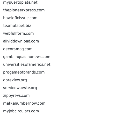
mypuertoplata.net
thepioneerxpress.com
howtofixissue.com
teamufabet.biz
webfullform.com
allviddownload.com
decorsmag.com
gamblingcasinonews.com
universitiesofamerica.net
progameofbrands.com
qbreview.org
servicewueste.org
zippyrevs.com
matkanumbernow.com
myjobcirculars.com