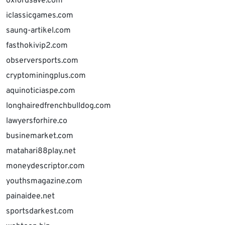
oxfordsave.com
iclassicgames.com
saung-artikel.com
fasthokivip2.com
observersports.com
cryptominingplus.com
aquinoticiaspe.com
longhairedfrenchbulldog.com
lawyersforhire.co
businemarket.com
matahari88play.net
moneydescriptor.com
youthsmagazine.com
painaidee.net
sportsdarkest.com