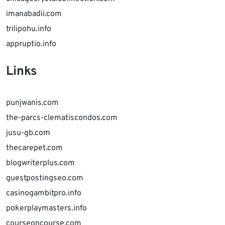
imanabadii.com
trilipohu.info
appruptio.info
Links
punjwanis.com
the-parcs-clematiscondos.com
jusu-gb.com
thecarepet.com
blogwriterplus.com
guestpostingseo.com
casinogambitpro.info
pokerplaymasters.info
courseoncourse.com