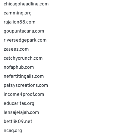
chicagoheadline.com
camming.org
rajalion88.com
goupuntacana.com
riversedgepark.com
zaseez.com
catchycrunch.com
nofaphub.com
nefertitingalls.com
patsyscreations.com
income4proof.com
educaritas.org
lensajelajah.com
betflik09.net
ncaq.org