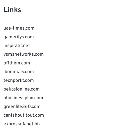
Links
uae-times.com
gamerifys.com
inspiratif.net
vsmsnetworks.com
offthem.com
ibommatv.com
techporfit.com
bekasionline.com
nbusinessplan.com
greenlife360.com
cantshoutitout.com
expressufabet.biz