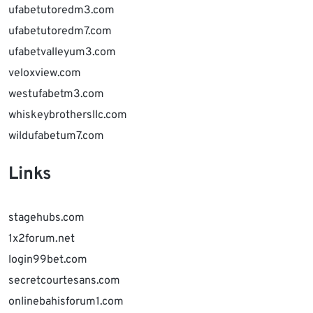
ufabetutoredm3.com
ufabetutoredm7.com
ufabetvalleyum3.com
veloxview.com
westufabetm3.com
whiskeybrothersllc.com
wildufabetum7.com
Links
stagehubs.com
1x2forum.net
login99bet.com
secretcourtesans.com
onlinebahisforum1.com