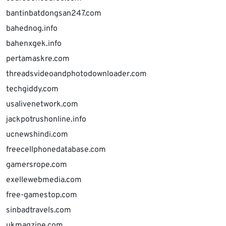
bantinbatdongsan247.com
bahednog.info
bahenxgek.info
pertamaskre.com
threadsvideoandphotodownloader.com
techgiddy.com
usalivenetwork.com
jackpotrushonline.info
ucnewshindi.com
freecellphonedatabase.com
gamersrope.com
exellewebmedia.com
free-gamestop.com
sinbadtravels.com
ukmagzine.com