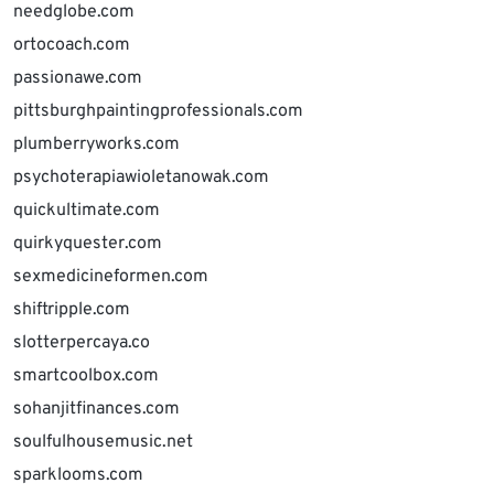
needglobe.com
ortocoach.com
passionawe.com
pittsburghpaintingprofessionals.com
plumberryworks.com
psychoterapiawioletanowak.com
quickultimate.com
quirkyquester.com
sexmedicineformen.com
shiftripple.com
slotterpercaya.co
smartcoolbox.com
sohanjitfinances.com
soulfulhousemusic.net
sparklooms.com