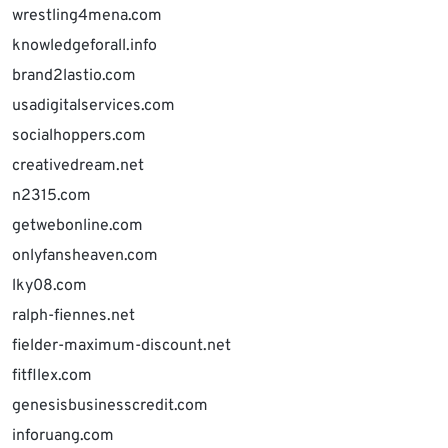
wrestling4mena.com
knowledgeforall.info
brand2lastio.com
usadigitalservices.com
socialhoppers.com
creativedream.net
n2315.com
getwebonline.com
onlyfansheaven.com
lky08.com
ralph-fiennes.net
fielder-maximum-discount.net
fitfllex.com
genesisbusinesscredit.com
inforuang.com