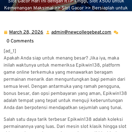
Slot Gacor Hari Ini dengan RTP Tinggi, Slot X500 untuk
Kemenangan Maksimal
>>
Slot Gacor
>> Bersiaplah untuk
Menang Besar dengan Epikwin138
March 28, 2026
admin@newcollegebeat.com
March
admin@ne
28,
0 Comments
2026
[ad_1]
Apakah Anda siap untuk menang besar? Jika iya, maka
inilah waktunya untuk memeriksa Epikwin138, platform
game online terkemuka yang menawarkan beragam
permainan menarik dan menguntungkan bagi pemain dari
semua level. Dengan antarmuka yang ramah pengguna,
bonus besar, dan opsi pembayaran yang aman, Epikwin138
adalah tempat yang tepat untuk menguji keberuntungan
Anda dan berpotensi mendapatkan sejumlah uang tunai.
Salah satu daya tarik terbesar Epikwin138 adalah koleksi
permainannya yang luas. Dari mesin slot klasik hingga slot