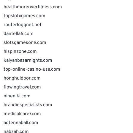
healthmoreoverfitness.com
topslotxgames.com
routerloggnet.net
dantella6.com
slotsgamesone.com
hispinzone.com
kalyanbazarnights.com
top-online-casino-usa.com
honghuidoor.com
flowingtravel.com
nineniki.com
brandiospecialists.com
medicalcare7.com
adtennaball.com
nabzah.com