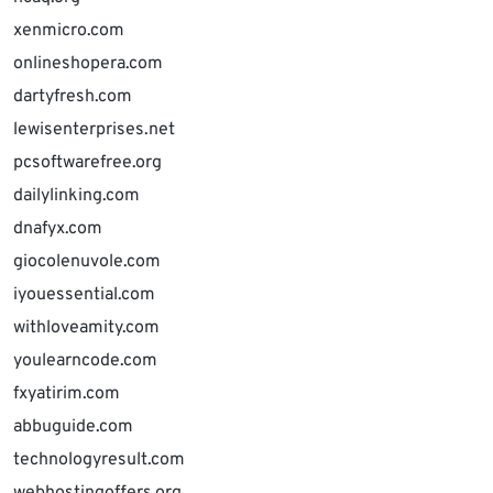
xenmicro.com
onlineshopera.com
dartyfresh.com
lewisenterprises.net
pcsoftwarefree.org
dailylinking.com
dnafyx.com
giocolenuvole.com
iyouessential.com
withloveamity.com
youlearncode.com
fxyatirim.com
abbuguide.com
technologyresult.com