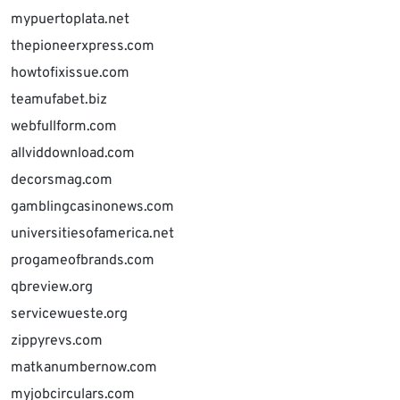
mypuertoplata.net
thepioneerxpress.com
howtofixissue.com
teamufabet.biz
webfullform.com
allviddownload.com
decorsmag.com
gamblingcasinonews.com
universitiesofamerica.net
progameofbrands.com
qbreview.org
servicewueste.org
zippyrevs.com
matkanumbernow.com
myjobcirculars.com