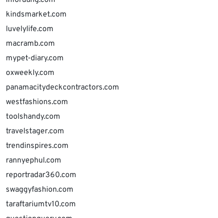
inforuang.com
kindsmarket.com
luvelylife.com
macramb.com
mypet-diary.com
oxweekly.com
panamacitydeckcontractors.com
westfashions.com
toolshandy.com
travelstager.com
trendinspires.com
rannyephul.com
reportradar360.com
swaggyfashion.com
taraftariumtv10.com