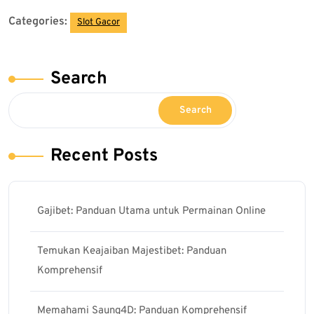
Categories:
Slot Gacor
Search
Search
Recent Posts
Gajibet: Panduan Utama untuk Permainan Online
Temukan Keajaiban Majestibet: Panduan
Komprehensif
Memahami Saung4D: Panduan Komprehensif