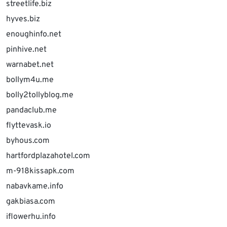
streetlife.biz
hyves.biz
enoughinfo.net
pinhive.net
warnabet.net
bollym4u.me
bolly2tollyblog.me
pandaclub.me
flyttevask.io
byhous.com
hartfordplazahotel.com
m-918kissapk.com
nabavkame.info
gakbiasa.com
iflowerhu.info