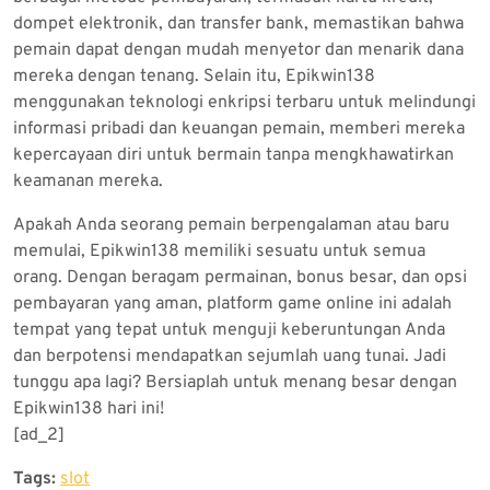
dompet elektronik, dan transfer bank, memastikan bahwa
pemain dapat dengan mudah menyetor dan menarik dana
mereka dengan tenang. Selain itu, Epikwin138
menggunakan teknologi enkripsi terbaru untuk melindungi
informasi pribadi dan keuangan pemain, memberi mereka
kepercayaan diri untuk bermain tanpa mengkhawatirkan
keamanan mereka.
Apakah Anda seorang pemain berpengalaman atau baru
memulai, Epikwin138 memiliki sesuatu untuk semua
orang. Dengan beragam permainan, bonus besar, dan opsi
pembayaran yang aman, platform game online ini adalah
tempat yang tepat untuk menguji keberuntungan Anda
dan berpotensi mendapatkan sejumlah uang tunai. Jadi
tunggu apa lagi? Bersiaplah untuk menang besar dengan
Epikwin138 hari ini!
[ad_2]
Tags:
slot