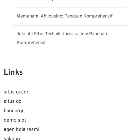
Memahami Ahlicasino: Panduan Komprehensif
Jelajahi Fitur Terbaik Juruscasino: Panduan
Komprehensif
Links
situs gacor
situs qq
bandarqq
demo slot
agen bola resmi
sakong