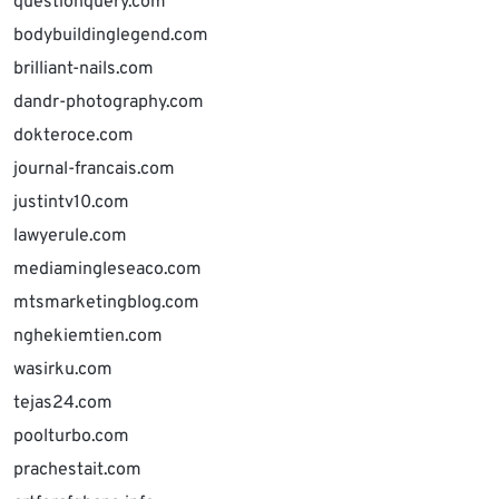
questionquery.com
bodybuildinglegend.com
brilliant-nails.com
dandr-photography.com
dokteroce.com
journal-francais.com
justintv10.com
lawyerule.com
mediamingleseaco.com
mtsmarketingblog.com
nghekiemtien.com
wasirku.com
tejas24.com
poolturbo.com
prachestait.com