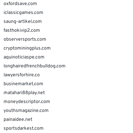
oxfordsave.com
iclassicgames.com
saung-artikel.com
fasthokivip2.com
observersports.com
cryptominingplus.com
aquinoticiaspe.com
longhairedfrenchbulldog.com
lawyersforhire.co
businemarket.com
matahari88play.net
moneydescriptor.com
youthsmagazine.com
painaidee.net
sportsdarkest.com