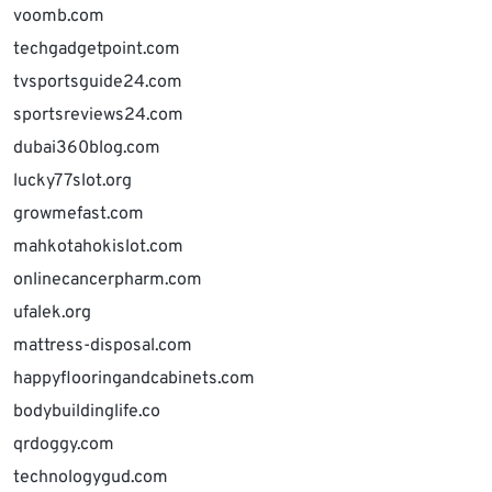
voomb.com
techgadgetpoint.com
tvsportsguide24.com
sportsreviews24.com
dubai360blog.com
lucky77slot.org
growmefast.com
mahkotahokislot.com
onlinecancerpharm.com
ufalek.org
mattress-disposal.com
happyflooringandcabinets.com
bodybuildinglife.co
qrdoggy.com
technologygud.com