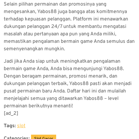
Selain pilihan permainan dan promosinya yang
mengesankan, Yabos88 juga bangga atas komitmennya
terhadap kepuasan pelanggan. Platform ini menawarkan
dukungan pelanggan 24/7 untuk membantu mengatasi
masalah atau pertanyaan apa pun yang Anda miliki,
memastikan pengalaman bermain game Anda semulus dan
semenyenangkan mungkin.
Jadi jika Anda siap untuk meningkatkan pengalaman
bermain game Anda, Anda bisa mengunjungi Yabos88.
Dengan beragam permainan, promosi menarik, dan
dukungan pelanggan terbaik, Yabos88 pasti akan menjadi
pusat permainan baru Anda. Daftar hari ini dan mulailah
menjelajahi semua yang ditawarkan Yabos88 – level
permainan berikutnya menanti!
[ad_2]
Tags:
slot
Categories: