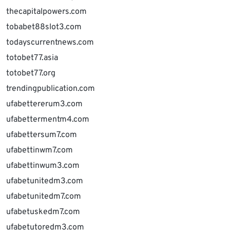
thecapitalpowers.com
tobabet88slot3.com
todayscurrentnews.com
totobet77.asia
totobet77.org
trendingpublication.com
ufabettererum3.com
ufabettermentm4.com
ufabettersum7.com
ufabettinwm7.com
ufabettinwum3.com
ufabetunitedm3.com
ufabetunitedm7.com
ufabetuskedm7.com
ufabetutoredm3.com