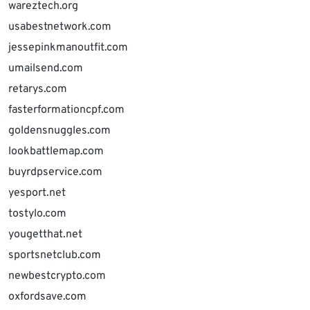
wareztech.org
usabestnetwork.com
jessepinkmanoutfit.com
umailsend.com
retarys.com
fasterformationcpf.com
goldensnuggles.com
lookbattlemap.com
buyrdpservice.com
yesport.net
tostylo.com
yougetthat.net
sportsnetclub.com
newbestcrypto.com
oxfordsave.com