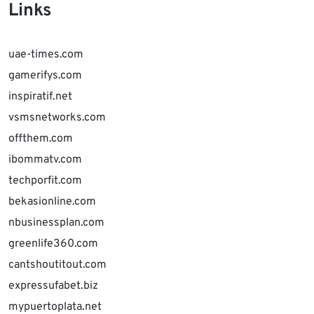
Links
uae-times.com
gamerifys.com
inspiratif.net
vsmsnetworks.com
offthem.com
ibommatv.com
techporfit.com
bekasionline.com
nbusinessplan.com
greenlife360.com
cantshoutitout.com
expressufabet.biz
mypuertoplata.net