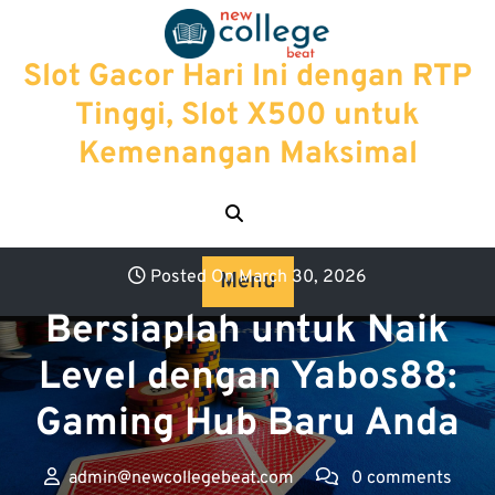
Skip
to
content
Slot Gacor Hari Ini dengan RTP
Tinggi, Slot X500 untuk
Kemenangan Maksimal
Posted On March 30, 2026
Menu
Bersiaplah untuk Naik
Level dengan Yabos88:
Gaming Hub Baru Anda
admin@newcollegebeat.com
0 comments