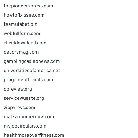
thepioneerxpress.com
howtofixissue.com
teamufabet.biz
webfullform.com
allviddownload.com
decorsmag.com
gamblingcasinonews.com
universitiesofamerica.net
progameofbrands.com
qbreview.org
servicewueste.org
zippyrevs.com
matkanumbernow.com
myjobcirculars.com
healthmoreoverfitness.com