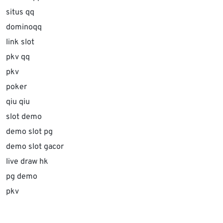
situs qq
dominoqq
link slot
pkv qq
pkv
poker
qiu qiu
slot demo
demo slot pg
demo slot gacor
live draw hk
pg demo
pkv