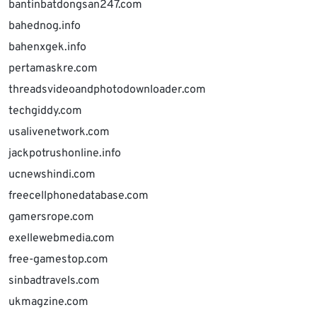
bantinbatdongsan247.com
bahednog.info
bahenxgek.info
pertamaskre.com
threadsvideoandphotodownloader.com
techgiddy.com
usalivenetwork.com
jackpotrushonline.info
ucnewshindi.com
freecellphonedatabase.com
gamersrope.com
exellewebmedia.com
free-gamestop.com
sinbadtravels.com
ukmagzine.com