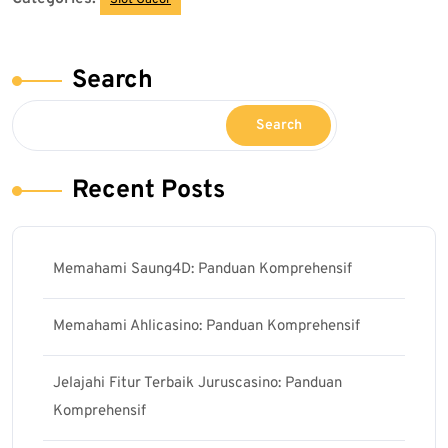
Slot Gacor
Search
Search
Recent Posts
Memahami Saung4D: Panduan Komprehensif
Memahami Ahlicasino: Panduan Komprehensif
Jelajahi Fitur Terbaik Juruscasino: Panduan
Komprehensif