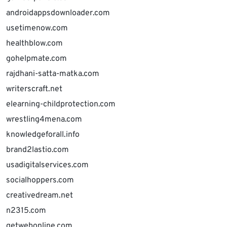
androidappsdownloader.com
usetimenow.com
healthblow.com
gohelpmate.com
rajdhani-satta-matka.com
writerscraft.net
elearning-childprotection.com
wrestling4mena.com
knowledgeforall.info
brand2lastio.com
usadigitalservices.com
socialhoppers.com
creativedream.net
n2315.com
getwebonline.com