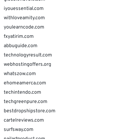
iyouessential.com
withloveamity.com
youlearncode.com
fxyatirim.com
abbuguide.com
technologyresult.com
webhostingoffers.org
whatszow.com
ehomeamerca.com
techintendo.com
techgreenpure.com
bestdropshipstore.com
cartelreviews.com
surfsway.com