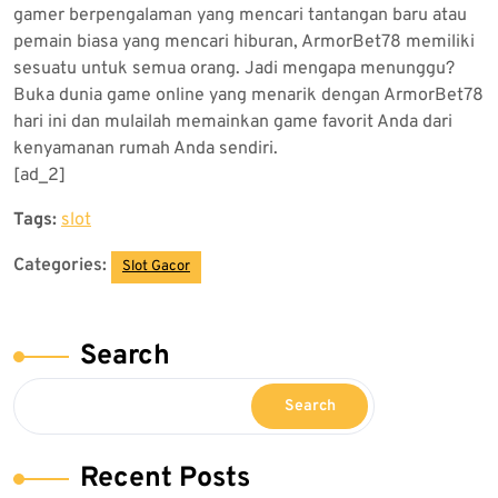
gamer berpengalaman yang mencari tantangan baru atau
pemain biasa yang mencari hiburan, ArmorBet78 memiliki
sesuatu untuk semua orang. Jadi mengapa menunggu?
Buka dunia game online yang menarik dengan ArmorBet78
hari ini dan mulailah memainkan game favorit Anda dari
kenyamanan rumah Anda sendiri.
[ad_2]
Tags:
slot
Categories:
Slot Gacor
Search
Search
Recent Posts