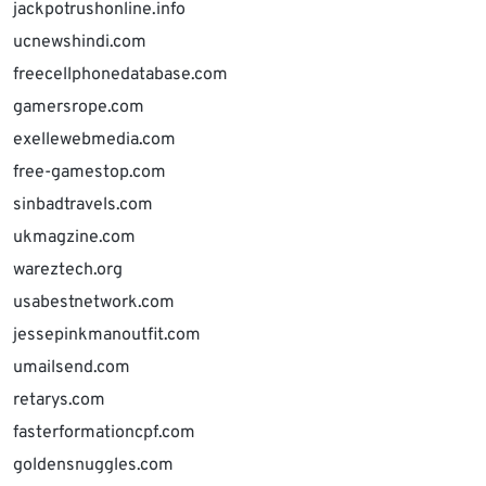
jackpotrushonline.info
ucnewshindi.com
freecellphonedatabase.com
gamersrope.com
exellewebmedia.com
free-gamestop.com
sinbadtravels.com
ukmagzine.com
wareztech.org
usabestnetwork.com
jessepinkmanoutfit.com
umailsend.com
retarys.com
fasterformationcpf.com
goldensnuggles.com