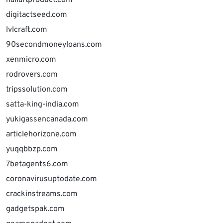
nailartproduct.com
digitactseed.com
lvlcraft.com
90secondmoneyloans.com
xenmicro.com
rodrovers.com
tripssolution.com
satta-king-india.com
yukigassencanada.com
articlehorizone.com
yuqqbbzp.com
7betagents6.com
coronavirusuptodate.com
crackinstreams.com
gadgetspak.com