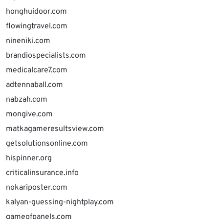
honghuidoor.com
flowingtravel.com
nineniki.com
brandiospecialists.com
medicalcare7.com
adtennaball.com
nabzah.com
mongive.com
matkagameresultsview.com
getsolutionsonline.com
hispinner.org
criticalinsurance.info
nokariposter.com
kalyan-guessing-nightplay.com
gameofpanels.com