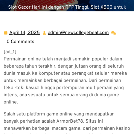
Slot Gacor Hari Ini dengan RTP Tinggi, Slot X500 untuk
Kemenangan Maksimal
>>
Slot Gacor
>> Buka dunia game
online yang menarik dengan ArmorBet78
April 14, 2025
admin@newcollegebeat.com
April
admin@new
14,
0 Comments
2025
[ad_1]
Permainan online telah menjadi semakin populer dalam
beberapa tahun terakhir, dengan jutaan orang di seluruh
dunia masuk ke komputer atau perangkat seluler mereka
untuk memainkan berbagai permainan. Dari permainan
teka -teki kasual hingga pertempuran multipemain yang
intens, ada sesuatu untuk semua orang di dunia game
online.
Salah satu platform game online yang mendapatkan
banyak perhatian adalah ArmorBet78. Situs ini
menawarkan berbagai macam game, dari permainan kasino