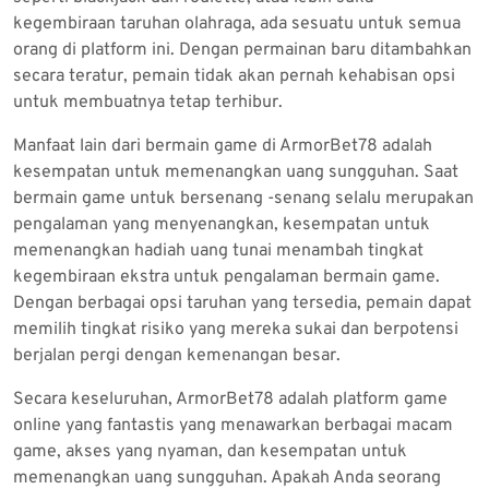
kegembiraan taruhan olahraga, ada sesuatu untuk semua
orang di platform ini. Dengan permainan baru ditambahkan
secara teratur, pemain tidak akan pernah kehabisan opsi
untuk membuatnya tetap terhibur.
Manfaat lain dari bermain game di ArmorBet78 adalah
kesempatan untuk memenangkan uang sungguhan. Saat
bermain game untuk bersenang -senang selalu merupakan
pengalaman yang menyenangkan, kesempatan untuk
memenangkan hadiah uang tunai menambah tingkat
kegembiraan ekstra untuk pengalaman bermain game.
Dengan berbagai opsi taruhan yang tersedia, pemain dapat
memilih tingkat risiko yang mereka sukai dan berpotensi
berjalan pergi dengan kemenangan besar.
Secara keseluruhan, ArmorBet78 adalah platform game
online yang fantastis yang menawarkan berbagai macam
game, akses yang nyaman, dan kesempatan untuk
memenangkan uang sungguhan. Apakah Anda seorang