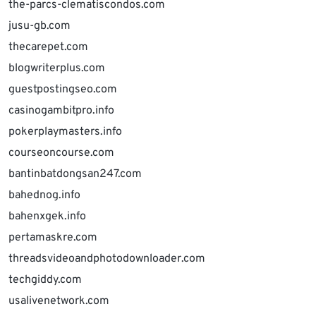
the-parcs-clematiscondos.com
jusu-gb.com
thecarepet.com
blogwriterplus.com
guestpostingseo.com
casinogambitpro.info
pokerplaymasters.info
courseoncourse.com
bantinbatdongsan247.com
bahednog.info
bahenxgek.info
pertamaskre.com
threadsvideoandphotodownloader.com
techgiddy.com
usalivenetwork.com