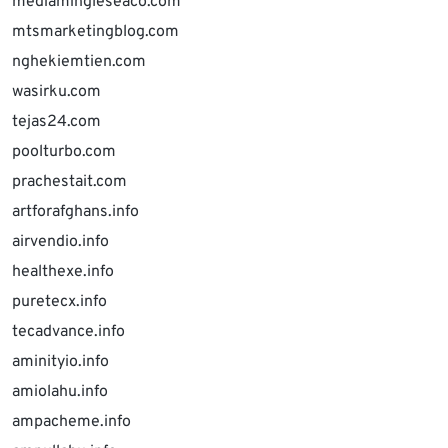
mediamingleseaco.com
mtsmarketingblog.com
nghekiemtien.com
wasirku.com
tejas24.com
poolturbo.com
prachestait.com
artforafghans.info
airvendio.info
healthexe.info
puretecx.info
tecadvance.info
aminityio.info
amiolahu.info
ampacheme.info