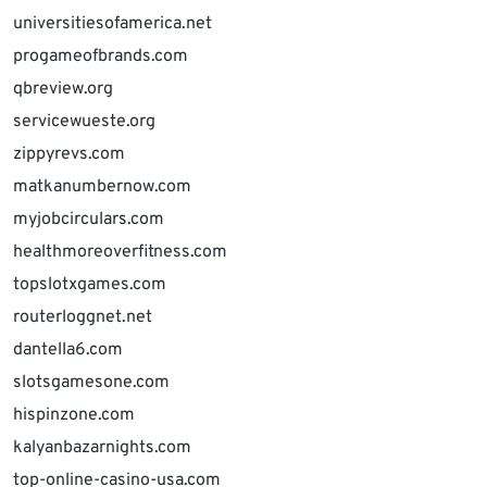
universitiesofamerica.net
progameofbrands.com
qbreview.org
servicewueste.org
zippyrevs.com
matkanumbernow.com
myjobcirculars.com
healthmoreoverfitness.com
topslotxgames.com
routerloggnet.net
dantella6.com
slotsgamesone.com
hispinzone.com
kalyanbazarnights.com
top-online-casino-usa.com