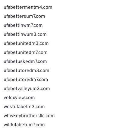
ufabettermentm4.com
ufabettersum7.com
ufabettinwm7.com
ufabettinwum3.com
ufabetunitedm3.com
ufabetunitedm7.com
ufabetuskedm7.com
ufabetutoredm3.com
ufabetutoredm7.com
ufabetvalleyum3.com
veloxview.com
westufabetm3.com
whiskeybrothersllc.com
wildufabetum7.com