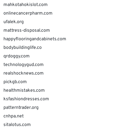
mahkotahokislot.com
onlinecancerpharm.com
ufalek.org
mattress-disposal.com
happyflooringandcabinets.com
bodybuildinglife.co
qrdoggy.com
technologygud.com
realshocknews.com
pickgb.com
healthmistakes.com
ksfashiondresses.com
patterntrader.org
cnhpa.net
sitalotus.com