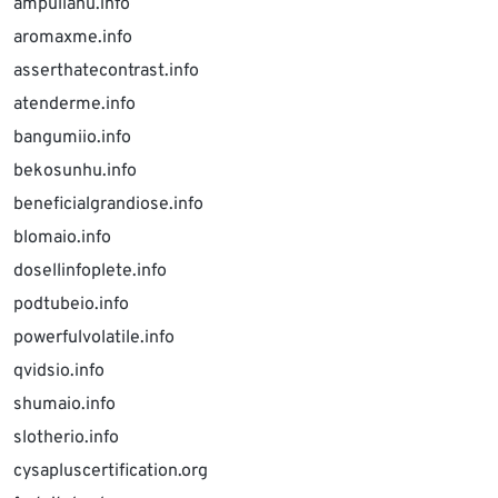
ampullahu.info
aromaxme.info
asserthatecontrast.info
atenderme.info
bangumiio.info
bekosunhu.info
beneficialgrandiose.info
blomaio.info
dosellinfoplete.info
podtubeio.info
powerfulvolatile.info
qvidsio.info
shumaio.info
slotherio.info
cysapluscertification.org