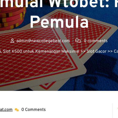
mulai Wtobet:
Pemula
admin@newcollegebeat.com
0 comments
ggi, Slot X500 untuk Kemenangan Maksimal
>>
Slot Gacor
>> Ca
at.com
0 Comments
admin@newcollegebeat.com