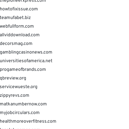
thepioneerxpress.com
howtofixissue.com
teamufabet.biz
webfullform.com
allviddownload.com
decorsmag.com
gamblingcasinonews.com
universitiesofamerica.net
progameofbrands.com
qbreview.org
servicewueste.org
zippyrevs.com
matkanumbernow.com
myjobcirculars.com
healthmoreoverfitness.com