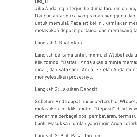
[ad_1]
2025
Jika Anda ingin terjun ke dunia taruhan onlin
Dengan antarmuka yang ramah pengguna dan 
untuk memulai. Pada artikel ini, kami akan 
melakukan deposit pertama, dan memasang ta
Langkah 1: Buat Akun
Langkah pertama untuk memulai Wtobet adala
klik tombol “Daftar”. Anda akan diminta mema
email, dan kata sandi Anda. Setelah Anda meng
menyelesaikan prosesnya.
Langkah 2: Lakukan Deposit
Sebelum Anda dapat mulai bertaruh di Wtobet
melakukan ini, klik tombol “Deposit” di situs
menerima berbagai opsi pembayaran, termasuk 
bank. Masukkan jumlah yang ingin Anda setorka
Langkah 3: Pilih Pasar Taruhan