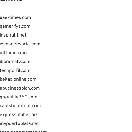
uae-times.com
gamerifys.com
inspiratif.net
vsmsnetworks.com
offthem.com
ibommatv.com
techporfit.com
bekasionline.com
nbusinessplan.com
greenlife360.com
cantshoutitout.com
expressufabet.biz
mypuertoplata.net