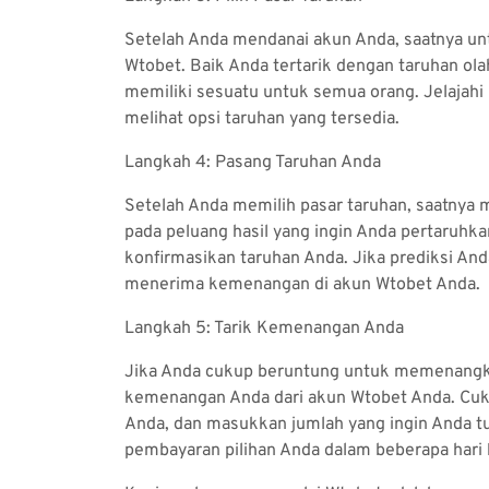
Setelah Anda mendanai akun Anda, saatnya untu
Wtobet. Baik Anda tertarik dengan taruhan ola
memiliki sesuatu untuk semua orang. Jelajahi 
melihat opsi taruhan yang tersedia.
Langkah 4: Pasang Taruhan Anda
Setelah Anda memilih pasar taruhan, saatnya
pada peluang hasil yang ingin Anda pertaruhk
konfirmasikan taruhan Anda. Jika prediksi A
menerima kemenangan di akun Wtobet Anda.
Langkah 5: Tarik Kemenangan Anda
Jika Anda cukup beruntung untuk memenangk
kemenangan Anda dari akun Wtobet Anda. Cukup
Anda, dan masukkan jumlah yang ingin Anda t
pembayaran pilihan Anda dalam beberapa hari 