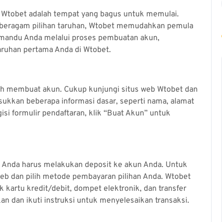
e, Wtobet adalah tempat yang bagus untuk memulai.
beragam pilihan taruhan, Wtobet memudahkan pemula
memandu Anda melalui proses pembuatan akun,
ruhan pertama Anda di Wtobet.
h membuat akun. Cukup kunjungi situs web Wtobet dan
sukkan beberapa informasi dasar, seperti nama, alamat
isi formulir pendaftaran, klik “Buat Akun” untuk
, Anda harus melakukan deposit ke akun Anda. Untuk
 web dan pilih metode pembayaran pilihan Anda. Wtobet
kartu kredit/debit, dompet elektronik, dan transfer
n dan ikuti instruksi untuk menyelesaikan transaksi.