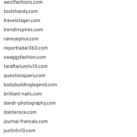
westfashions.com
toolshandy.com
travelstager.com
trendinspires.com
rannyephul.com
reportradar360.com
swaggyfashion.com
taraftariumtv10.com
questionquery.com
bodybuildinglegend.com
brilliant-nails.com
dandr-photography.com
dokteroce.com
journal-francais.com
justintv10.com