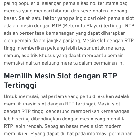
paling populer di kalangan pemain kasino, terutama bagi
mereka yang mencari hiburan dan kesempatan menang
besar. Salah satu faktor yang paling dicari oleh pemain slot
adalah mesin dengan RTP (Return to Player) tertinggi. RTP
adalah persentase kemenangan yang dapat diharapkan
oleh pemain dalam jangka panjang. Mesin slot dengan RTP
tinggi memberikan peluang lebih besar untuk menang,
namun, ada trik khusus yang dapat membantu pemain
memaksimalkan peluang mereka dalam permainan ini.
Memilih Mesin Slot dengan RTP
Tertinggi
Untuk memulai, hal pertama yang perlu dilakukan adalah
memilih mesin slot dengan RTP tertinggi. Mesin slot
dengan RTP tinggi cenderung memberikan kemenangan
lebih sering dibandingkan dengan mesin yang memiliki
RTP lebih rendah. Sebagian besar mesin slot modern
memiliki RTP yang dapat dilihat pada informasi permainan,