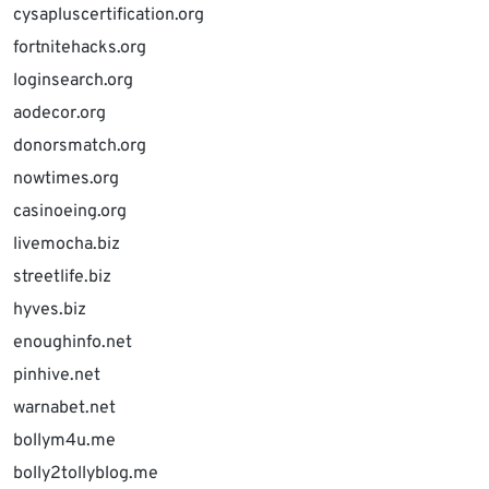
cysapluscertification.org
fortnitehacks.org
loginsearch.org
aodecor.org
donorsmatch.org
nowtimes.org
casinoeing.org
livemocha.biz
streetlife.biz
hyves.biz
enoughinfo.net
pinhive.net
warnabet.net
bollym4u.me
bolly2tollyblog.me