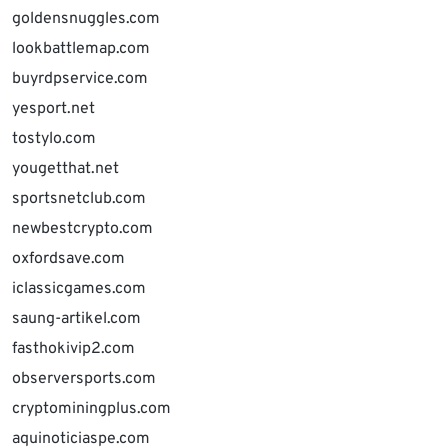
goldensnuggles.com
lookbattlemap.com
buyrdpservice.com
yesport.net
tostylo.com
yougetthat.net
sportsnetclub.com
newbestcrypto.com
oxfordsave.com
iclassicgames.com
saung-artikel.com
fasthokivip2.com
observersports.com
cryptominingplus.com
aquinoticiaspe.com