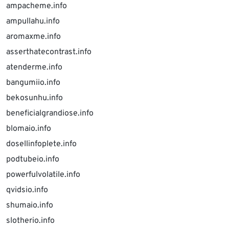
ampacheme.info
ampullahu.info
aromaxme.info
asserthatecontrast.info
atenderme.info
bangumiio.info
bekosunhu.info
beneficialgrandiose.info
blomaio.info
dosellinfoplete.info
podtubeio.info
powerfulvolatile.info
qvidsio.info
shumaio.info
slotherio.info