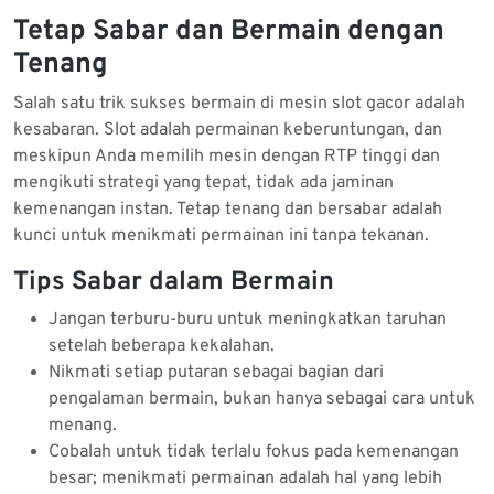
Tetap Sabar dan Bermain dengan
Tenang
Salah satu trik sukses bermain di mesin slot gacor adalah
kesabaran. Slot adalah permainan keberuntungan, dan
meskipun Anda memilih mesin dengan RTP tinggi dan
mengikuti strategi yang tepat, tidak ada jaminan
kemenangan instan. Tetap tenang dan bersabar adalah
kunci untuk menikmati permainan ini tanpa tekanan.
Tips Sabar dalam Bermain
Jangan terburu-buru untuk meningkatkan taruhan
setelah beberapa kekalahan.
Nikmati setiap putaran sebagai bagian dari
pengalaman bermain, bukan hanya sebagai cara untuk
menang.
Cobalah untuk tidak terlalu fokus pada kemenangan
besar; menikmati permainan adalah hal yang lebih