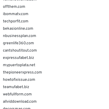
offthem.com
ibommatv.com
techporfit.com
bekasionline.com
nbusinessplan.com
greenlife360.com
cantshoutitout.com
expressufabet.biz
mypuertoplata.net
thepioneerxpress.com
howtofixissue.com
teamufabet.biz
webfullform.com
allviddownload.com