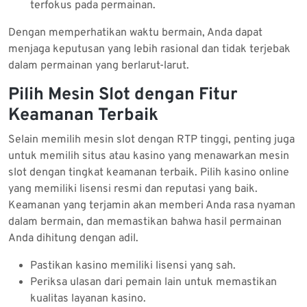
terfokus pada permainan.
Dengan memperhatikan waktu bermain, Anda dapat
menjaga keputusan yang lebih rasional dan tidak terjebak
dalam permainan yang berlarut-larut.
Pilih Mesin Slot dengan Fitur
Keamanan Terbaik
Selain memilih mesin slot dengan RTP tinggi, penting juga
untuk memilih situs atau kasino yang menawarkan mesin
slot dengan tingkat keamanan terbaik. Pilih kasino online
yang memiliki lisensi resmi dan reputasi yang baik.
Keamanan yang terjamin akan memberi Anda rasa nyaman
dalam bermain, dan memastikan bahwa hasil permainan
Anda dihitung dengan adil.
Pastikan kasino memiliki lisensi yang sah.
Periksa ulasan dari pemain lain untuk memastikan
kualitas layanan kasino.