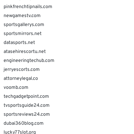
pinkfrenchtipnails.com
newgamestv.com
sportsgallerys.com
sportsmirrors.net
datasports.net
atasehirescortu.net
engineeringtechub.com
jerryescorts.com
attorneylegal.co
voomb.com
techgadgetpoint.com
tvsportsguide24.com
sportsreviews24.com
dubai360blog.com
lucky77slot.org