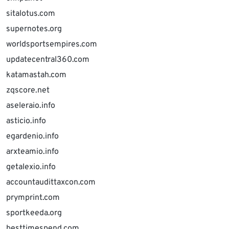
sitalotus.com
supernotes.org
worldsportsempires.com
updatecentral360.com
katamastah.com
zqscore.net
aseleraio.info
asticio.info
egardenio.info
arxteamio.info
getalexio.info
accountaudittaxcon.com
prymprint.com
sportkeeda.org
besttimespend.com