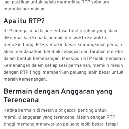
jadi pastikan untuk selalu memeriksa RTP sebelum
memulai permainan.
Apa itu RTP?
RTP mengacu pada persentase total taruhan yang akan
dikembalikan kepada pemain dari waktu ke waktu.
Semakin tinggi RTP, semakin besar kemungkinan pemain
akan mendapatkan kembali sebagian dari taruhan mereka
dalam bentuk kemenangan. Meskipun RTP tidak menjamin
kemenangan dalam setiap sesi permainan, memilih mesin
dengan RTP tinggi memberikan peluang lebih besar untuk
meraih kemenangan.
Bermain dengan Anggaran yang
Terencana
Ketika bermain di mesin slot gacor, penting untuk
memiliki anggaran yang terencana. Mesin dengan RTP
tinggi memang menawarkan peluang lebih besar, tetapi