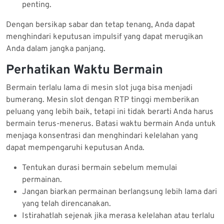
penting.
Dengan bersikap sabar dan tetap tenang, Anda dapat
menghindari keputusan impulsif yang dapat merugikan
Anda dalam jangka panjang.
Perhatikan Waktu Bermain
Bermain terlalu lama di mesin slot juga bisa menjadi
bumerang. Mesin slot dengan RTP tinggi memberikan
peluang yang lebih baik, tetapi ini tidak berarti Anda harus
bermain terus-menerus. Batasi waktu bermain Anda untuk
menjaga konsentrasi dan menghindari kelelahan yang
dapat mempengaruhi keputusan Anda.
Tentukan durasi bermain sebelum memulai
permainan.
Jangan biarkan permainan berlangsung lebih lama dari
yang telah direncanakan.
Istirahatlah sejenak jika merasa kelelahan atau terlalu