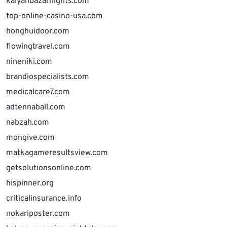
kalyanbazarnights.com
top-online-casino-usa.com
honghuidoor.com
flowingtravel.com
nineniki.com
brandiospecialists.com
medicalcare7.com
adtennaball.com
nabzah.com
mongive.com
matkagameresultsview.com
getsolutionsonline.com
hispinner.org
criticalinsurance.info
nokariposter.com