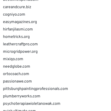
careandcure.biz
cogniyo.com
easymagazines.org
hirfanjilasmi.com
hometricks.org
leathercraftpro.com
microgridpower.org
mixiqo.com
needglobe.com
ortocoach.com
passionawe.com
pittsburghpaintingprofessionals.com
plumberryworks.com
psychoterapiawioletanowak.com