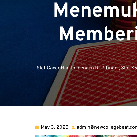
Menemuka
Memberi
Slot Gacor Hari Ini dengan RTP Tinggi, Slo
May 3, 2025
admin@newcollegebeat.co
May
3,