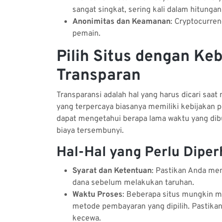
sangat singkat, sering kali dalam hitungan
Anonimitas dan Keamanan
: Cryptocurre
pemain.
Pilih Situs dengan K
Transparan
Transparansi adalah hal yang harus dicari saat
yang terpercaya biasanya memiliki kebijakan
dapat mengetahui berapa lama waktu yang di
biaya tersembunyi.
Hal-Hal yang Perlu Diper
Syarat dan Ketentuan
: Pastikan Anda me
dana sebelum melakukan taruhan.
Waktu Proses
: Beberapa situs mungkin m
metode pembayaran yang dipilih. Pastika
kecewa.