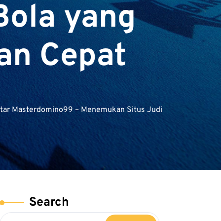
Bola yang
an Cepat
tar Masterdomino99 – Menemukan Situs Judi
Search