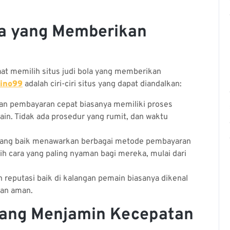
ola yang Memberikan
aat memilih situs judi bola yang memberikan
mino99
adalah ciri-ciri situs yang dapat diandalkan:
gan pembayaran cepat biasanya memiliki proses
in. Tidak ada prosedur yang rumit, dan waktu
 yang baik menawarkan berbagai metode pembayaran
cara yang paling nyaman bagi mereka, mulai dari
n reputasi baik di kalangan pemain biasanya dikenal
dan aman.
ang Menjamin Kecepatan