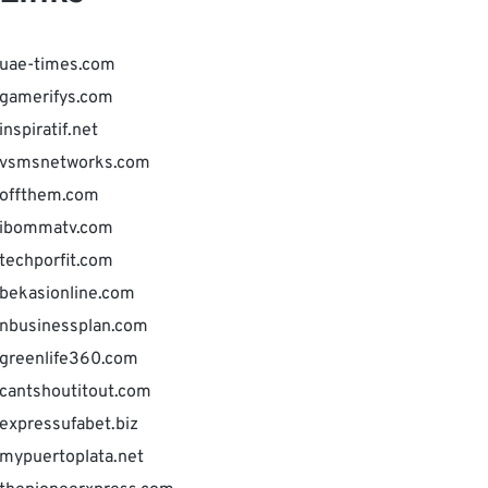
uae-times.com
gamerifys.com
inspiratif.net
vsmsnetworks.com
offthem.com
ibommatv.com
techporfit.com
bekasionline.com
nbusinessplan.com
greenlife360.com
cantshoutitout.com
expressufabet.biz
mypuertoplata.net