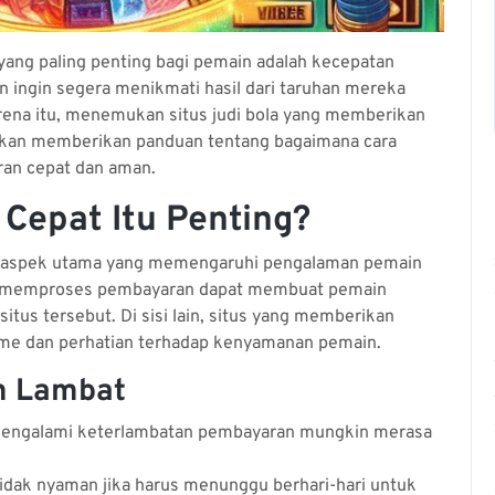
r yang paling penting bagi pemain adalah kecepatan
 ingin segera menikmati hasil dari taruhan mereka
ena itu, menemukan situs judi bola yang memberikan
i akan memberikan panduan tentang bagaimana cara
an cepat dan aman.
epat Itu Penting?
 aspek utama yang memengaruhi pengalaman pemain
lam memproses pembayaran dapat membuat pemain
itus tersebut. Di sisi lain, situs yang memberikan
me dan perhatian terhadap kenyamanan pemain.
n Lambat
mengalami keterlambatan pembayaran mungkin merasa
idak nyaman jika harus menunggu berhari-hari untuk