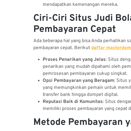
mendapatkan kemenangan mereka.
Ciri-Ciri Situs Judi B
Pembayaran Cepat
Ada beberapa hal yang bisa Anda perhatikan s
pembayaran cepat. Berikut
daftar masterdo
Proses Penarikan yang Jelas
: Situs den
penarikan yang mudah dipahami oleh pema
pemrosesan pembayaran cukup singkat.
Opsi Pembayaran yang Beragam
: Situs
yang memungkinkan pemain untuk memilih 
transfer bank hingga dompet digital.
Reputasi Baik di Komunitas
: Situs denga
memiliki proses pembayaran yang cepat 
Metode Pembayaran y