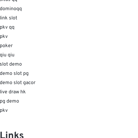
dominoqq
link slot
pkv qq
pkv
poker
qiu qiu
slot demo
demo slot pg
demo slot gacor
live draw hk
pg demo
pkv
Links