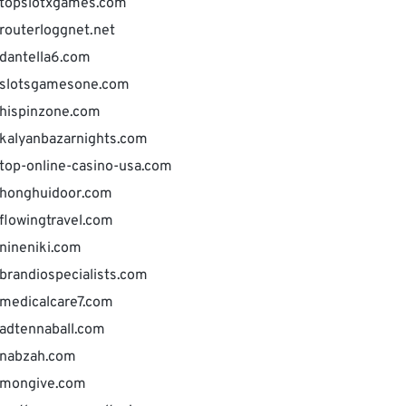
topslotxgames.com
routerloggnet.net
dantella6.com
slotsgamesone.com
hispinzone.com
kalyanbazarnights.com
top-online-casino-usa.com
honghuidoor.com
flowingtravel.com
nineniki.com
brandiospecialists.com
medicalcare7.com
adtennaball.com
nabzah.com
mongive.com