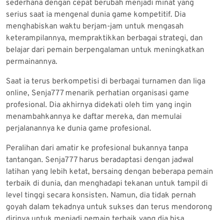
sederhana dengan cepat berubah menjadi minat yang
serius saat ia mengenal dunia game kompetitif. Dia
menghabiskan waktu berjam-jam untuk mengasah
keterampilannya, mempraktikkan berbagai strategi, dan
belajar dari pemain berpengalaman untuk meningkatkan
permainannya.
Saat ia terus berkompetisi di berbagai turnamen dan liga
online, Senja777 menarik perhatian organisasi game
profesional. Dia akhirnya didekati oleh tim yang ingin
menambahkannya ke daftar mereka, dan memulai
perjalanannya ke dunia game profesional.
Peralihan dari amatir ke profesional bukannya tanpa
tantangan. Senja777 harus beradaptasi dengan jadwal
latihan yang lebih ketat, bersaing dengan beberapa pemain
terbaik di dunia, dan menghadapi tekanan untuk tampil di
level tinggi secara konsisten. Namun, dia tidak pernah
goyah dalam tekadnya untuk sukses dan terus mendorong
dirinya untuk menjadi pemain terbaik yang dia bisa.