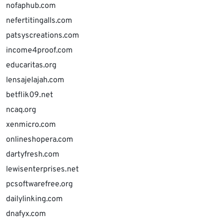
nofaphub.com
nefertitingalls.com
patsyscreations.com
income4proof.com
educaritas.org
lensajelajah.com
betflik09.net
ncaq.org
xenmicro.com
onlineshopera.com
dartyfresh.com
lewisenterprises.net
pcsoftwarefree.org
dailylinking.com
dnafyx.com