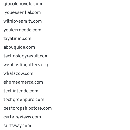
giocolenuvole.com
iyouessential.com
withloveamity.com
youlearncode.com
fxyatirim.com
abbuguide.com
technologyresult.com
webhostingoffers.org
whatszow.com
ehomeamerca.com
techintendo.com
techgreenpure.com
bestdropshipstore.com
cartelreviews.com
surfsway.com