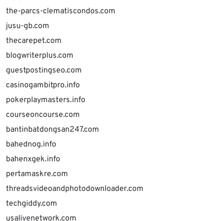
the-parcs-clematiscondos.com
jusu-gb.com
thecarepet.com
blogwriterplus.com
guestpostingseo.com
casinogambitpro.info
pokerplaymasters.info
courseoncourse.com
bantinbatdongsan247.com
bahednog.info
bahenxgek.info
pertamaskre.com
threadsvideoandphotodownloader.com
techgiddy.com
usalivenetwork.com