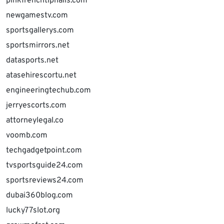
pinkfrenchtipnails.com
newgamestv.com
sportsgallerys.com
sportsmirrors.net
datasports.net
atasehirescortu.net
engineeringtechub.com
jerryescorts.com
attorneylegal.co
voomb.com
techgadgetpoint.com
tvsportsguide24.com
sportsreviews24.com
dubai360blog.com
lucky77slot.org