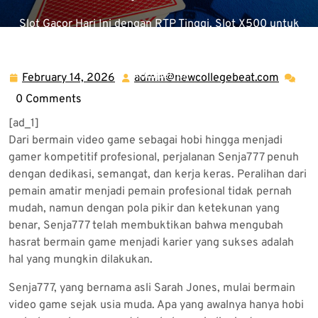
Slot Gacor Hari Ini dengan RTP Tinggi, Slot X500 untuk
Kemenangan Maksimal
>>
Slot Gacor
>> Dari Amatir
hingga Pro: Perjalanan Senja777 dalam Permainan
Kompetitif
February 14, 2026
admin@newcollegebeat.com
February
admin@
14,
0 Comments
2026
[ad_1]
Dari bermain video game sebagai hobi hingga menjadi
gamer kompetitif profesional, perjalanan Senja777 penuh
dengan dedikasi, semangat, dan kerja keras. Peralihan dari
pemain amatir menjadi pemain profesional tidak pernah
mudah, namun dengan pola pikir dan ketekunan yang
benar, Senja777 telah membuktikan bahwa mengubah
hasrat bermain game menjadi karier yang sukses adalah
hal yang mungkin dilakukan.
Senja777, yang bernama asli Sarah Jones, mulai bermain
video game sejak usia muda. Apa yang awalnya hanya hobi