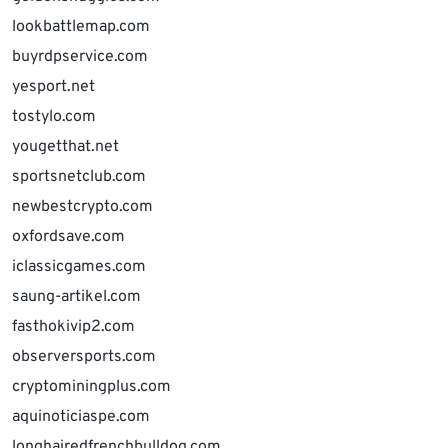
lookbattlemap.com
buyrdpservice.com
yesport.net
tostylo.com
yougetthat.net
sportsnetclub.com
newbestcrypto.com
oxfordsave.com
iclassicgames.com
saung-artikel.com
fasthokivip2.com
observersports.com
cryptominingplus.com
aquinoticiaspe.com
longhairedfrenchbulldog.com