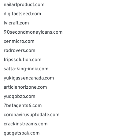
nailartproduct.com
digitactseed.com
lvlcraft.com
90secondmoneyloans.com
xenmicro.com
rodrovers.com
tripssolution.com
satta-king-india.com
yukigassencanada.com
articlehorizone.com
yuqqbbzp.com
7betagents6.com
coronavirusuptodate.com
crackinstreams.com
gadgetspak.com