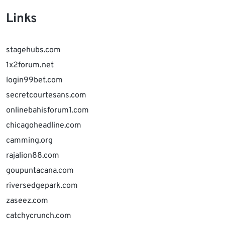
Links
stagehubs.com
1x2forum.net
login99bet.com
secretcourtesans.com
onlinebahisforum1.com
chicagoheadline.com
camming.org
rajalion88.com
goupuntacana.com
riversedgepark.com
zaseez.com
catchycrunch.com