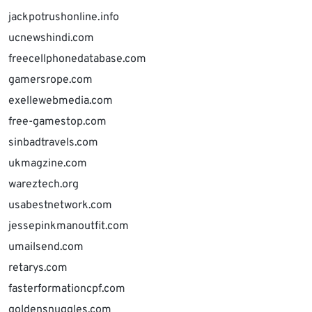
jackpotrushonline.info
ucnewshindi.com
freecellphonedatabase.com
gamersrope.com
exellewebmedia.com
free-gamestop.com
sinbadtravels.com
ukmagzine.com
wareztech.org
usabestnetwork.com
jessepinkmanoutfit.com
umailsend.com
retarys.com
fasterformationcpf.com
goldensnuggles.com