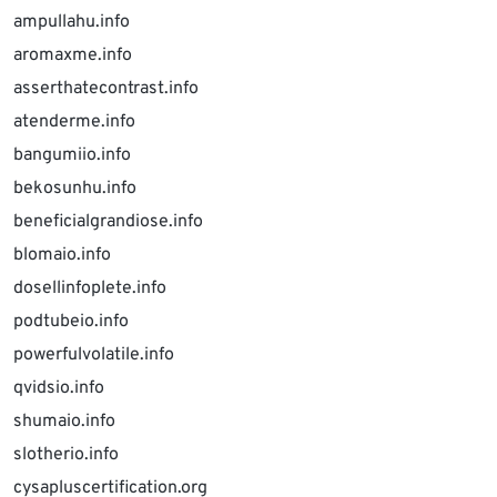
ampullahu.info
aromaxme.info
asserthatecontrast.info
atenderme.info
bangumiio.info
bekosunhu.info
beneficialgrandiose.info
blomaio.info
dosellinfoplete.info
podtubeio.info
powerfulvolatile.info
qvidsio.info
shumaio.info
slotherio.info
cysapluscertification.org