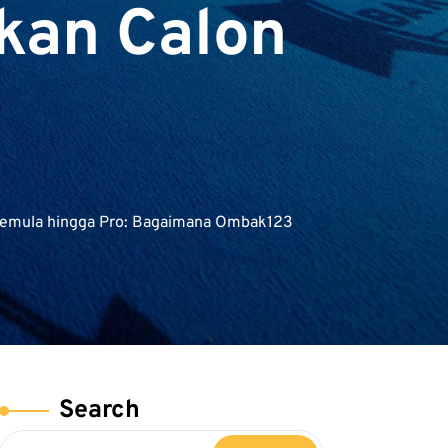
an Calon
Pemula hingga Pro: Bagaimana Ombak123
Search