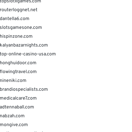
topslotxgames.com
routerloggnet.net
dantella6.com
slotsgamesone.com
hispinzone.com
kalyanbazarnights.com
top-online-casino-usa.com
honghuidoor.com
flowingtravel.com
nineniki.com
brandiospecialists.com
medicalcare7.com
adtennaball.com
nabzah.com
mongive.com