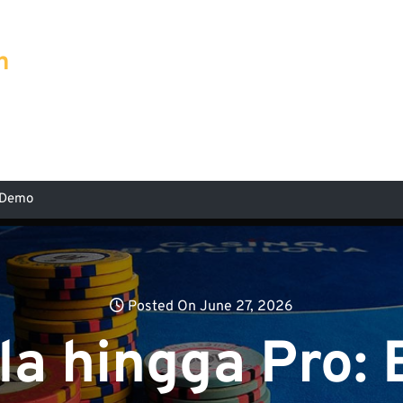
n
 Demo
Posted On June 27, 2026
la hingga Pro: