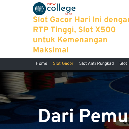
Skip
to
content
Slot Gacor Hari Ini denga
RTP Tinggi, Slot X500
untuk Kemenangan
Maksimal
Home
Slot Gacor
Slot Anti Rungkad
Slot
Dari Pemu