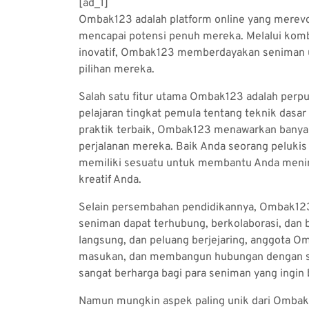
[ad_1]
2026
Ombak123 adalah platform online yang merevo
mencapai potensi penuh mereka. Melalui kombi
inovatif, Ombak123 memberdayakan seniman unt
pilihan mereka.
Salah satu fitur utama Ombak123 adalah perpu
pelajaran tingkat pemula tentang teknik dasar 
praktik terbaik, Ombak123 menawarkan banyak
perjalanan mereka. Baik Anda seorang pelukis
memiliki sesuatu untuk membantu Anda meni
kreatif Anda.
Selain persembahan pendidikannya, Ombak12
seniman dapat terhubung, berkolaborasi, dan be
langsung, dan peluang berjejaring, anggota 
masukan, dan membangun hubungan dengan ses
sangat berharga bagi para seniman yang ingin
Namun mungkin aspek paling unik dari Ombak