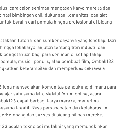
lusi cara calon seniman mengasah karya mereka dan
nasi bimbingan ahli, dukungan komunitas, dan alat
uk beralih dari pemula hingga profesional di bidang
stakaan tutorial dan sumber dayanya yang lengkap. Dari
hingga lokakarya lanjutan tentang tren industri dan
 pengetahuan bagi para seniman di setiap tahap
 pemula, musisi, penulis, atau pembuat film, Ombak123
ngkatkan keterampilan dan memperluas cakrawala
3 juga menyediakan komunitas pendukung di mana para
lajar satu sama lain. Melalui forum online, acara
Ombak123 dapat berbagi karya mereka, menerima
ama kreatif. Rasa persahabatan dan kolaborasi ini
 berkembang dan sukses di bidang pilihan mereka.
123 adalah teknologi mutakhir yang memungkinkan