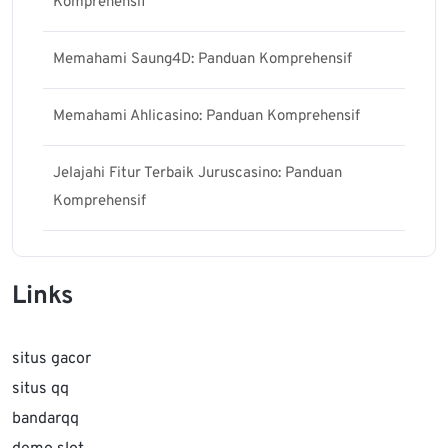
Komprehensif
Memahami Saung4D: Panduan Komprehensif
Memahami Ahlicasino: Panduan Komprehensif
Jelajahi Fitur Terbaik Juruscasino: Panduan
Komprehensif
Links
situs gacor
situs qq
bandarqq