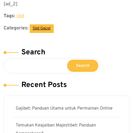
[ad_2]
Tags:
slot
Categories:
Slot Gacor
Search
Search
Recent Posts
Gajibet: Panduan Utama untuk Permainan Online
Temukan Keajaiban Majestibet: Panduan