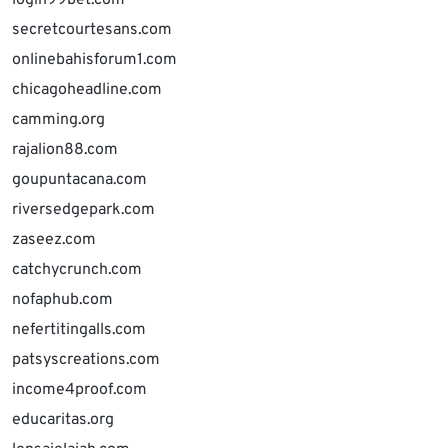
login99bet.com
secretcourtesans.com
onlinebahisforum1.com
chicagoheadline.com
camming.org
rajalion88.com
goupuntacana.com
riversedgepark.com
zaseez.com
catchycrunch.com
nofaphub.com
nefertitingalls.com
patsyscreations.com
income4proof.com
educaritas.org