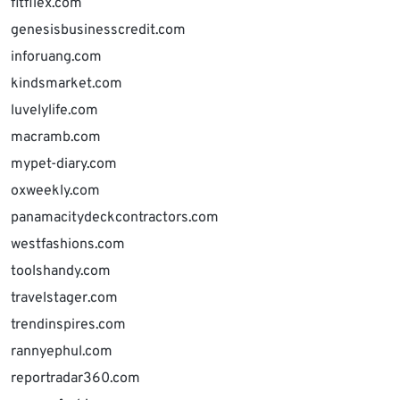
fitfllex.com
genesisbusinesscredit.com
inforuang.com
kindsmarket.com
luvelylife.com
macramb.com
mypet-diary.com
oxweekly.com
panamacitydeckcontractors.com
westfashions.com
toolshandy.com
travelstager.com
trendinspires.com
rannyephul.com
reportradar360.com