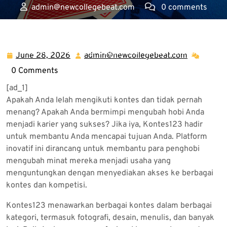
admin@newcollegebeat.com
0 comments
Slot Gacor Hari Ini dengan RTP Tinggi, Slot X500 untuk
Kemenangan Maksimal
>>
Slot Gacor
>> Dari Penghobi
Menjadi Pemenang: Bagaimana Kontes123 Dapat
June 28, 2026
admin@newcollegebeat.com
June
admin@new
Membantu Anda Mencapai Tujuan Anda
28,
0 Comments
2026
[ad_1]
Apakah Anda lelah mengikuti kontes dan tidak pernah
menang? Apakah Anda bermimpi mengubah hobi Anda
menjadi karier yang sukses? Jika iya, Kontes123 hadir
untuk membantu Anda mencapai tujuan Anda. Platform
inovatif ini dirancang untuk membantu para penghobi
mengubah minat mereka menjadi usaha yang
menguntungkan dengan menyediakan akses ke berbagai
kontes dan kompetisi.
Kontes123 menawarkan berbagai kontes dalam berbagai
kategori, termasuk fotografi, desain, menulis, dan banyak