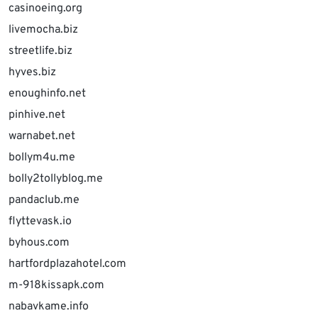
casinoeing.org
livemocha.biz
streetlife.biz
hyves.biz
enoughinfo.net
pinhive.net
warnabet.net
bollym4u.me
bolly2tollyblog.me
pandaclub.me
flyttevask.io
byhous.com
hartfordplazahotel.com
m-918kissapk.com
nabavkame.info