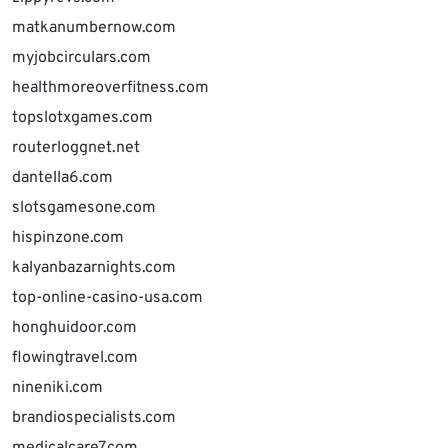
matkanumbernow.com
myjobcirculars.com
healthmoreoverfitness.com
topslotxgames.com
routerloggnet.net
dantella6.com
slotsgamesone.com
hispinzone.com
kalyanbazarnights.com
top-online-casino-usa.com
honghuidoor.com
flowingtravel.com
nineniki.com
brandiospecialists.com