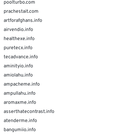
poolturbo.com
prachestait.com
artforafghans.info
airvendio.info
healthexe.info
puretecx.info
tecadvance.info
aminityio.info
amiolahu.info
ampacheme.info
ampullahu.info
aromaxme.info
asserthatecontrast.info
atenderme.info
bangumiio.info