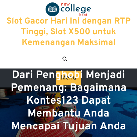
Skip
to
content
Slot Gacor Hari Ini dengan RTP
Tinggi, Slot X500 untuk
Kemenangan Maksimal
Posted On June 28, 2026
Dari Penghobi Menjadi
Menu
Pemenang: Bagaimana
Kontes123 Dapat
Membantu Anda
Mencapai Tujuan Anda