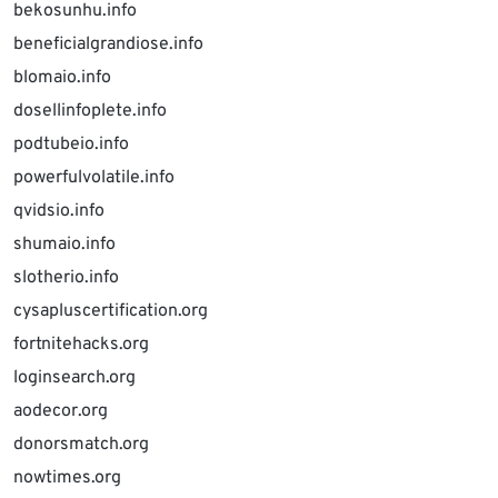
bekosunhu.info
beneficialgrandiose.info
blomaio.info
dosellinfoplete.info
podtubeio.info
powerfulvolatile.info
qvidsio.info
shumaio.info
slotherio.info
cysapluscertification.org
fortnitehacks.org
loginsearch.org
aodecor.org
donorsmatch.org
nowtimes.org