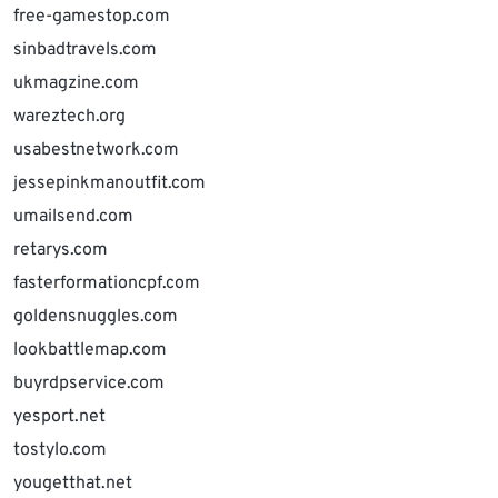
free-gamestop.com
sinbadtravels.com
ukmagzine.com
wareztech.org
usabestnetwork.com
jessepinkmanoutfit.com
umailsend.com
retarys.com
fasterformationcpf.com
goldensnuggles.com
lookbattlemap.com
buyrdpservice.com
yesport.net
tostylo.com
yougetthat.net