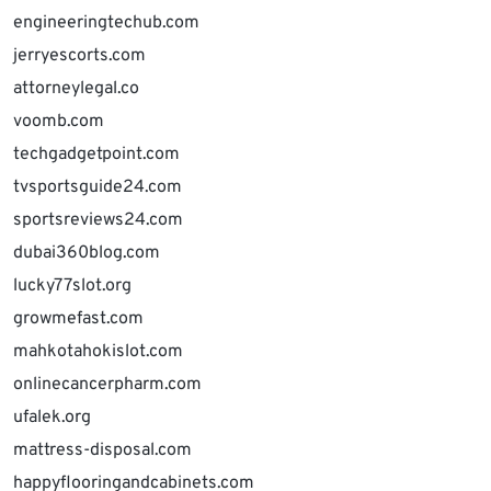
engineeringtechub.com
jerryescorts.com
attorneylegal.co
voomb.com
techgadgetpoint.com
tvsportsguide24.com
sportsreviews24.com
dubai360blog.com
lucky77slot.org
growmefast.com
mahkotahokislot.com
onlinecancerpharm.com
ufalek.org
mattress-disposal.com
happyflooringandcabinets.com