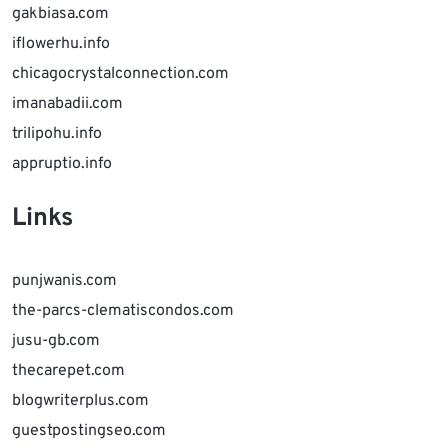
gakbiasa.com
iflowerhu.info
chicagocrystalconnection.com
imanabadii.com
trilipohu.info
appruptio.info
Links
punjwanis.com
the-parcs-clematiscondos.com
jusu-gb.com
thecarepet.com
blogwriterplus.com
guestpostingseo.com