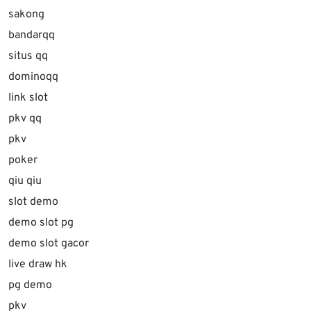
sakong
bandarqq
situs qq
dominoqq
link slot
pkv qq
pkv
poker
qiu qiu
slot demo
demo slot pg
demo slot gacor
live draw hk
pg demo
pkv