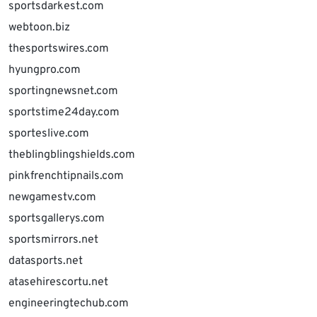
sportsdarkest.com
webtoon.biz
thesportswires.com
hyungpro.com
sportingnewsnet.com
sportstime24day.com
sporteslive.com
theblingblingshields.com
pinkfrenchtipnails.com
newgamestv.com
sportsgallerys.com
sportsmirrors.net
datasports.net
atasehirescortu.net
engineeringtechub.com