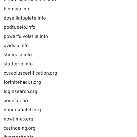
beneficialgrandiose.info
blomaio.info
dosellinfoplete.info
podtubeio.info
powerfulvolatile.info
qvidsio.info
shumaio.info
slotherio.info
cysapluscertification.org
fortnitehacks.org
loginsearch.org
aodecor.org
donorsmatch.org
nowtimes.org
casinoeing.org