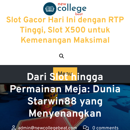
Skip
to
content
Slot Gacor Hari Ini dengan RTP
Tinggi, Slot X500 untuk
Kemenangan Maksimal
Posted On June 18, 2026
Menu
Dari Slot hingga
Permainan Meja: Dunia
Starwin88 yang
Menyenangkan
admin@newcollegebeat.com
0 comments