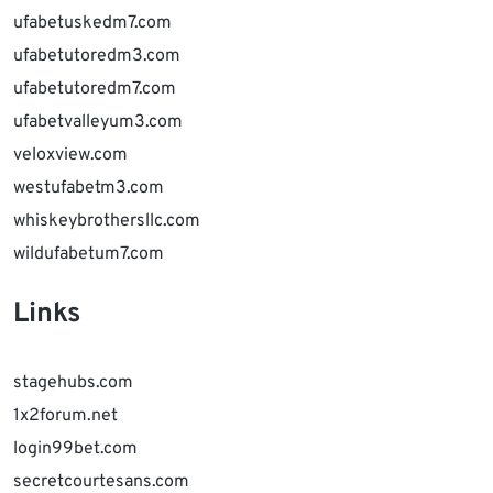
ufabetuskedm7.com
ufabetutoredm3.com
ufabetutoredm7.com
ufabetvalleyum3.com
veloxview.com
westufabetm3.com
whiskeybrothersllc.com
wildufabetum7.com
Links
stagehubs.com
1x2forum.net
login99bet.com
secretcourtesans.com