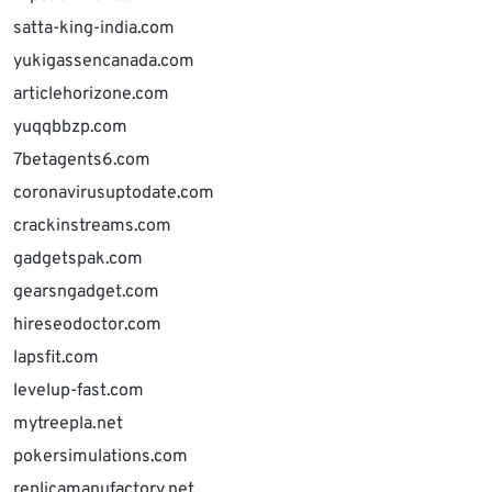
satta-king-india.com
yukigassencanada.com
articlehorizone.com
yuqqbbzp.com
7betagents6.com
coronavirusuptodate.com
crackinstreams.com
gadgetspak.com
gearsngadget.com
hireseodoctor.com
lapsfit.com
levelup-fast.com
mytreepla.net
pokersimulations.com
replicamanufactory.net