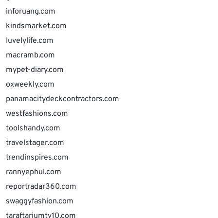
inforuang.com
kindsmarket.com
luvelylife.com
macramb.com
mypet-diary.com
oxweekly.com
panamacitydeckcontractors.com
westfashions.com
toolshandy.com
travelstager.com
trendinspires.com
rannyephul.com
reportradar360.com
swaggyfashion.com
taraftariumtv10.com