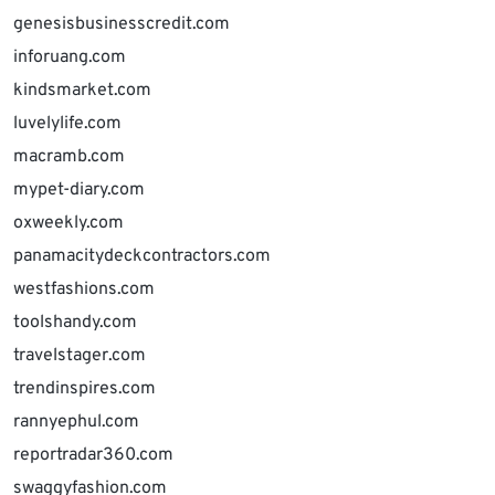
genesisbusinesscredit.com
inforuang.com
kindsmarket.com
luvelylife.com
macramb.com
mypet-diary.com
oxweekly.com
panamacitydeckcontractors.com
westfashions.com
toolshandy.com
travelstager.com
trendinspires.com
rannyephul.com
reportradar360.com
swaggyfashion.com