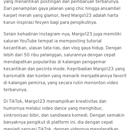
yang menantikan postingan dan pembaruan terbarunya.
Dari penampilan gaya jalanan yang chic hingga ansambel
karpet merah yang glamor, feed Margo123 adalah harta
karun inspirasi fesyen bagi para pengikutnya.
Selain kehadiran Instagram-nya, Margo123 juga memiliki
saluran YouTube tempat ia memposting tutorial
kecantikan, ulasan tata rias, dan vlog gaya hidup. Dengan
lebih dari 50 ribu pelanggan, salurannya dengan cepat
mendapatkan popularitas di kalangan penggemar
kecantikan dan pecinta mode. Kepribadian Margo123 yang
karismatik dan konten yang menarik menjadikannya favorit
di kalangan pemirsa, yang secara rutin menonton video
terbarunya.
Di TikTok, Margo123 menampilkan kreativitas dan
humornya melalui video dance yang menghibur,
sinkronisasi bibir, dan sandiwara komedi. Dengan semakin
banyaknya pengikut di platform ini, dia dengan cepat
menjadi sensasi TikTok, dengan videonya mendapatkan