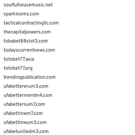
soulfulhousemusic.net
sparklooms.com
tacticalcontractingllc.com
thecapitalpowers.com
tobabet88slot3.com
todayscurrentnews.com
totobet77.asia
totobet77.org
trendingpublication.com
ufabettererum3.com
ufabettermentm4.com
ufabettersum7.com
ufabettinwm7.com
ufabettinwum3.com
ufabetunitedm3.com