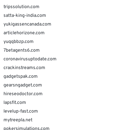
tripssolution.com
satta-king-india.com
yukigassencanada.com
articlehorizone.com
yuqqbbzp.com
7betagents6.com
coronavirusuptodate.com
crackinstreams.com
gadgetspak.com
gearsngadget.com
hireseodoctor.com
lapsfit.com
levelup-fast.com
mytreepla.net
pokersimulations.com