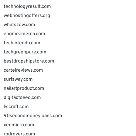
technologyresult.com
webhostingoffers.org
whatszow.com
ehomeamerca.com
techintendo.com
techgreenpure.com
bestdropshipstore.com
cartelreviews.com
surfsway.com
nailartproduct.com
digitactseed.com
lvlcraft.com
90secondmoneyloans.com
xenmicro.com
rodrovers.com