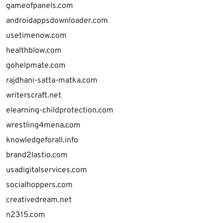
gameofpanels.com
androidappsdownloader.com
usetimenow.com
healthblow.com
gohelpmate.com
rajdhani-satta-matka.com
writerscraft.net
elearning-childprotection.com
wrestling4mena.com
knowledgeforall.info
brand2lastio.com
usadigitalservices.com
socialhoppers.com
creativedream.net
n2315.com