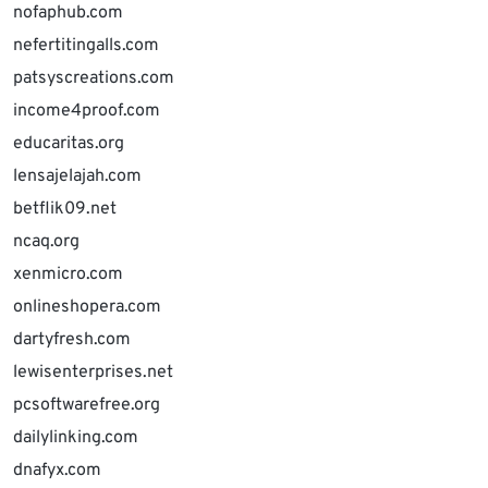
nofaphub.com
nefertitingalls.com
patsyscreations.com
income4proof.com
educaritas.org
lensajelajah.com
betflik09.net
ncaq.org
xenmicro.com
onlineshopera.com
dartyfresh.com
lewisenterprises.net
pcsoftwarefree.org
dailylinking.com
dnafyx.com