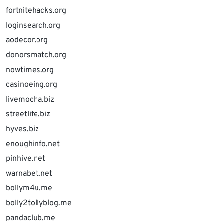
fortnitehacks.org
loginsearch.org
aodecor.org
donorsmatch.org
nowtimes.org
casinoeing.org
livemocha.biz
streetlife.biz
hyves.biz
enoughinfo.net
pinhive.net
warnabet.net
bollym4u.me
bolly2tollyblog.me
pandaclub.me