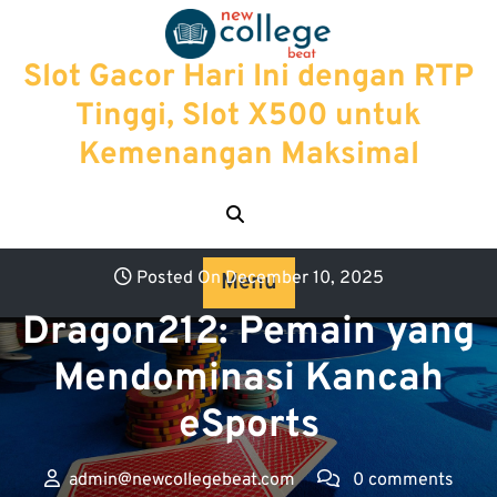
Skip
to
content
Slot Gacor Hari Ini dengan RTP
Tinggi, Slot X500 untuk
Kemenangan Maksimal
Posted On December 10, 2025
Menu
Dragon212: Pemain yang
Mendominasi Kancah
eSports
admin@newcollegebeat.com
0 comments