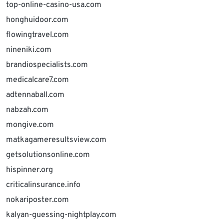
top-online-casino-usa.com
honghuidoor.com
flowingtravel.com
nineniki.com
brandiospecialists.com
medicalcare7.com
adtennaball.com
nabzah.com
mongive.com
matkagameresultsview.com
getsolutionsonline.com
hispinner.org
criticalinsurance.info
nokariposter.com
kalyan-guessing-nightplay.com