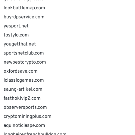
lookbattlemap.com
buyrdpservice.com
yesport.net
tostylo.com
yougetthat.net
sportsnetclub.com
newbestcrypto.com
oxfordsave.com
iclassicgames.com
saung-artikel.com
fasthokivip2.com
observersports.com
cryptominingplus.com
aquinoticiaspe.com
longhairedfrenchbulldog.com