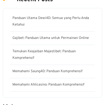
Panduan Utama Dewi4D: Semua yang Perlu Anda
Ketahui
Gajibet: Panduan Utama untuk Permainan Online
Temukan Keajaiban Majestibet: Panduan
Komprehensif
Memahami Saung4D: Panduan Komprehensif
Memahami Ahlicasino: Panduan Komprehensif