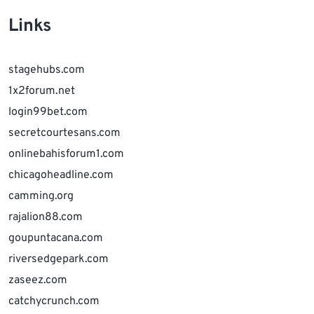
Links
stagehubs.com
1x2forum.net
login99bet.com
secretcourtesans.com
onlinebahisforum1.com
chicagoheadline.com
camming.org
rajalion88.com
goupuntacana.com
riversedgepark.com
zaseez.com
catchycrunch.com