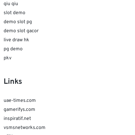
qiu qiu
slot demo
demo slot pg
demo slot gacor
live draw hk
pg demo
pkv
Links
uae-times.com
gamerifys.com
inspiratif.net
vsmsnetworks.com