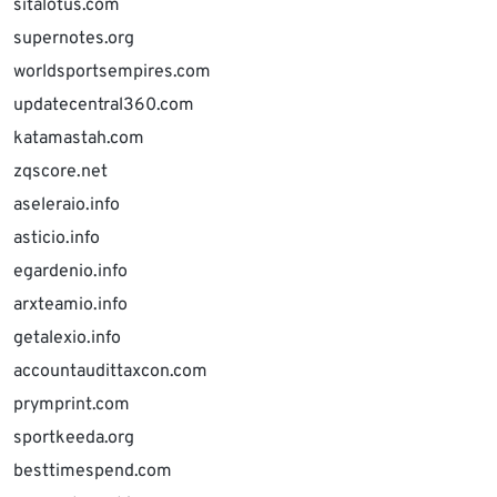
sitalotus.com
supernotes.org
worldsportsempires.com
updatecentral360.com
katamastah.com
zqscore.net
aseleraio.info
asticio.info
egardenio.info
arxteamio.info
getalexio.info
accountaudittaxcon.com
prymprint.com
sportkeeda.org
besttimespend.com