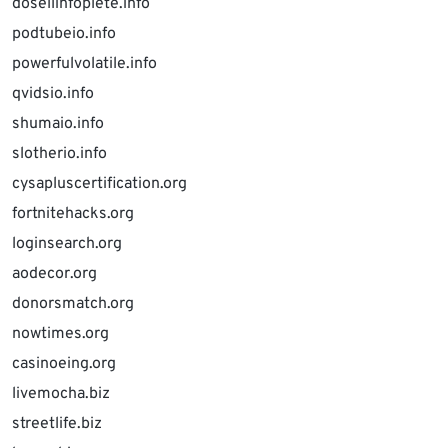
dosellinfoplete.info
podtubeio.info
powerfulvolatile.info
qvidsio.info
shumaio.info
slotherio.info
cysapluscertification.org
fortnitehacks.org
loginsearch.org
aodecor.org
donorsmatch.org
nowtimes.org
casinoeing.org
livemocha.biz
streetlife.biz