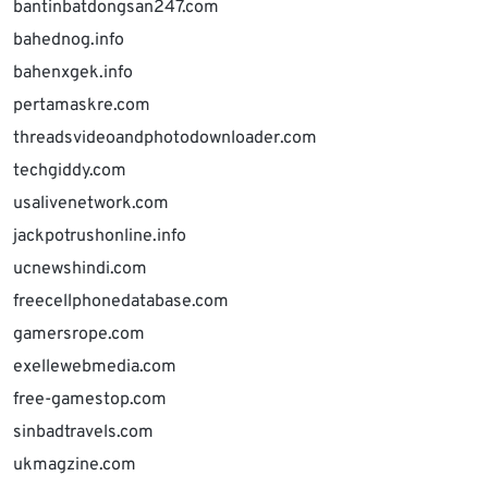
bantinbatdongsan247.com
bahednog.info
bahenxgek.info
pertamaskre.com
threadsvideoandphotodownloader.com
techgiddy.com
usalivenetwork.com
jackpotrushonline.info
ucnewshindi.com
freecellphonedatabase.com
gamersrope.com
exellewebmedia.com
free-gamestop.com
sinbadtravels.com
ukmagzine.com