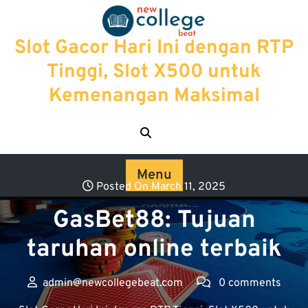
Skip
to
content
Slot Gacor Hari Ini dengan RTP
Tinggi, Slot X500 untuk
Kemenangan Maksimal
Menu
Posted On March 11, 2025
GasBet88: Tujuan
taruhan online terbaik
admin@newcollegebeat.com
0 comments