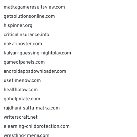
matkagameresultsview.com
getsolutionsonline.com
hispinner.org
criticalinsurance.info
nokariposter.com
kalyan-guessing-nightplay.com
gameofpanels.com
androidappsdownloader.com
usetimenow.com
healthblow.com
gohelpmate.com
rajdhani-satta-matka.com
writerscraft.net
elearning-childprotection.com
wrestling4mena.com