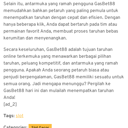
Selain itu, antarmuka yang ramah pengguna GasBet88
memudahkan bahkan petaruh yang paling pemula untuk
menempatkan taruhan dengan cepat dan efisien. Dengan
hanya beberapa klik, Anda dapat bertaruh pada tim atau
permainan favorit Anda, membuat proses taruhan bebas
kerumitan dan menyenangkan.
Secara keseluruhan, GasBet88 adalah tujuan taruhan
online terkemuka yang menawarkan berbagai pilihan
taruhan, peluang kompetitif, dan antarmuka yang ramah
pengguna. Apakah Anda seorang petaruh biasa atau
penjudi berpengalaman, GasBet88 memiliki sesuatu untuk
semua orang. Jadi mengapa menunggu? Pergilah ke
GasBet88 hari ini dan mulailah menempatkan taruhan
Anda!
[ad_2]
Tags:
slot
Categories: