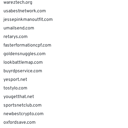
wareztech.org
usabestnetwork.com
jessepinkmanoutfit.com
umailsend.com
retarys.com
fasterformationcpf.com
goldensnuggles.com
lookbattlemap.com
buyrdpservice.com
yesport.net
tostylo.com
yougetthat.net
sportsnetclub.com
newbestcrypto.com
oxfordsave.com