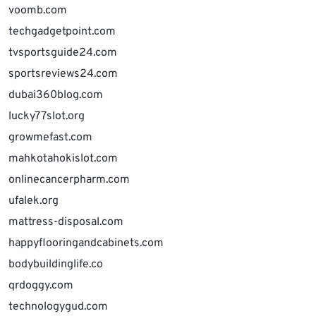
voomb.com
techgadgetpoint.com
tvsportsguide24.com
sportsreviews24.com
dubai360blog.com
lucky77slot.org
growmefast.com
mahkotahokislot.com
onlinecancerpharm.com
ufalek.org
mattress-disposal.com
happyflooringandcabinets.com
bodybuildinglife.co
qrdoggy.com
technologygud.com