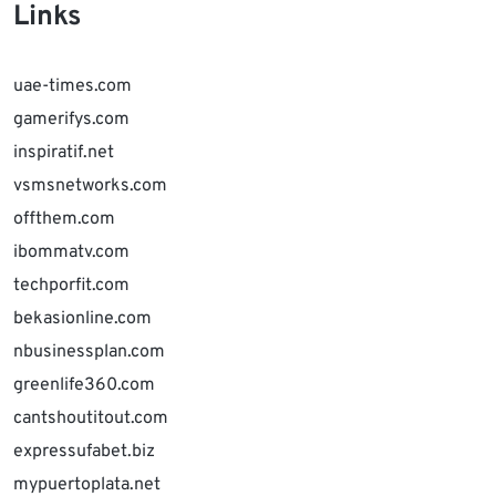
Links
uae-times.com
gamerifys.com
inspiratif.net
vsmsnetworks.com
offthem.com
ibommatv.com
techporfit.com
bekasionline.com
nbusinessplan.com
greenlife360.com
cantshoutitout.com
expressufabet.biz
mypuertoplata.net