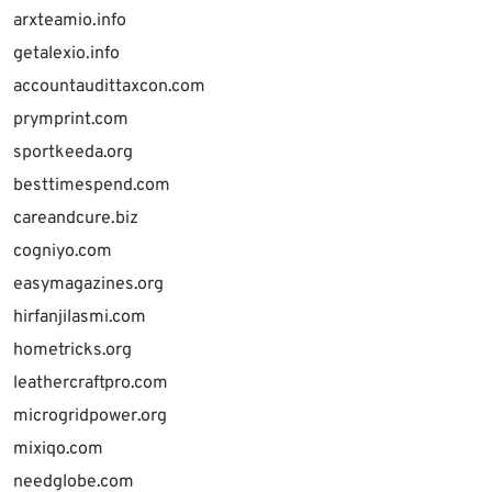
arxteamio.info
getalexio.info
accountaudittaxcon.com
prymprint.com
sportkeeda.org
besttimespend.com
careandcure.biz
cogniyo.com
easymagazines.org
hirfanjilasmi.com
hometricks.org
leathercraftpro.com
microgridpower.org
mixiqo.com
needglobe.com