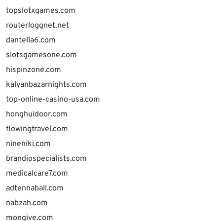
topslotxgames.com
routerloggnet.net
dantella6.com
slotsgamesone.com
hispinzone.com
kalyanbazarnights.com
top-online-casino-usa.com
honghuidoor.com
flowingtravel.com
nineniki.com
brandiospecialists.com
medicalcare7.com
adtennaball.com
nabzah.com
mongive.com