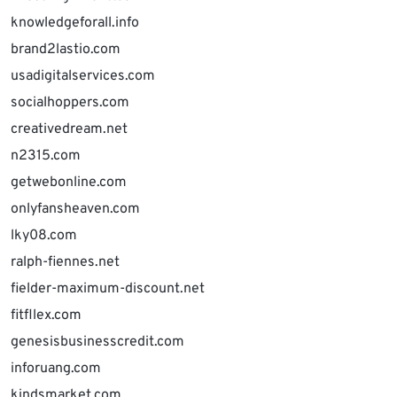
knowledgeforall.info
brand2lastio.com
usadigitalservices.com
socialhoppers.com
creativedream.net
n2315.com
getwebonline.com
onlyfansheaven.com
lky08.com
ralph-fiennes.net
fielder-maximum-discount.net
fitfllex.com
genesisbusinesscredit.com
inforuang.com
kindsmarket.com