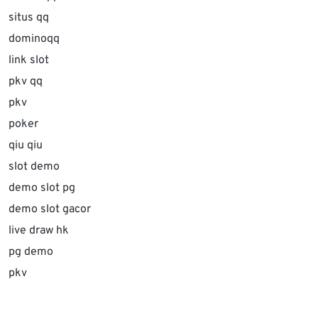
situs qq
dominoqq
link slot
pkv qq
pkv
poker
qiu qiu
slot demo
demo slot pg
demo slot gacor
live draw hk
pg demo
pkv