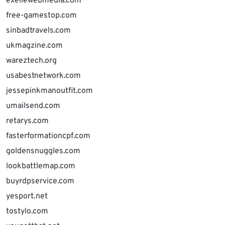
exellewebmedia.com
free-gamestop.com
sinbadtravels.com
ukmagzine.com
wareztech.org
usabestnetwork.com
jessepinkmanoutfit.com
umailsend.com
retarys.com
fasterformationcpf.com
goldensnuggles.com
lookbattlemap.com
buyrdpservice.com
yesport.net
tostylo.com