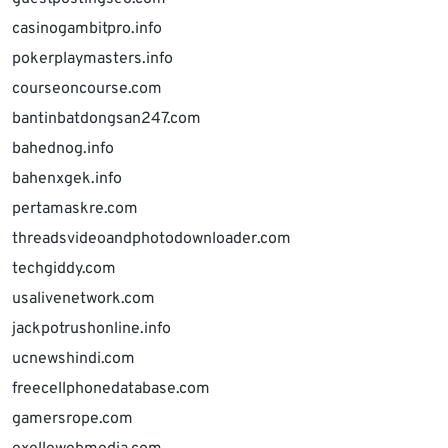
casinogambitpro.info
pokerplaymasters.info
courseoncourse.com
bantinbatdongsan247.com
bahednog.info
bahenxgek.info
pertamaskre.com
threadsvideoandphotodownloader.com
techgiddy.com
usalivenetwork.com
jackpotrushonline.info
ucnewshindi.com
freecellphonedatabase.com
gamersrope.com