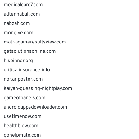
medicalcare7.com
adtennaball.com
nabzah.com
mongive.com
matkagameresultsview.com
getsolutionsonline.com
hispinner.org
criticalinsurance.info
nokariposter.com
kalyan-guessing-nightplay.com
gameofpanels.com
androidappsdownloader.com
usetimenow.com
healthblow.com
gohelpmate.com