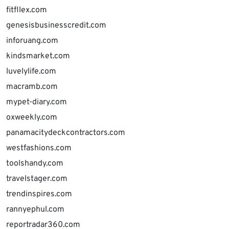
fitfllex.com
genesisbusinesscredit.com
inforuang.com
kindsmarket.com
luvelylife.com
macramb.com
mypet-diary.com
oxweekly.com
panamacitydeckcontractors.com
westfashions.com
toolshandy.com
travelstager.com
trendinspires.com
rannyephul.com
reportradar360.com