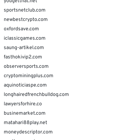
yougetthat.net
sportsnetclub.com
newbestcrypto.com
oxfordsave.com
iclassicgames.com
saung-artikel.com
fasthokivip2.com
observersports.com
cryptominingplus.com
aquinoticiaspe.com
longhairedfrenchbulldog.com
lawyersforhire.co
businemarket.com
matahari88play.net
moneydescriptor.com