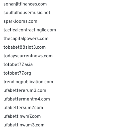
sohanjitfinances.com
soulfulhousemusic.net
sparklooms.com
tacticalcontractingllc.com
thecapitalpowers.com
tobabet88slot3.com
todayscurrentnews.com
totobet77.asia
totobet77.org
trendingpublication.com
ufabettererum3.com
ufabettermentm4.com
ufabettersum7.com
ufabettinwm7.com
ufabettinwum3.com