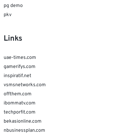
pg demo
pkv
Links
uae-times.com
gamerifys.com
inspiratif.net
vsmsnetworks.com
offthem.com
ibommatv.com
techporfit.com
bekasionline.com
nbusinessplan.com