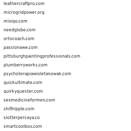
leathercraftpro.com
microgridpower.org
mixiqo.com
needglobe.com
ortocoach.com
passionawe.com
pittsburghpaintingprofessionals.com
plumberryworks.com
psychoterapiawioletanowak.com
quickultimate.com
quirkyquester.com
sexmedicineformen.com
shiftripple.com
slotterpercaya.co
smartcoolbox.com