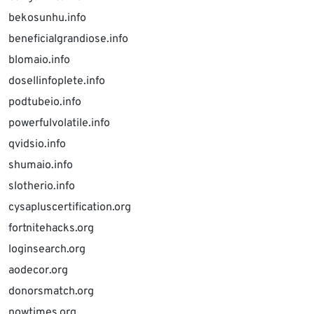
bekosunhu.info
beneficialgrandiose.info
blomaio.info
dosellinfoplete.info
podtubeio.info
powerfulvolatile.info
qvidsio.info
shumaio.info
slotherio.info
cysapluscertification.org
fortnitehacks.org
loginsearch.org
aodecor.org
donorsmatch.org
nowtimes.org