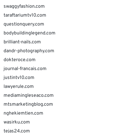
swaggyfashion.com
taraftariumtv10.com
questionquery.com
bodybuildinglegend.com
brilliant-nails.com
dandr-photography.com
dokteroce.com
journal-francais.com
justintv10.com
lawyerule.com
mediamingleseaco.com
mtsmarketingblog.com
nghekiemtien.com
wasirku.com
tejas24.com