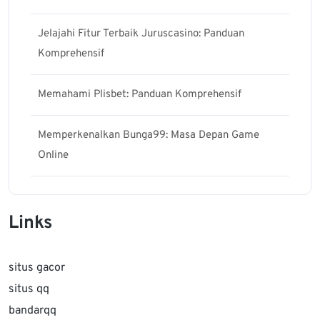
Jelajahi Fitur Terbaik Juruscasino: Panduan
Komprehensif
Memahami Plisbet: Panduan Komprehensif
Memperkenalkan Bunga99: Masa Depan Game
Online
Links
situs gacor
situs qq
bandarqq