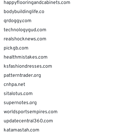
happyflooringandcabinets.com
bodybuildinglife.co
qrdoggy.com
technologygud.com
realshocknews.com
pickgb.com
healthmistakes.com
ksfashiondresses.com
patterntrader.org
cnhpa.net
sitalotus.com
supernotes.org
worldsportsempires.com
updatecentral360.com
katamastah.com