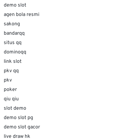
demo slot
agen bola resmi
sakong
bandarqq
situs qq
dominoqq
link slot
pkv qq
pkv
poker
qiu qiu
slot demo
demo slot pg
demo slot gacor
live draw hk