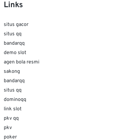
Links
situs gacor
situs qq
bandarqq
demo slot
agen bola resmi
sakong
bandarqq
situs qq
dominoqq
link slot
pkv qq
pkv
poker