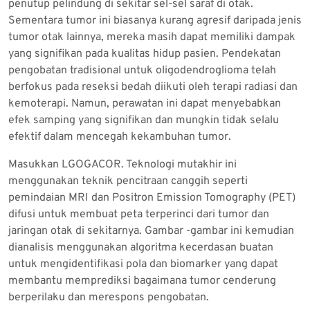
penutup pelindung di sekitar sel-sel saraf di otak.
Sementara tumor ini biasanya kurang agresif daripada jenis
tumor otak lainnya, mereka masih dapat memiliki dampak
yang signifikan pada kualitas hidup pasien. Pendekatan
pengobatan tradisional untuk oligodendroglioma telah
berfokus pada reseksi bedah diikuti oleh terapi radiasi dan
kemoterapi. Namun, perawatan ini dapat menyebabkan
efek samping yang signifikan dan mungkin tidak selalu
efektif dalam mencegah kekambuhan tumor.
Masukkan LGOGACOR. Teknologi mutakhir ini
menggunakan teknik pencitraan canggih seperti
pemindaian MRI dan Positron Emission Tomography (PET)
difusi untuk membuat peta terperinci dari tumor dan
jaringan otak di sekitarnya. Gambar -gambar ini kemudian
dianalisis menggunakan algoritma kecerdasan buatan
untuk mengidentifikasi pola dan biomarker yang dapat
membantu memprediksi bagaimana tumor cenderung
berperilaku dan merespons pengobatan.