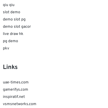
qiu qiu
slot demo
demo slot pg
demo slot gacor
live draw hk
pg demo
pkv
Links
uae-times.com
gamerifys.com
inspiratif.net
vsmsnetworks.com