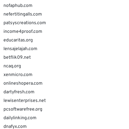
nofaphub.com
nefertitingalls.com
patsyscreations.com
income4proof.com
educaritas.org
lensajelajah.com
betflik09.net
ncaq.org
xenmicro.com
onlineshopera.com
dartyfresh.com
lewisenterprises.net
pcsoftwarefree.org
dailylinking.com
dnafyx.com