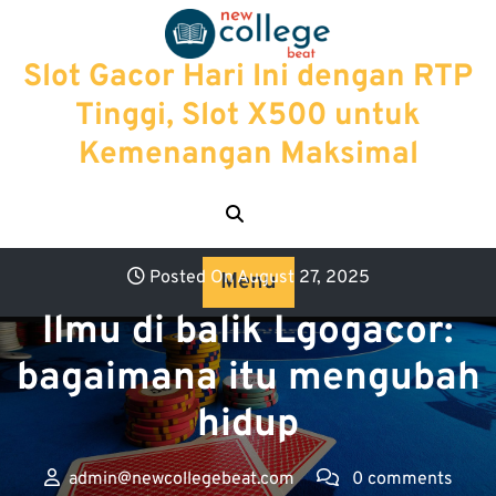
Skip
to
content
Slot Gacor Hari Ini dengan RTP
Tinggi, Slot X500 untuk
Kemenangan Maksimal
Posted On August 27, 2025
Menu
Ilmu di balik Lgogacor:
bagaimana itu mengubah
hidup
admin@newcollegebeat.com
0 comments