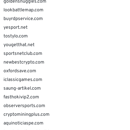
goldensnuggles.com
lookbattlemap.com
buyrdpservice.com
yesport.net
tostylo.com
yougetthat.net
sportsnetclub.com
newbestcrypto.com
oxfordsave.com
iclassicgames.com
saung-artikel.com
fasthokivip2.com
observersports.com
cryptominingplus.com
aquinoticiaspe.com