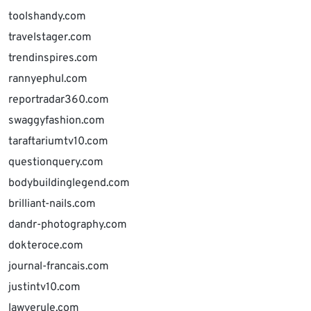
toolshandy.com
travelstager.com
trendinspires.com
rannyephul.com
reportradar360.com
swaggyfashion.com
taraftariumtv10.com
questionquery.com
bodybuildinglegend.com
brilliant-nails.com
dandr-photography.com
dokteroce.com
journal-francais.com
justintv10.com
lawyerule.com