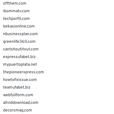
offthem.com
ibommatv.com
techporfit.com
bekasionline.com
nbusinessplan.com
greenlife360.com
cantshoutitout.com
expressufabet.biz
mypuertoplata.net
thepioneerxpress.com
howtofixissue.com
teamufabet.biz
webfullform.com
allviddownload.com
decorsmag.com