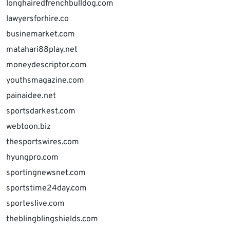
longhairedfrenchbulldog.com
lawyersforhire.co
businemarket.com
matahari88play.net
moneydescriptor.com
youthsmagazine.com
painaidee.net
sportsdarkest.com
webtoon.biz
thesportswires.com
hyungpro.com
sportingnewsnet.com
sportstime24day.com
sporteslive.com
theblingblingshields.com