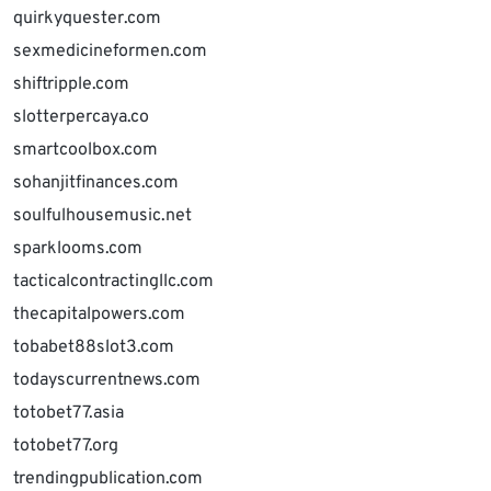
quirkyquester.com
sexmedicineformen.com
shiftripple.com
slotterpercaya.co
smartcoolbox.com
sohanjitfinances.com
soulfulhousemusic.net
sparklooms.com
tacticalcontractingllc.com
thecapitalpowers.com
tobabet88slot3.com
todayscurrentnews.com
totobet77.asia
totobet77.org
trendingpublication.com