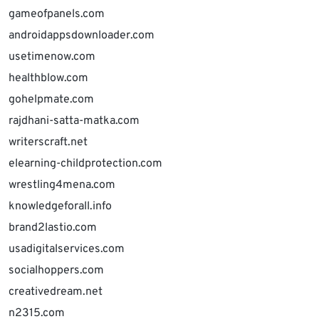
gameofpanels.com
androidappsdownloader.com
usetimenow.com
healthblow.com
gohelpmate.com
rajdhani-satta-matka.com
writerscraft.net
elearning-childprotection.com
wrestling4mena.com
knowledgeforall.info
brand2lastio.com
usadigitalservices.com
socialhoppers.com
creativedream.net
n2315.com