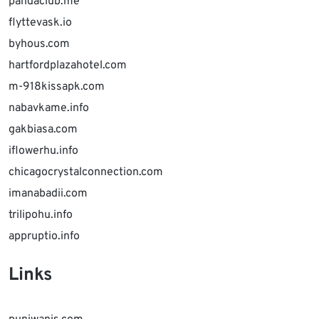
pandaclub.me
flyttevask.io
byhous.com
hartfordplazahotel.com
m-918kissapk.com
nabavkame.info
gakbiasa.com
iflowerhu.info
chicagocrystalconnection.com
imanabadii.com
trilipohu.info
appruptio.info
Links