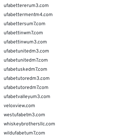
ufabettererum3.com
ufabettermentm4.com
ufabettersum7.com
ufabettinwm7.com
ufabettinwum3.com
ufabetunitedm3.com
ufabetunitedm7.com
ufabetuskedm7.com
ufabetutoredm3.com
ufabetutoredm7.com
ufabetvalleyum3.com
veloxview.com
westufabetm3.com
whiskeybrothersllc.com
wildufabetum7.com