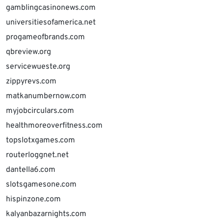
gamblingcasinonews.com
universitiesofamerica.net
progameofbrands.com
qbreview.org
servicewueste.org
zippyrevs.com
matkanumbernow.com
myjobcirculars.com
healthmoreoverfitness.com
topslotxgames.com
routerloggnet.net
dantella6.com
slotsgamesone.com
hispinzone.com
kalyanbazarnights.com