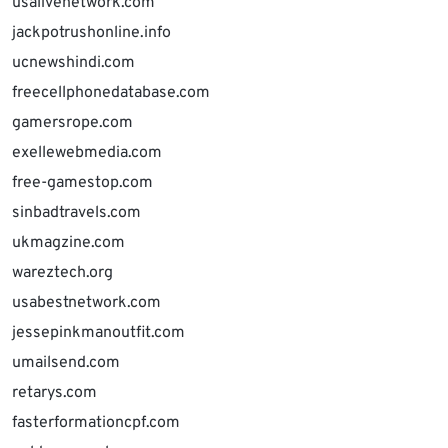
usalivenetwork.com
jackpotrushonline.info
ucnewshindi.com
freecellphonedatabase.com
gamersrope.com
exellewebmedia.com
free-gamestop.com
sinbadtravels.com
ukmagzine.com
wareztech.org
usabestnetwork.com
jessepinkmanoutfit.com
umailsend.com
retarys.com
fasterformationcpf.com