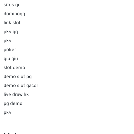
situs qq
dominoqq
link slot
pkv qq
pkv
poker
qiu qiu
slot demo
demo slot pg
demo slot gacor
live draw hk
pg demo
pkv