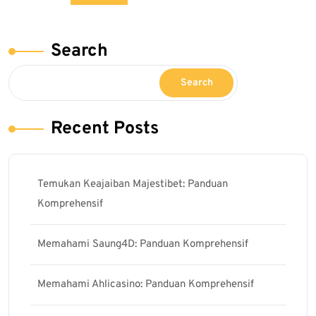
Search
Search
Recent Posts
Temukan Keajaiban Majestibet: Panduan
Komprehensif
Memahami Saung4D: Panduan Komprehensif
Memahami Ahlicasino: Panduan Komprehensif