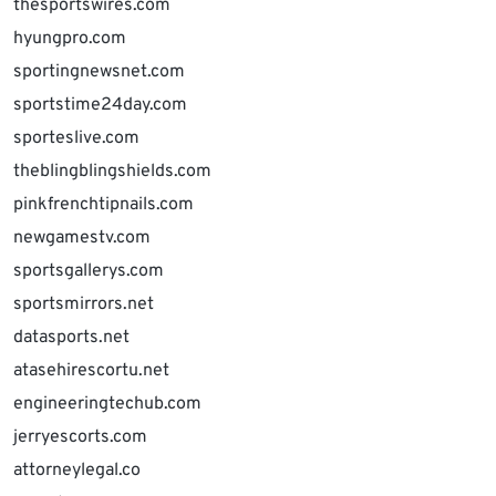
thesportswires.com
hyungpro.com
sportingnewsnet.com
sportstime24day.com
sporteslive.com
theblingblingshields.com
pinkfrenchtipnails.com
newgamestv.com
sportsgallerys.com
sportsmirrors.net
datasports.net
atasehirescortu.net
engineeringtechub.com
jerryescorts.com
attorneylegal.co