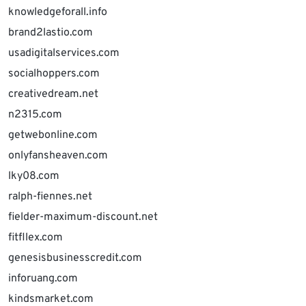
knowledgeforall.info
brand2lastio.com
usadigitalservices.com
socialhoppers.com
creativedream.net
n2315.com
getwebonline.com
onlyfansheaven.com
lky08.com
ralph-fiennes.net
fielder-maximum-discount.net
fitfllex.com
genesisbusinesscredit.com
inforuang.com
kindsmarket.com