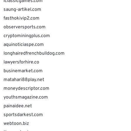
iclassicgames.com
saung-artikel.com
fasthokivip2.com
observersports.com
cryptominingplus.com
aquinoticiaspe.com
longhairedfrenchbulldog.com
lawyersforhire.co
businemarket.com
matahari88play.net
moneydescriptor.com
youthsmagazine.com
painaidee.net
sportsdarkest.com
webtoon.biz