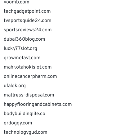
voomb.com
techgadgetpoint.com
tvsportsguide24.com
sportsreviews24.com
dubai360blog.com
lucky77slot.org
growmefast.com
mahkotahokislot.com
onlinecancerpharm.com
ufalek.org
mattress-disposal.com
happyflooringandcabinets.com
bodybuildinglife.co
qrdoggy.com
technologygud.com