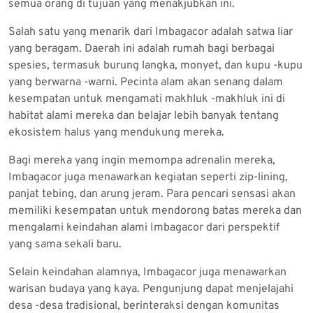
semua orang di tujuan yang menakjubkan ini.
Salah satu yang menarik dari Imbagacor adalah satwa liar
yang beragam. Daerah ini adalah rumah bagi berbagai
spesies, termasuk burung langka, monyet, dan kupu -kupu
yang berwarna -warni. Pecinta alam akan senang dalam
kesempatan untuk mengamati makhluk -makhluk ini di
habitat alami mereka dan belajar lebih banyak tentang
ekosistem halus yang mendukung mereka.
Bagi mereka yang ingin memompa adrenalin mereka,
Imbagacor juga menawarkan kegiatan seperti zip-lining,
panjat tebing, dan arung jeram. Para pencari sensasi akan
memiliki kesempatan untuk mendorong batas mereka dan
mengalami keindahan alami Imbagacor dari perspektif
yang sama sekali baru.
Selain keindahan alamnya, Imbagacor juga menawarkan
warisan budaya yang kaya. Pengunjung dapat menjelajahi
desa -desa tradisional, berinteraksi dengan komunitas