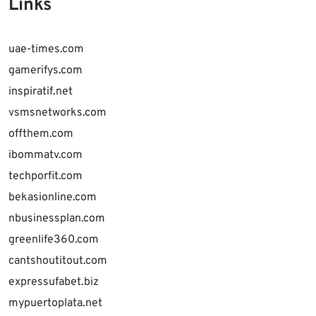
Links
uae-times.com
gamerifys.com
inspiratif.net
vsmsnetworks.com
offthem.com
ibommatv.com
techporfit.com
bekasionline.com
nbusinessplan.com
greenlife360.com
cantshoutitout.com
expressufabet.biz
mypuertoplata.net