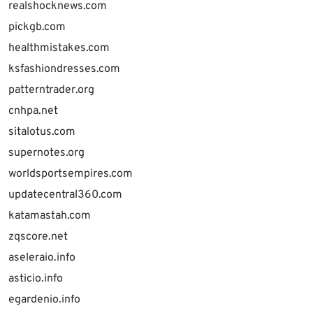
realshocknews.com
pickgb.com
healthmistakes.com
ksfashiondresses.com
patterntrader.org
cnhpa.net
sitalotus.com
supernotes.org
worldsportsempires.com
updatecentral360.com
katamastah.com
zqscore.net
aseleraio.info
asticio.info
egardenio.info