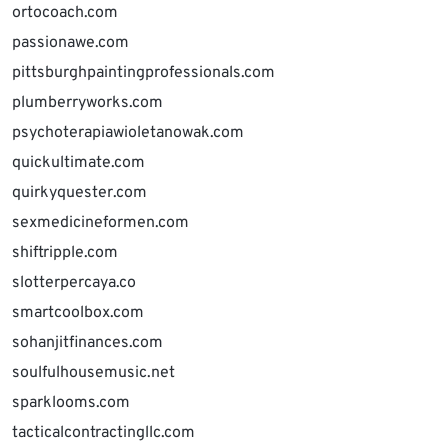
ortocoach.com
passionawe.com
pittsburghpaintingprofessionals.com
plumberryworks.com
psychoterapiawioletanowak.com
quickultimate.com
quirkyquester.com
sexmedicineformen.com
shiftripple.com
slotterpercaya.co
smartcoolbox.com
sohanjitfinances.com
soulfulhousemusic.net
sparklooms.com
tacticalcontractingllc.com