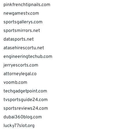
pinkfrenchtipnails.com
newgamestv.com
sportsgallerys.com
sportsmirrors.net
datasports.net
atasehirescortu.net
engineeringtechub.com
jerryescorts.com
attorneylegal.co
voomb.com
techgadgetpoint.com
tvsportsguide24.com
sportsreviews24.com
dubai360blog.com
lucky77slot.org