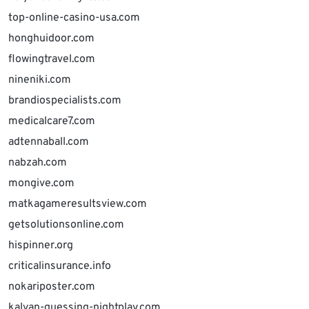
top-online-casino-usa.com
honghuidoor.com
flowingtravel.com
nineniki.com
brandiospecialists.com
medicalcare7.com
adtennaball.com
nabzah.com
mongive.com
matkagameresultsview.com
getsolutionsonline.com
hispinner.org
criticalinsurance.info
nokariposter.com
kalyan-guessing-nightplay.com