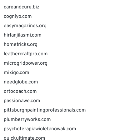
careandcure.biz
cogniyo.com
easymagazines.org
hirfanjilasmi.com
hometricks.org
leathercraftpro.com
microgridpower.org
mixiqo.com
needglobe.com
ortocoach.com
passionawe.com
pittsburghpaintingprofessionals.com
plumberryworks.com
psychoterapiawioletanowak.com
quickultimate.com