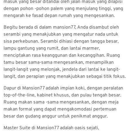
masuk yang besar ditandai oleh jalan masuk yang dilapisi
dengan pohon -pohon palem yang menjulang tinggi, yang
mengarah ke fasad depan rumah yang mengesankan.
Begitu berada di dalam mansion77, Anda disambut oleh
serambi yang menakjubkan yang mengatur nada untuk
sisa perkebunan. Serambi dihiasi dengan tangga besar,
lampu gantung yang rumit, dan lantai marmer,
menciptakan rasa keanggunan dan kecanggihan. Ruang
tamu besar sama-sama mengesankan, menampilkan
langit-langit yang melonjak, jendela dari lantai ke langit-
langit, dan perapian yang menakjubkan sebagai titik fokus.
Dapur di Mansion77 adalah impian koki, dengan peralatan
top-of-the-line, kabinet khusus, dan pulau tengah besar.
Ruang makan sama -sama mengesankan, dengan meja
makan formal yang dapat mengakomodasi pertemuan
besar dan gudang anggur untuk penikmat anggur.
Master Suite di Mansion77 adalah oasis sejati,