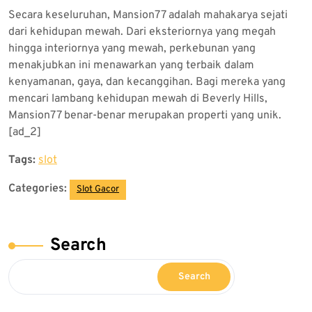
Secara keseluruhan, Mansion77 adalah mahakarya sejati
dari kehidupan mewah. Dari eksteriornya yang megah
hingga interiornya yang mewah, perkebunan yang
menakjubkan ini menawarkan yang terbaik dalam
kenyamanan, gaya, dan kecanggihan. Bagi mereka yang
mencari lambang kehidupan mewah di Beverly Hills,
Mansion77 benar-benar merupakan properti yang unik.
[ad_2]
Tags:
slot
Categories:
Slot Gacor
Search
Search