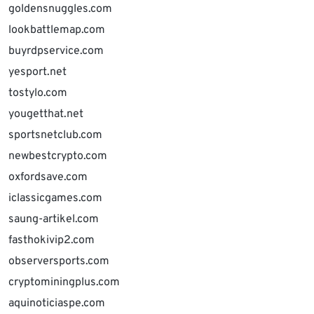
goldensnuggles.com
lookbattlemap.com
buyrdpservice.com
yesport.net
tostylo.com
yougetthat.net
sportsnetclub.com
newbestcrypto.com
oxfordsave.com
iclassicgames.com
saung-artikel.com
fasthokivip2.com
observersports.com
cryptominingplus.com
aquinoticiaspe.com