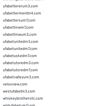
ufabettererum3.com
ufabettermentm4.com
ufabettersum7.com
ufabettinwm7.com
ufabettinwum3.com
ufabetunitedm3.com
ufabetunitedm7.com
ufabetuskedm7.com
ufabetutoredm3.com
ufabetutoredm7.com
ufabetvalleyum3.com
veloxview.com
westufabetm3.com
whiskeybrothersllc.com
wildufabetum7.com