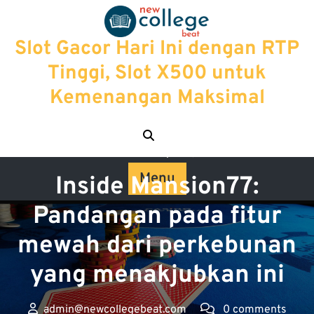
Skip
to
content
Slot Gacor Hari Ini dengan RTP
Tinggi, Slot X500 untuk
Kemenangan Maksimal
Posted On April 4, 2025
Menu
Inside Mansion77:
Pandangan pada fitur
mewah dari perkebunan
yang menakjubkan ini
admin@newcollegebeat.com
0 comments