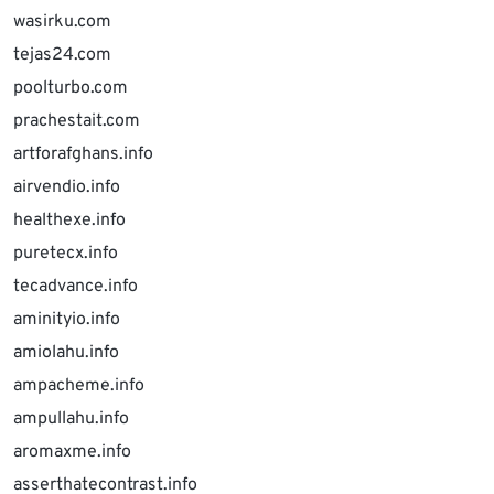
wasirku.com
tejas24.com
poolturbo.com
prachestait.com
artforafghans.info
airvendio.info
healthexe.info
puretecx.info
tecadvance.info
aminityio.info
amiolahu.info
ampacheme.info
ampullahu.info
aromaxme.info
asserthatecontrast.info