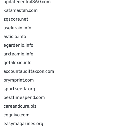
updatecentral360.com
katamastah.com
zqscore.net
aseleraio.info
asticio.info
egardenio.info
arxteamio.info
getalexio.info
accountaudittaxcon.com
prymprint.com
sportkeeda.org
besttimespend.com
careandcure.biz
cogniyo.com
easymagazines.org