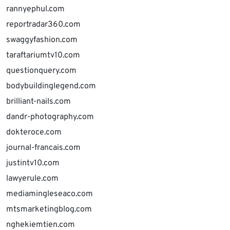
rannyephul.com
reportradar360.com
swaggyfashion.com
taraftariumtv10.com
questionquery.com
bodybuildinglegend.com
brilliant-nails.com
dandr-photography.com
dokteroce.com
journal-francais.com
justintv10.com
lawyerule.com
mediamingleseaco.com
mtsmarketingblog.com
nghekiemtien.com