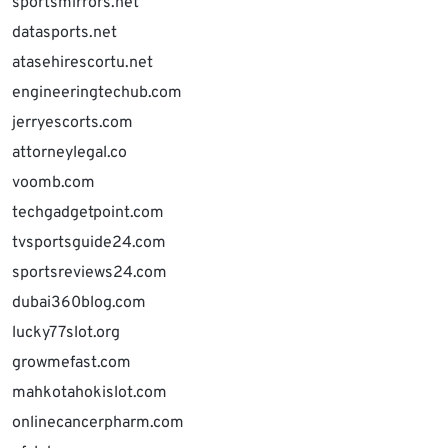
sportsmirrors.net
datasports.net
atasehirescortu.net
engineeringtechub.com
jerryescorts.com
attorneylegal.co
voomb.com
techgadgetpoint.com
tvsportsguide24.com
sportsreviews24.com
dubai360blog.com
lucky77slot.org
growmefast.com
mahkotahokislot.com
onlinecancerpharm.com