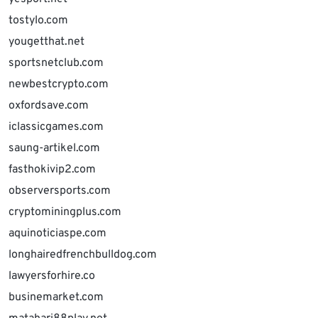
tostylo.com
yougetthat.net
sportsnetclub.com
newbestcrypto.com
oxfordsave.com
iclassicgames.com
saung-artikel.com
fasthokivip2.com
observersports.com
cryptominingplus.com
aquinoticiaspe.com
longhairedfrenchbulldog.com
lawyersforhire.co
businemarket.com