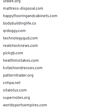
ufalek.org
mattress-disposal.com
happyflooringandcabinets.com
bodybuildinglife.co
qrdoggy.com
technologygud.com
realshocknews.com
pickgb.com
healthmistakes.com
ksfashiondresses.com
patterntrader.org
cnhpa.net
sitalotus.com
supernotes.org
worldsportsempires.com