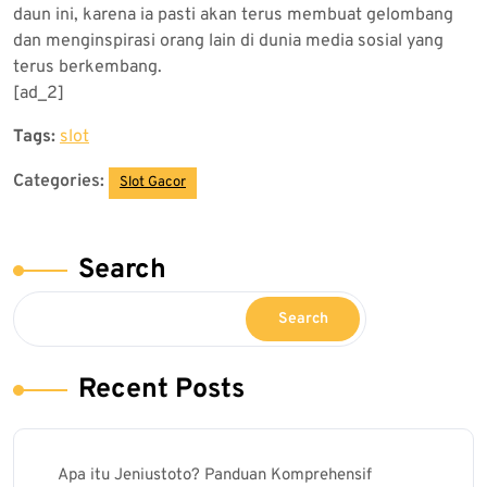
daun ini, karena ia pasti akan terus membuat gelombang
dan menginspirasi orang lain di dunia media sosial yang
terus berkembang.
[ad_2]
Tags:
slot
Categories:
Slot Gacor
Search
Search
Recent Posts
Apa itu Jeniustoto? Panduan Komprehensif