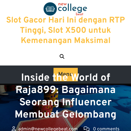
Skip
to
content
Slot Gacor Hari Ini dengan RTP
Tinggi, Slot X500 untuk
Kemenangan Maksimal
Posted On October 1, 2025
Menu
Inside the World of
Raja899: Bagaimana
Seorang Influencer
Membuat Gelombang
admin@newcollegebeat.com
0 comments