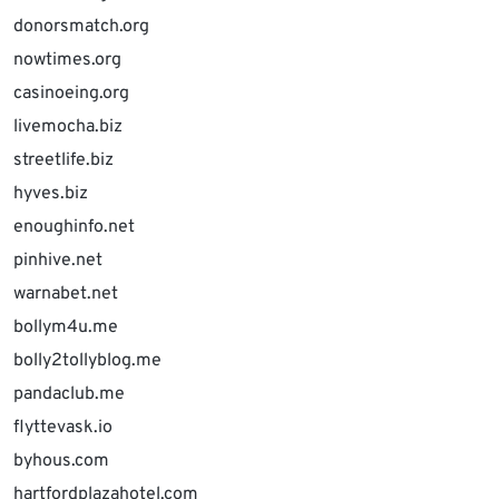
donorsmatch.org
nowtimes.org
casinoeing.org
livemocha.biz
streetlife.biz
hyves.biz
enoughinfo.net
pinhive.net
warnabet.net
bollym4u.me
bolly2tollyblog.me
pandaclub.me
flyttevask.io
byhous.com
hartfordplazahotel.com