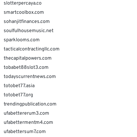
slotterpercaya.co
smartcoolbox.com
sohanjitfinances.com
soulfulhousemusic.net
sparklooms.com
tacticalcontractingllc.com
thecapitalpowers.com
tobabet88slot3.com
todayscurrentnews.com
totobet77.asia
totobet77.org
trendingpublication.com
ufabettererum3.com
ufabettermentm4.com
ufabettersum7.com