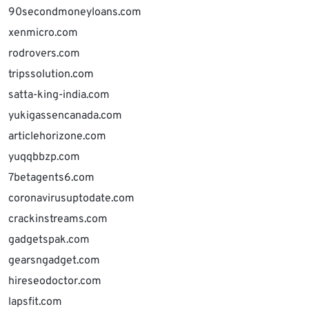
90secondmoneyloans.com
xenmicro.com
rodrovers.com
tripssolution.com
satta-king-india.com
yukigassencanada.com
articlehorizone.com
yuqqbbzp.com
7betagents6.com
coronavirusuptodate.com
crackinstreams.com
gadgetspak.com
gearsngadget.com
hireseodoctor.com
lapsfit.com