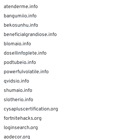
atenderme.info
bangumiio.info
bekosunhu.info
beneficialgrandiose.info
blomaio.info
dosellinfoplete.info
podtubeio.info
powerfulvolatile.info
qvidsio.info
shumaio.info
slotherio.info
cysapluscertification.org
fortnitehacks.org
loginsearch.org
aodecor.org