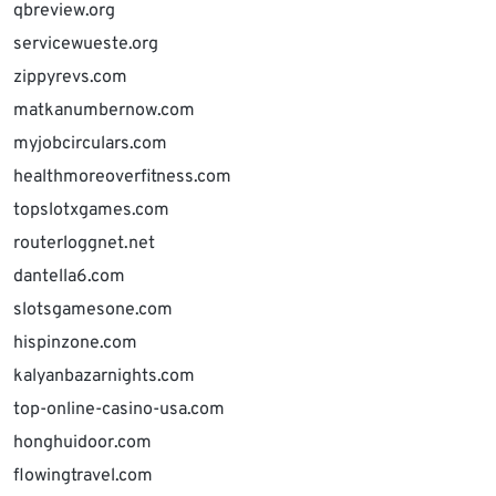
qbreview.org
servicewueste.org
zippyrevs.com
matkanumbernow.com
myjobcirculars.com
healthmoreoverfitness.com
topslotxgames.com
routerloggnet.net
dantella6.com
slotsgamesone.com
hispinzone.com
kalyanbazarnights.com
top-online-casino-usa.com
honghuidoor.com
flowingtravel.com