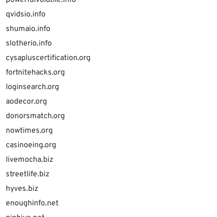
powerfulvolatile.info
qvidsio.info
shumaio.info
slotherio.info
cysapluscertification.org
fortnitehacks.org
loginsearch.org
aodecor.org
donorsmatch.org
nowtimes.org
casinoeing.org
livemocha.biz
streetlife.biz
hyves.biz
enoughinfo.net