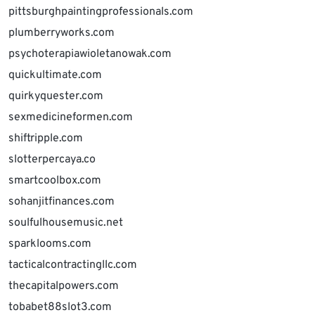
pittsburghpaintingprofessionals.com
plumberryworks.com
psychoterapiawioletanowak.com
quickultimate.com
quirkyquester.com
sexmedicineformen.com
shiftripple.com
slotterpercaya.co
smartcoolbox.com
sohanjitfinances.com
soulfulhousemusic.net
sparklooms.com
tacticalcontractingllc.com
thecapitalpowers.com
tobabet88slot3.com