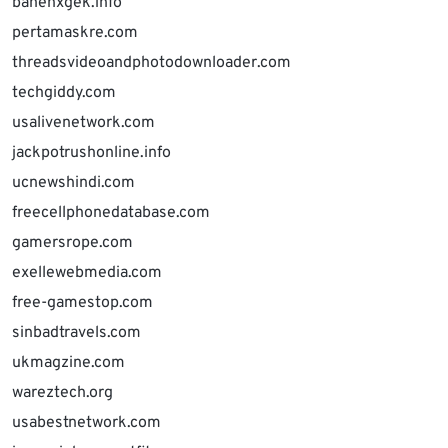
bahenxgek.info
pertamaskre.com
threadsvideoandphotodownloader.com
techgiddy.com
usalivenetwork.com
jackpotrushonline.info
ucnewshindi.com
freecellphonedatabase.com
gamersrope.com
exellewebmedia.com
free-gamestop.com
sinbadtravels.com
ukmagzine.com
wareztech.org
usabestnetwork.com