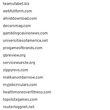
teamufabet.biz
webfullform.com
allviddownload.com
decorsmag.com
gamblingcasinonews.com
universitiesofamerica.net
progameofbrands.com
qbreview.org
servicewueste.org
zippyrevs.com
matkanumbernow.com
myjobcirculars.com
healthmoreoverfitness.com
topslotxgames.com
routerloggnet.net