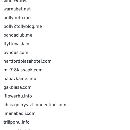
pinhive.net
warnabet.net
bollym4u.me
bolly2tollyblog.me
pandaclub.me
flyttevask.io
byhous.com
hartfordplazahotel.com
m-918kissapk.com
nabavkame.info
gakbiasa.com
iflowerhu.info
chicagocrystalconnection.com
imanabadii.com
trilipohu.info