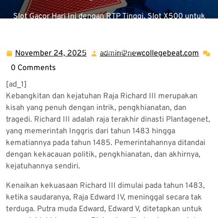
Slot Gacor Hari Ini dengan RTP Tinggi, Slot X500 untuk
Kemenangan Maksimal
>>
Uncategorized
>> Kebangkitan
dan Kejatuhan Raja Richard III: Kisah Intrik dan
Pengkhianatan
November 24, 2025
admin@newcollegebeat.com
November
admi
24,
0 Comments
2025
[ad_1]
Kebangkitan dan kejatuhan Raja Richard III merupakan
kisah yang penuh dengan intrik, pengkhianatan, dan
tragedi. Richard III adalah raja terakhir dinasti Plantagenet,
yang memerintah Inggris dari tahun 1483 hingga
kematiannya pada tahun 1485. Pemerintahannya ditandai
dengan kekacauan politik, pengkhianatan, dan akhirnya,
kejatuhannya sendiri.
Kenaikan kekuasaan Richard III dimulai pada tahun 1483,
ketika saudaranya, Raja Edward IV, meninggal secara tak
terduga. Putra muda Edward, Edward V, ditetapkan untuk