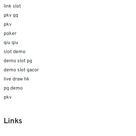
link slot
pkv qq
pkv
poker
qiu qiu
slot demo
demo slot pg
demo slot gacor
live draw hk
pg demo
pkv
Links