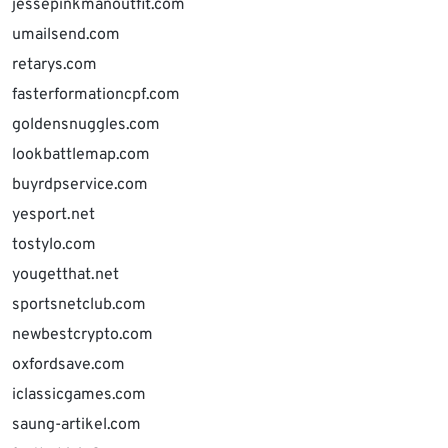
jessepinkmanoutfit.com
umailsend.com
retarys.com
fasterformationcpf.com
goldensnuggles.com
lookbattlemap.com
buyrdpservice.com
yesport.net
tostylo.com
yougetthat.net
sportsnetclub.com
newbestcrypto.com
oxfordsave.com
iclassicgames.com
saung-artikel.com