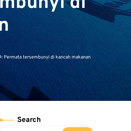
embunyi di
n
: Permata tersembunyi di kancah makanan
Search