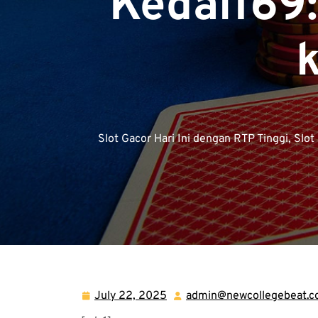
Kedai169:
Slot Gacor Hari Ini dengan RTP Tinggi, S
July 22, 2025
admin@newcollegebeat.
July
22,