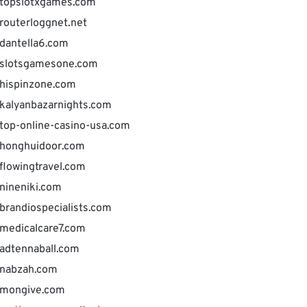
topslotxgames.com
routerloggnet.net
dantella6.com
slotsgamesone.com
hispinzone.com
kalyanbazarnights.com
top-online-casino-usa.com
honghuidoor.com
flowingtravel.com
nineniki.com
brandiospecialists.com
medicalcare7.com
adtennaball.com
nabzah.com
mongive.com