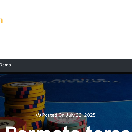
n
 Demo
Posted On July 22, 2025