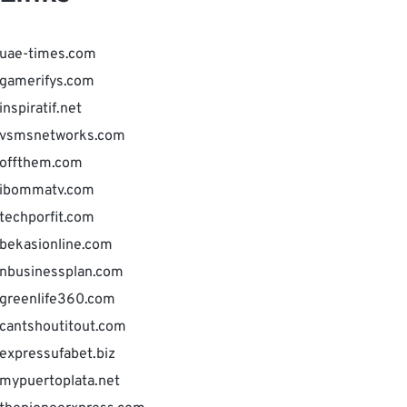
uae-times.com
gamerifys.com
inspiratif.net
vsmsnetworks.com
offthem.com
ibommatv.com
techporfit.com
bekasionline.com
nbusinessplan.com
greenlife360.com
cantshoutitout.com
expressufabet.biz
mypuertoplata.net