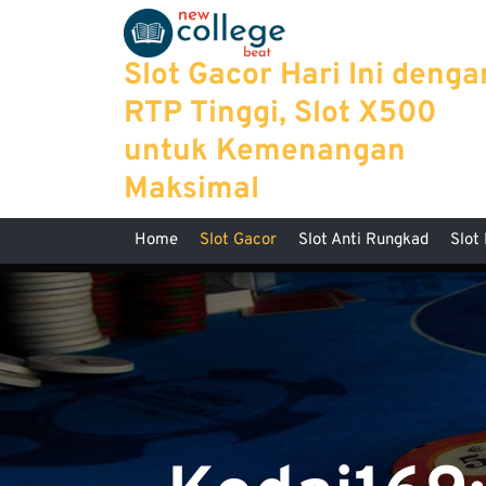
Skip
to
content
Slot Gacor Hari Ini denga
RTP Tinggi, Slot X500
untuk Kemenangan
Maksimal
Home
Slot Gacor
Slot Anti Rungkad
Slot