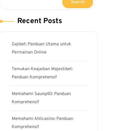
Search
Recent Posts
Gajibet: Panduan Utama untuk
Permainan Online
Temukan Keajaiban Majestibet:
Panduan Komprehensif
Memahami Saung4D: Panduan
Komprehensif
Memahami Ahlicasino: Panduan
Komprehensif