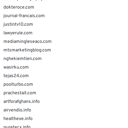
dokteroce.com
journal-francais.com
justintv10.com
lawyerule.com
mediamingleseaco.com
mtsmarketingblog.com
nghekiemtien.com
wasirku.com
tejas24.com
poolturbo.com
prachestait.com
artforafghans.info
airvendio.info
healthexe.info
puretecx.info