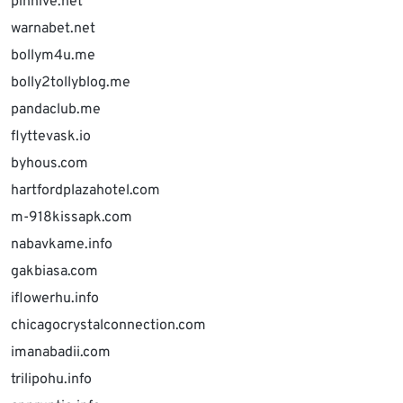
pinhive.net
warnabet.net
bollym4u.me
bolly2tollyblog.me
pandaclub.me
flyttevask.io
byhous.com
hartfordplazahotel.com
m-918kissapk.com
nabavkame.info
gakbiasa.com
iflowerhu.info
chicagocrystalconnection.com
imanabadii.com
trilipohu.info