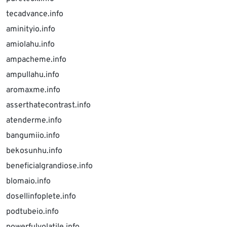
tecadvance.info
aminityio.info
amiolahu.info
ampacheme.info
ampullahu.info
aromaxme.info
asserthatecontrast.info
atenderme.info
bangumiio.info
bekosunhu.info
beneficialgrandiose.info
blomaio.info
dosellinfoplete.info
podtubeio.info