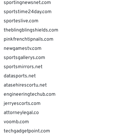
sportingnewsnet.com
sportstime24day.com
sporteslive.com
theblingblingshields.com
pinkfrenchtipnails.com
newgamestv.com
sportsgallerys.com
sportsmirrors.net
datasports.net
atasehirescortu.net
engineeringtechub.com
jerryescorts.com
attorneylegal.co
voomb.com
techgadgetpoint.com