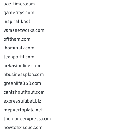
uae-times.com
gamerifys.com
inspiratif.net
vsmsnetworks.com
offthem.com
ibommatv.com
techporfit.com
bekasionline.com
nbusinessplan.com
greenlife360.com
cantshoutitout.com
expressufabet.biz
mypuertoplata.net
thepioneerxpress.com
howtofixissue.com