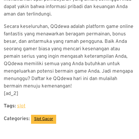
dapat yakin bahwa informasi pribadi dan keuangan Anda
aman dan terlindungi.
Secara keseluruhan, QQdewa adalah platform game online
fantastis yang menawarkan beragam permainan, bonus
besar, dan antarmuka yang ramah pengguna. Baik Anda
seorang gamer biasa yang mencari kesenangan atau
pemain serius yang ingin mengasah keterampilan Anda,
QQdewa memiliki semua yang Anda butuhkan untuk
mengeluarkan potensi bermain game Anda. Jadi mengapa
menunggu? Daftar ke QQdewa hari ini dan mulailah
bermain menuju kemenangan!
[ad_2]
Tags:
slot
Categories:
Slot Gacor