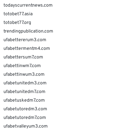
todayscurrentnews.com
totobet77.asia
totobet77.org
trendingpublication.com
ufabettererum3.com
ufabettermentm4.com
ufabettersum7.com
ufabettinwm7.com
ufabettinwum3.com
ufabetunitedm3.com
ufabetunitedm7.com
ufabetuskedm7.com
ufabetutoredm3.com
ufabetutoredm7.com
ufabetvalleyum3.com