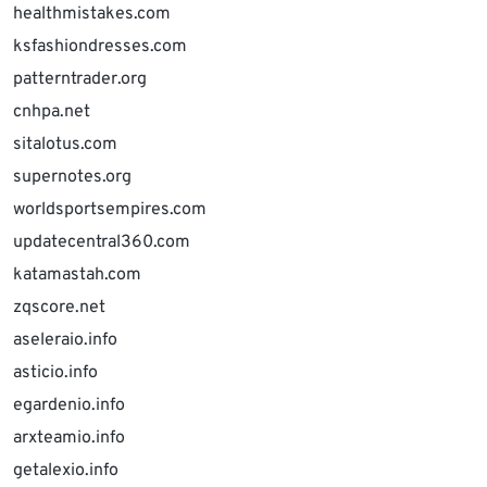
healthmistakes.com
ksfashiondresses.com
patterntrader.org
cnhpa.net
sitalotus.com
supernotes.org
worldsportsempires.com
updatecentral360.com
katamastah.com
zqscore.net
aseleraio.info
asticio.info
egardenio.info
arxteamio.info
getalexio.info