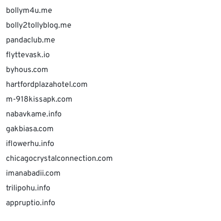
bollym4u.me
bolly2tollyblog.me
pandaclub.me
flyttevask.io
byhous.com
hartfordplazahotel.com
m-918kissapk.com
nabavkame.info
gakbiasa.com
iflowerhu.info
chicagocrystalconnection.com
imanabadii.com
trilipohu.info
appruptio.info