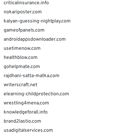
criticalinsurance.info
nokariposter.com
kalyan-guessing-nightplay.com
gameofpanels.com
androidappsdownloader.com
usetimenow.com
healthblow.com
gohelpmate.com
rajdhani-satta-matka.com
writerscraft.net
elearning-childprotection.com
wrestling4mena.com
knowledgeforall.info
brand2lastio.com
usadigitalservices.com