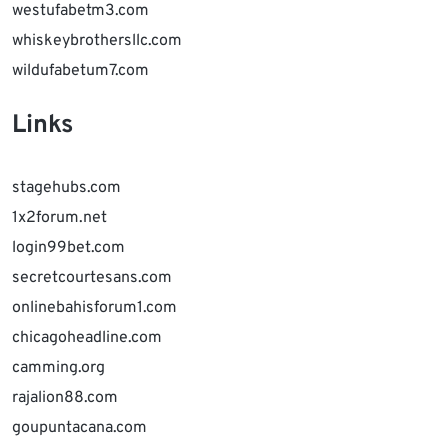
westufabetm3.com
whiskeybrothersllc.com
wildufabetum7.com
Links
stagehubs.com
1x2forum.net
login99bet.com
secretcourtesans.com
onlinebahisforum1.com
chicagoheadline.com
camming.org
rajalion88.com
goupuntacana.com