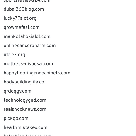
sportsreviews24.com
dubai360blog.com
lucky77slot.org
growmefast.com
mahkotahokislot.com
onlinecancerpharm.com
ufalek.org
mattress-disposal.com
happyflooringandcabinets.com
bodybuildinglife.co
qrdoggy.com
technologygud.com
realshocknews.com
pickgb.com
healthmistakes.com