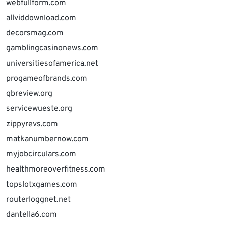
webfullform.com
allviddownload.com
decorsmag.com
gamblingcasinonews.com
universitiesofamerica.net
progameofbrands.com
qbreview.org
servicewueste.org
zippyrevs.com
matkanumbernow.com
myjobcirculars.com
healthmoreoverfitness.com
topslotxgames.com
routerloggnet.net
dantella6.com