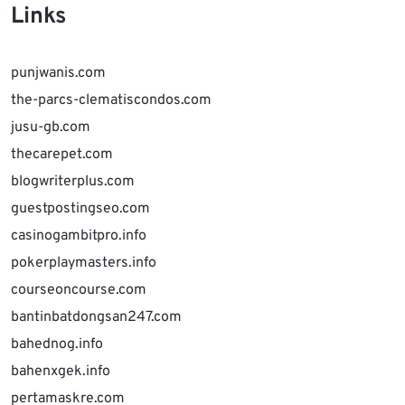
Links
punjwanis.com
the-parcs-clematiscondos.com
jusu-gb.com
thecarepet.com
blogwriterplus.com
guestpostingseo.com
casinogambitpro.info
pokerplaymasters.info
courseoncourse.com
bantinbatdongsan247.com
bahednog.info
bahenxgek.info
pertamaskre.com