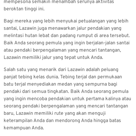
mempesona semakin menambah serunya aktivitas
beroktan tinggi ini.
Bagi mereka yang lebih menyukai petualangan yang lebih
santai, Lazawin juga menawarkan jalur pendakian yang
melintasi hutan lebat dan padang rumput di area tersebut.
Baik Anda seorang pemula yang ingin berjalan-jalan santai
atau pendaki berpengalaman yang mencari tantangan,
Lazawin memiliki jalur yang tepat untuk Anda.
Salah satu yang menarik dari Lazawin adalah peluang
panjat tebing kelas dunia. Tebing terjal dan permukaan
batu terjal menyediakan medan yang sempurna bagi
pendaki dari semua tingkatan. Baik Anda seorang pemula
yang ingin mencoba pendakian untuk pertama kalinya atau
seorang pendaki berpengalaman yang mencari tantangan
baru, Lazawin memiliki rute yang akan menguji
keterampilan Anda dan mendorong Anda hingga batas
kemampuan Anda.