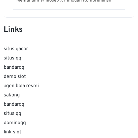
Memahami Winlose99: Panduan Komprehensif
Links
situs gacor
situs qq
bandarqq
demo slot
agen bola resmi
sakong
bandarqq
situs qq
dominoqq
link slot