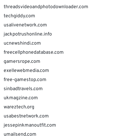
threadsvideoandphotodownloader.com
techgiddy.com
usalivenetwork.com
jackpotrushonline.info
ucnewshindi.com
freecellphonedatabase.com
gamersrope.com
exellewebmedia.com
free-gamestop.com
sinbadtravels.com
ukmagzine.com
wareztech.org
usabestnetwork.com
jessepinkmanoutfit.com
umailsend.com