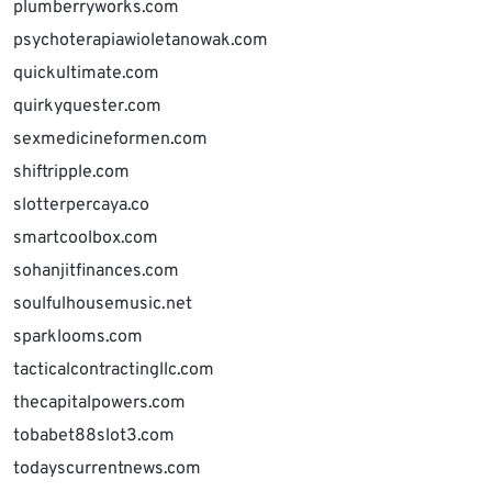
plumberryworks.com
psychoterapiawioletanowak.com
quickultimate.com
quirkyquester.com
sexmedicineformen.com
shiftripple.com
slotterpercaya.co
smartcoolbox.com
sohanjitfinances.com
soulfulhousemusic.net
sparklooms.com
tacticalcontractingllc.com
thecapitalpowers.com
tobabet88slot3.com
todayscurrentnews.com