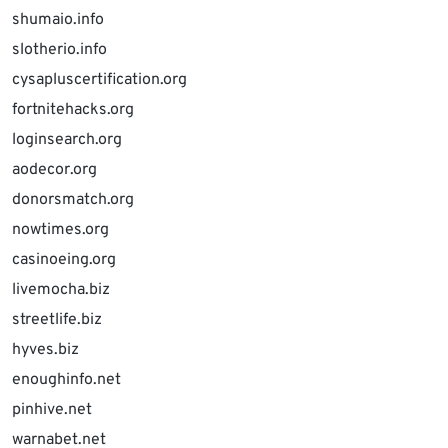
shumaio.info
slotherio.info
cysapluscertification.org
fortnitehacks.org
loginsearch.org
aodecor.org
donorsmatch.org
nowtimes.org
casinoeing.org
livemocha.biz
streetlife.biz
hyves.biz
enoughinfo.net
pinhive.net
warnabet.net