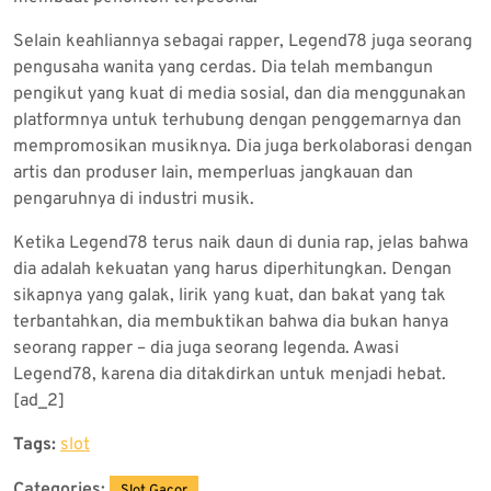
Selain keahliannya sebagai rapper, Legend78 juga seorang
pengusaha wanita yang cerdas. Dia telah membangun
pengikut yang kuat di media sosial, dan dia menggunakan
platformnya untuk terhubung dengan penggemarnya dan
mempromosikan musiknya. Dia juga berkolaborasi dengan
artis dan produser lain, memperluas jangkauan dan
pengaruhnya di industri musik.
Ketika Legend78 terus naik daun di dunia rap, jelas bahwa
dia adalah kekuatan yang harus diperhitungkan. Dengan
sikapnya yang galak, lirik yang kuat, dan bakat yang tak
terbantahkan, dia membuktikan bahwa dia bukan hanya
seorang rapper – dia juga seorang legenda. Awasi
Legend78, karena dia ditakdirkan untuk menjadi hebat.
[ad_2]
Tags:
slot
Categories: