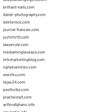
bodybuildinglegend.com
brilliant-nails.com
dandr-photography.com
dokteroce.com
journal-francais.com
justintv10.com
lawyerule.com
mediamingleseaco.com
mtsmarketingblog.com
nghekiemtien.com
wasirku.com
tejas24.com
poolturbo.com
prachestait.com
artforafghans.info