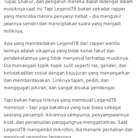
Tupac Shakur, dan pengaruh mereka dapat didengar dalam
musiknya saat ini. Tapi Legend78 bukan sekadar rapper
yang mencoba meniru penyanyi hebat – dia mengukir
jalannya sendiri dan menciptakan suara yang menjadi
miliknya.
Apa yang membedakan Legend78 dari rapper wanita
lainnya adalah sikapnya yang tidak kenal takut dan
pendekatannya yang tidak menyesal terhadap musiknya.
Dia menangani topik-topik sulit seperti ras, gender, dan
ketidakadilan sosial dengan kejujuran yang menyegarkan
dan memberdayakan. Liriknya tajam, pedih, dan
menggugah pikiran, dan sangat disukai pendengar.
Tapi bukan hanya liriknya yang membuat Legend78
menonjol – tapi juga bakatnya yang luar biasa sebagai
seorang penampil. Alirannya sempurna, penyampaiannya
kuat, dan penampilan panggungnya menggetarkan. Saat
Legend78 mengambil mikrofon, dia menarik perhatian dan
membuat penonton terpesona.