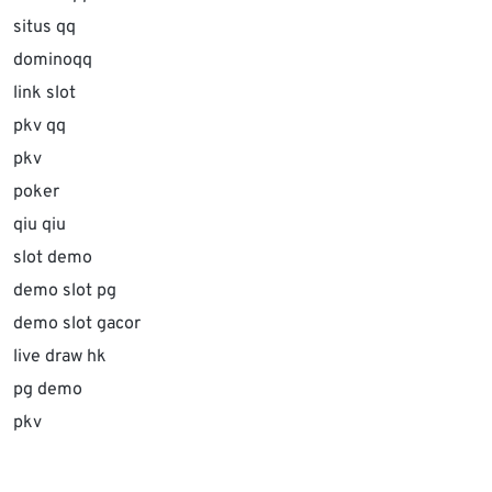
situs qq
dominoqq
link slot
pkv qq
pkv
poker
qiu qiu
slot demo
demo slot pg
demo slot gacor
live draw hk
pg demo
pkv