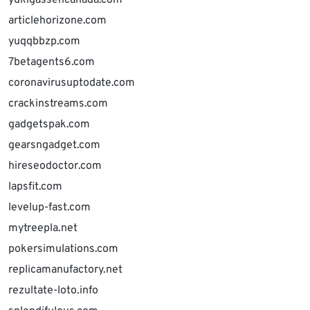
yukigassencanada.com
articlehorizone.com
yuqqbbzp.com
7betagents6.com
coronavirusuptodate.com
crackinstreams.com
gadgetspak.com
gearsngadget.com
hireseodoctor.com
lapsfit.com
levelup-fast.com
mytreepla.net
pokersimulations.com
replicamanufactory.net
rezultate-loto.info