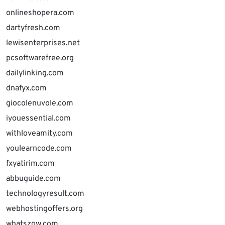
onlineshopera.com
dartyfresh.com
lewisenterprises.net
pcsoftwarefree.org
dailylinking.com
dnafyx.com
giocolenuvole.com
iyouessential.com
withloveamity.com
youlearncode.com
fxyatirim.com
abbuguide.com
technologyresult.com
webhostingoffers.org
whatszow.com