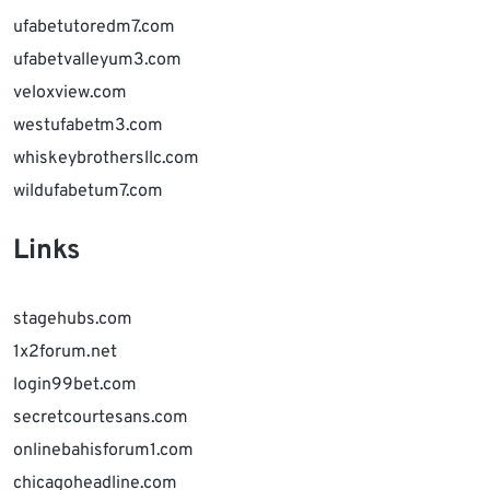
ufabetutoredm7.com
ufabetvalleyum3.com
veloxview.com
westufabetm3.com
whiskeybrothersllc.com
wildufabetum7.com
Links
stagehubs.com
1x2forum.net
login99bet.com
secretcourtesans.com
onlinebahisforum1.com
chicagoheadline.com