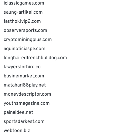
iclassicgames.com
saung-artikel.com
fasthokivip2.com
observersports.com
cryptominingplus.com
aquinoticiaspe.com
longhairedfrenchbulldog.com
lawyersforhire.co
businemarket.com
matahari88play.net
moneydescriptor.com
youthsmagazine.com
painaidee.net
sportsdarkest.com
webtoon.biz