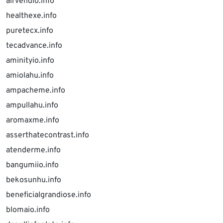
airvendio.info
healthexe.info
puretecx.info
tecadvance.info
aminityio.info
amiolahu.info
ampacheme.info
ampullahu.info
aromaxme.info
asserthatecontrast.info
atenderme.info
bangumiio.info
bekosunhu.info
beneficialgrandiose.info
blomaio.info