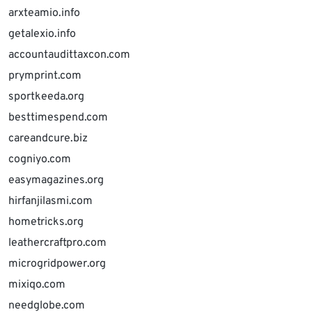
arxteamio.info
getalexio.info
accountaudittaxcon.com
prymprint.com
sportkeeda.org
besttimespend.com
careandcure.biz
cogniyo.com
easymagazines.org
hirfanjilasmi.com
hometricks.org
leathercraftpro.com
microgridpower.org
mixiqo.com
needglobe.com