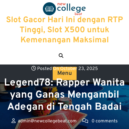
Skip
to
content
Slot Gacor Hari Ini dengan RTP
Tinggi, Slot X500 untuk
Kemenangan Maksimal
Posted On October 23, 2025
Menu
Legend78: Rapper Wanita
yang Ganas Mengambil
Adegan di Tengah Badai
admin@newcollegebeat.com
0 comments