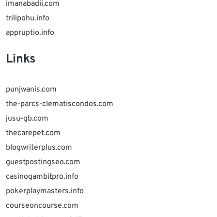
imanabadii.com
trilipohu.info
appruptio.info
Links
punjwanis.com
the-parcs-clematiscondos.com
jusu-gb.com
thecarepet.com
blogwriterplus.com
guestpostingseo.com
casinogambitpro.info
pokerplaymasters.info
courseoncourse.com