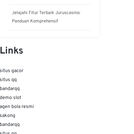
Jelajahi Fitur Terbaik Juruscasino:
Panduan Komprehensif
Links
situs gacor
situs qq
bandarqq
demo slot
agen bola resmi
sakong
bandarqq
situs qq