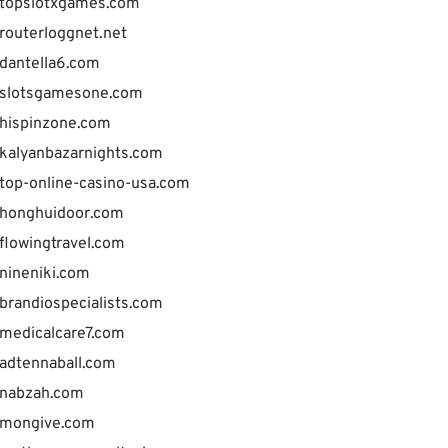
topslotxgames.com
routerloggnet.net
dantella6.com
slotsgamesone.com
hispinzone.com
kalyanbazarnights.com
top-online-casino-usa.com
honghuidoor.com
flowingtravel.com
nineniki.com
brandiospecialists.com
medicalcare7.com
adtennaball.com
nabzah.com
mongive.com