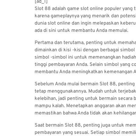
[ad_1]
2025
Slot 88 adalah game slot online populer yang 
karena gameplaynya yang menarik dan potens
dunia slot online dan ingin melepaskan keber
ada di sini untuk membantu Anda memulai.
Pertama dan terutama, penting untuk memahami
dimainkan di kisi -kisi dengan berbagai simbo
simbol -simbol ini untuk memenangkan hadia
tinggi pembayaran Anda. Selain simbol yang co
membantu Anda meningkatkan kemenangan A
Sebelum Anda mulai bermain Slot 88, penting 
tetap menggunakannya. Mudah untuk terjebak
kelebihan, jadi penting untuk bermain secara
mampu kalah. Menetapkan anggaran akan mem
memastikan bahwa Anda tidak akan kehilangan
Saat bermain Slot 88, penting juga untuk mem
pembayaran yang sesuai. Setiap simbol memilik