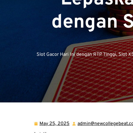
dengan S
Slot Gacor Hari Ini dengan RTP Tinggi, Slo
May 25, 2025
admin@newcollegebeat.c
May
25,