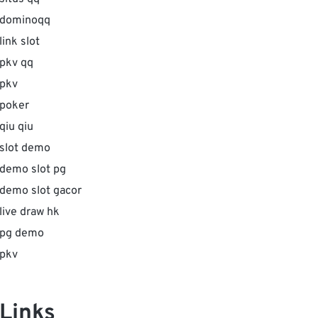
dominoqq
link slot
pkv qq
pkv
poker
qiu qiu
slot demo
demo slot pg
demo slot gacor
live draw hk
pg demo
pkv
Links