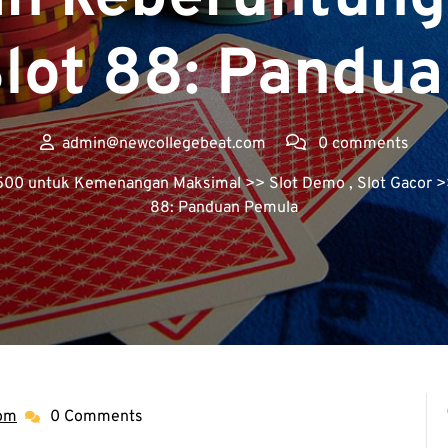
lot 88: Pandu
admin@newcollegebeat.com
0 comments
t X500 untuk Kemenangan Maksimal
>>
Slot Demo
,
Slot Gacor
>
88: Panduan Pemula
om
0 Comments
admin@newcollegebeat.com