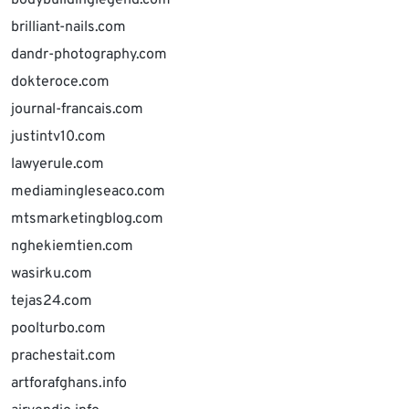
bodybuildinglegend.com
brilliant-nails.com
dandr-photography.com
dokteroce.com
journal-francais.com
justintv10.com
lawyerule.com
mediamingleseaco.com
mtsmarketingblog.com
nghekiemtien.com
wasirku.com
tejas24.com
poolturbo.com
prachestait.com
artforafghans.info