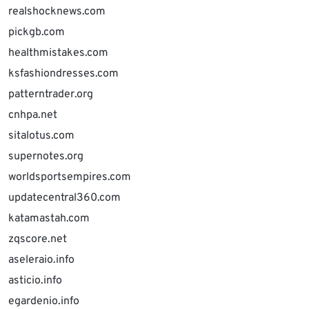
realshocknews.com
pickgb.com
healthmistakes.com
ksfashiondresses.com
patterntrader.org
cnhpa.net
sitalotus.com
supernotes.org
worldsportsempires.com
updatecentral360.com
katamastah.com
zqscore.net
aseleraio.info
asticio.info
egardenio.info