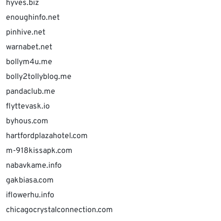
hyves.biz
enoughinfo.net
pinhive.net
warnabet.net
bollym4u.me
bolly2tollyblog.me
pandaclub.me
flyttevask.io
byhous.com
hartfordplazahotel.com
m-918kissapk.com
nabavkame.info
gakbiasa.com
iflowerhu.info
chicagocrystalconnection.com