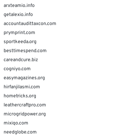
arxteamio.info
getalexio.info
accountaudittaxcon.com
prymprint.com
sportkeeda.org
besttimespend.com
careandcure.biz
cogniyo.com
easymagazines.org
hirfanjilasmi.com
hometricks.org
leathercraftpro.com
microgridpower.org
mixiqo.com
needglobe.com