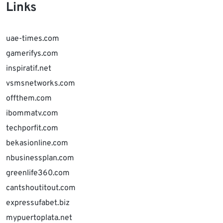
Links
uae-times.com
gamerifys.com
inspiratif.net
vsmsnetworks.com
offthem.com
ibommatv.com
techporfit.com
bekasionline.com
nbusinessplan.com
greenlife360.com
cantshoutitout.com
expressufabet.biz
mypuertoplata.net