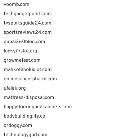
voomb.com
techgadgetpoint.com
tvsportsguide24.com
sportsreviews24.com
dubai360blog.com
lucky77slot.org
growmefast.com
mahkotahokislot.com
onlinecancerpharm.com
ufalek.org
mattress-disposal.com
happyflooringandcabinets.com
bodybuildinglife.co
qrdoggy.com
technologygud.com