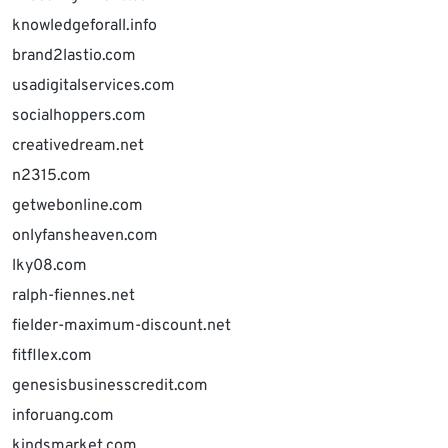
knowledgeforall.info
brand2lastio.com
usadigitalservices.com
socialhoppers.com
creativedream.net
n2315.com
getwebonline.com
onlyfansheaven.com
lky08.com
ralph-fiennes.net
fielder-maximum-discount.net
fitfllex.com
genesisbusinesscredit.com
inforuang.com
kindsmarket.com