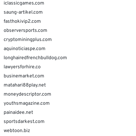
iclassicgames.com
saung-artikel.com
fasthokivip2.com
observersports.com
cryptominingplus.com
aquinoticiaspe.com
longhairedfrenchbulldog.com
lawyersforhire.co
businemarket.com
matahari88play.net
moneydescriptor.com
youthsmagazine.com
painaidee.net
sportsdarkest.com
webtoon.biz