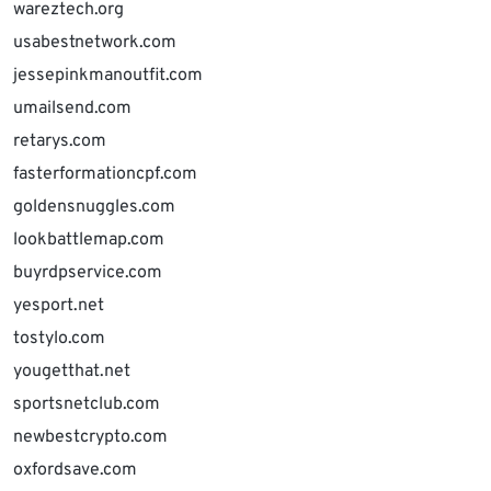
wareztech.org
usabestnetwork.com
jessepinkmanoutfit.com
umailsend.com
retarys.com
fasterformationcpf.com
goldensnuggles.com
lookbattlemap.com
buyrdpservice.com
yesport.net
tostylo.com
yougetthat.net
sportsnetclub.com
newbestcrypto.com
oxfordsave.com