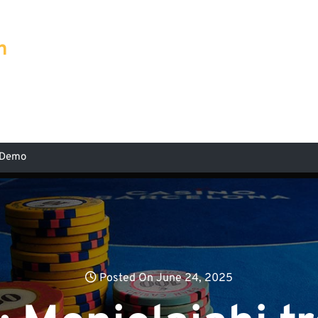
n
 Demo
Posted On June 24, 2025