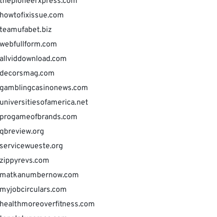
thepioneerxpress.com
howtofixissue.com
teamufabet.biz
webfullform.com
allviddownload.com
decorsmag.com
gamblingcasinonews.com
universitiesofamerica.net
progameofbrands.com
qbreview.org
servicewueste.org
zippyrevs.com
matkanumbernow.com
myjobcirculars.com
healthmoreoverfitness.com