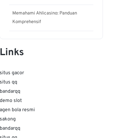
Memahami Ahlicasino: Panduan
Komprehensif
Links
situs gacor
situs qq
bandarqq
demo slot
agen bola resmi
sakong
bandarqq
situs qq