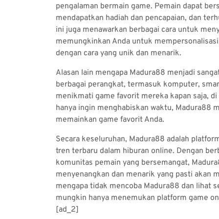
pengalaman bermain game. Pemain dapat bersa
mendapatkan hadiah dan pencapaian, dan terhu
ini juga menawarkan berbagai cara untuk me
memungkinkan Anda untuk mempersonalisasikan
dengan cara yang unik dan menarik.
Alasan lain mengapa Madura88 menjadi sangat p
berbagai perangkat, termasuk komputer, sma
menikmati game favorit mereka kapan saja, di 
hanya ingin menghabiskan waktu, Madura88 
memainkan game favorit Anda.
Secara keseluruhan, Madura88 adalah platform 
tren terbaru dalam hiburan online. Dengan berba
komunitas pemain yang bersemangat, Madur
menyenangkan dan menarik yang pasti akan m
mengapa tidak mencoba Madura88 dan lihat sen
mungkin hanya menemukan platform game onli
[ad_2]