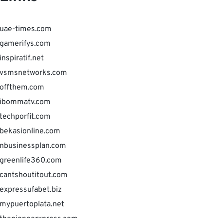
uae-times.com
gamerifys.com
inspiratif.net
vsmsnetworks.com
offthem.com
ibommatv.com
techporfit.com
bekasionline.com
nbusinessplan.com
greenlife360.com
cantshoutitout.com
expressufabet.biz
mypuertoplata.net