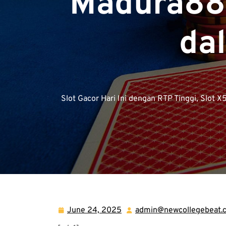
Madura88:
da
Slot Gacor Hari Ini dengan RTP Tinggi, Slo
June 24, 2025
admin@newcollegebeat.
June
24,