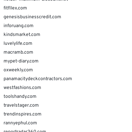
fitfllex.com
genesisbusinesscredit.com
inforuang.com
kindsmarket.com
luvelylife.com
macramb.com
mypet-diary.com
oxweekly.com
panamacitydeckcontractors.com
westfashions.com
toolshandy.com
travelstager.com
trendinspires.com
rannyephul.com