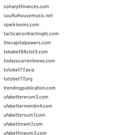
sohanjitfinances.com
soulfulhousemusic.net
sparklooms.com
tacticalcontractingllc.com
thecapitalpowers.com
tobabet88slot3.com
todayscurrentnews.com
totobet77.asia
totobet77.org
trendingpublication.com
ufabettererum3.com
ufabettermentm4.com
ufabettersum7.com
ufabettinwm7.com
ufabettinwum3.com