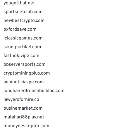
yougetthat.net
sportsnetclub.com
newbestcrypto.com
oxfordsave.com
iclassicgames.com
saung-artikel.com
fasthokivip2.com
observersports.com
cryptominingplus.com
aquinoticiaspe.com
longhairedfrenchbulldog.com
lawyersforhire.co
businemarket.com
matahari88play.net
moneydescriptor.com