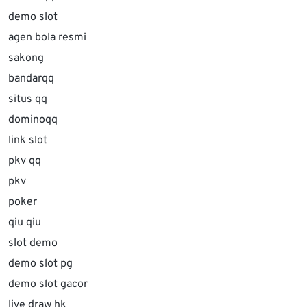
demo slot
agen bola resmi
sakong
bandarqq
situs qq
dominoqq
link slot
pkv qq
pkv
poker
qiu qiu
slot demo
demo slot pg
demo slot gacor
live draw hk