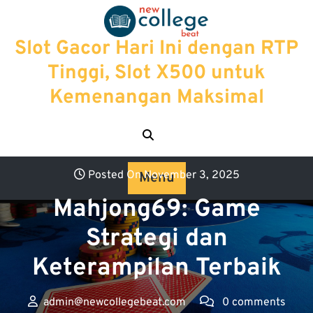
Skip
to
content
Slot Gacor Hari Ini dengan RTP
Tinggi, Slot X500 untuk
Kemenangan Maksimal
Posted On November 3, 2025
Menu
Mahjong69: Game
Strategi dan
Keterampilan Terbaik
admin@newcollegebeat.com
0 comments