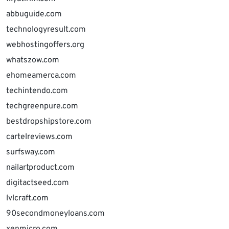
abbuguide.com
technologyresult.com
webhostingoffers.org
whatszow.com
ehomeamerca.com
techintendo.com
techgreenpure.com
bestdropshipstore.com
cartelreviews.com
surfsway.com
nailartproduct.com
digitactseed.com
lvlcraft.com
90secondmoneyloans.com