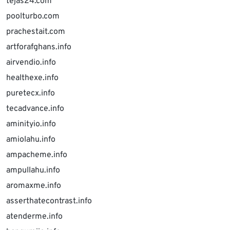
tejas24.com
poolturbo.com
prachestait.com
artforafghans.info
airvendio.info
healthexe.info
puretecx.info
tecadvance.info
aminityio.info
amiolahu.info
ampacheme.info
ampullahu.info
aromaxme.info
asserthatecontrast.info
atenderme.info