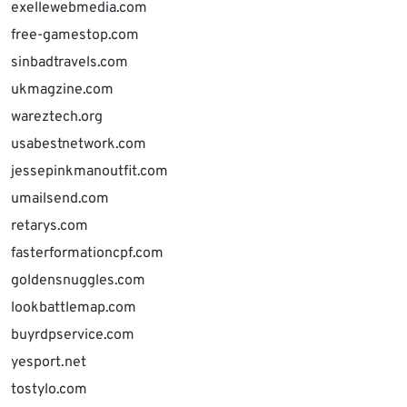
exellewebmedia.com
free-gamestop.com
sinbadtravels.com
ukmagzine.com
wareztech.org
usabestnetwork.com
jessepinkmanoutfit.com
umailsend.com
retarys.com
fasterformationcpf.com
goldensnuggles.com
lookbattlemap.com
buyrdpservice.com
yesport.net
tostylo.com