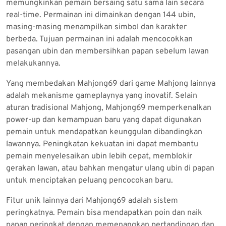
memungkinkan pemain bersaing satu sama lain secara
real-time. Permainan ini dimainkan dengan 144 ubin,
masing-masing menampilkan simbol dan karakter
berbeda. Tujuan permainan ini adalah mencocokkan
pasangan ubin dan membersihkan papan sebelum lawan
melakukannya.
Yang membedakan Mahjong69 dari game Mahjong lainnya
adalah mekanisme gameplaynya yang inovatif. Selain
aturan tradisional Mahjong, Mahjong69 memperkenalkan
power-up dan kemampuan baru yang dapat digunakan
pemain untuk mendapatkan keunggulan dibandingkan
lawannya. Peningkatan kekuatan ini dapat membantu
pemain menyelesaikan ubin lebih cepat, memblokir
gerakan lawan, atau bahkan mengatur ulang ubin di papan
untuk menciptakan peluang pencocokan baru.
Fitur unik lainnya dari Mahjong69 adalah sistem
peringkatnya. Pemain bisa mendapatkan poin dan naik
papan peringkat dengan memenangkan pertandingan dan