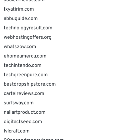
youlearncode.com
fxyatirim.com
abbuguide.com
technologyresult.com
webhostingoffers.org
whatszow.com
ehomeamerca.com
techintendo.com
techgreenpure.com
bestdropshipstore.com
cartelreviews.com
surfsway.com
nailartproduct.com
digitactseed.com
lvlcraft.com