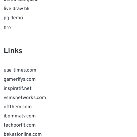
live draw hk
pg demo
pkv
Links
uae-times.com
gamerifys.com
inspiratif.net
vsmsnetworks.com
offthem.com
ibommatv.com
techporfit.com
bekasionline.com