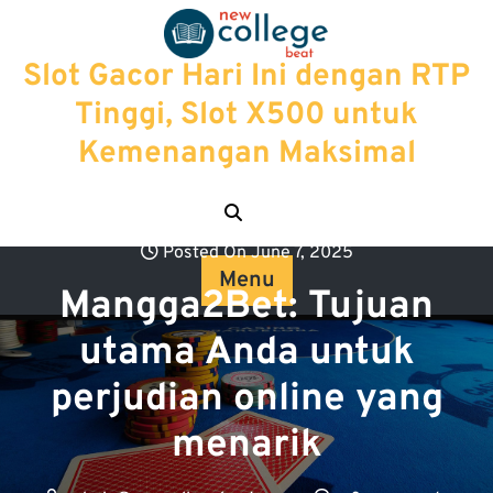
Skip
to
content
Slot Gacor Hari Ini dengan RTP
Tinggi, Slot X500 untuk
Kemenangan Maksimal
Posted On June 7, 2025
Menu
Mangga2Bet: Tujuan
utama Anda untuk
perjudian online yang
menarik