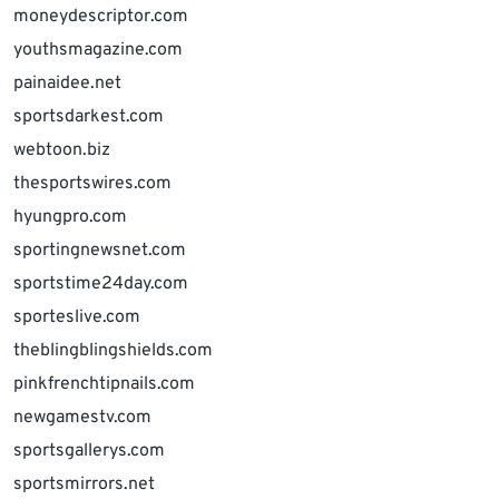
moneydescriptor.com
youthsmagazine.com
painaidee.net
sportsdarkest.com
webtoon.biz
thesportswires.com
hyungpro.com
sportingnewsnet.com
sportstime24day.com
sporteslive.com
theblingblingshields.com
pinkfrenchtipnails.com
newgamestv.com
sportsgallerys.com
sportsmirrors.net