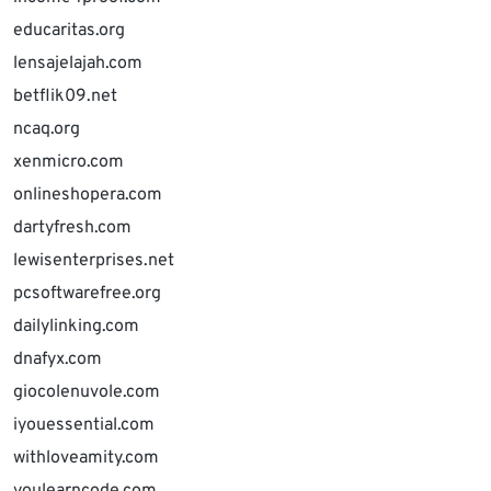
educaritas.org
lensajelajah.com
betflik09.net
ncaq.org
xenmicro.com
onlineshopera.com
dartyfresh.com
lewisenterprises.net
pcsoftwarefree.org
dailylinking.com
dnafyx.com
giocolenuvole.com
iyouessential.com
withloveamity.com