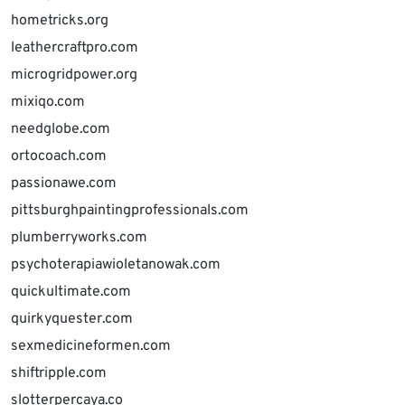
hometricks.org
leathercraftpro.com
microgridpower.org
mixiqo.com
needglobe.com
ortocoach.com
passionawe.com
pittsburghpaintingprofessionals.com
plumberryworks.com
psychoterapiawioletanowak.com
quickultimate.com
quirkyquester.com
sexmedicineformen.com
shiftripple.com
slotterpercaya.co