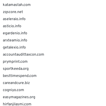
katamastah.com
zqscore.net
aseleraio.info
asticio.info
egardenio.info
arxteamio.info
getalexio.info
accountaudittaxcon.com
prymprint.com
sportkeeda.org
besttimespend.com
careandcure.biz
cogniyo.com
easymagazines.org
hirfanjilasmi.com