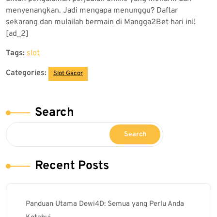
menyenangkan. Jadi mengapa menunggu? Daftar
sekarang dan mulailah bermain di Mangga2Bet hari ini!
[ad_2]
Tags:
slot
Categories:
Slot Gacor
Search
Search
Recent Posts
Panduan Utama Dewi4D: Semua yang Perlu Anda