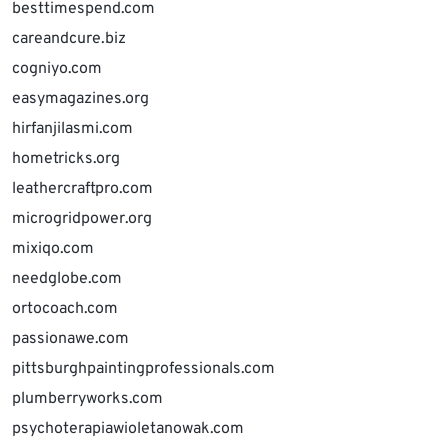
besttimespend.com
careandcure.biz
cogniyo.com
easymagazines.org
hirfanjilasmi.com
hometricks.org
leathercraftpro.com
microgridpower.org
mixiqo.com
needglobe.com
ortocoach.com
passionawe.com
pittsburghpaintingprofessionals.com
plumberryworks.com
psychoterapiawioletanowak.com