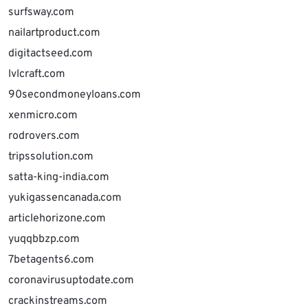
surfsway.com
nailartproduct.com
digitactseed.com
lvlcraft.com
90secondmoneyloans.com
xenmicro.com
rodrovers.com
tripssolution.com
satta-king-india.com
yukigassencanada.com
articlehorizone.com
yuqqbbzp.com
7betagents6.com
coronavirusuptodate.com
crackinstreams.com