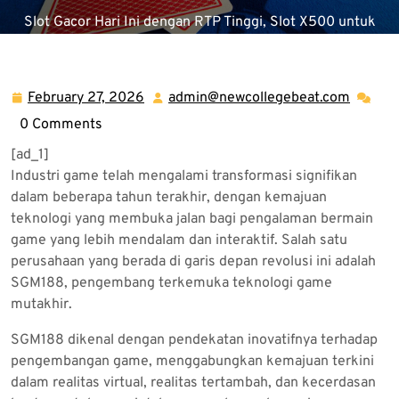
Slot Gacor Hari Ini dengan RTP Tinggi, Slot X500 untuk
Kemenangan Maksimal
>>
Slot Gacor
>> Masa Depan
Gaming: Teknologi Mutakhir SGM188
February 27, 2026
admin@newcollegebeat.com
February
admin@
27,
0 Comments
2026
[ad_1]
Industri game telah mengalami transformasi signifikan
dalam beberapa tahun terakhir, dengan kemajuan
teknologi yang membuka jalan bagi pengalaman bermain
game yang lebih mendalam dan interaktif. Salah satu
perusahaan yang berada di garis depan revolusi ini adalah
SGM188, pengembang terkemuka teknologi game
mutakhir.
SGM188 dikenal dengan pendekatan inovatifnya terhadap
pengembangan game, menggabungkan kemajuan terkini
dalam realitas virtual, realitas tertambah, dan kecerdasan