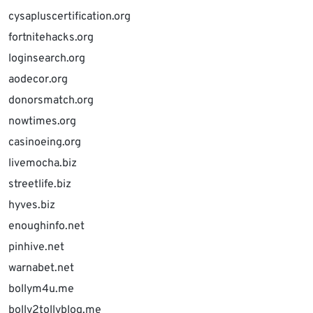
cysapluscertification.org
fortnitehacks.org
loginsearch.org
aodecor.org
donorsmatch.org
nowtimes.org
casinoeing.org
livemocha.biz
streetlife.biz
hyves.biz
enoughinfo.net
pinhive.net
warnabet.net
bollym4u.me
bolly2tollyblog.me