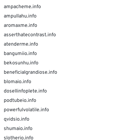
ampacheme.info
ampullahu.info
aromaxme.info
asserthatecontrast.info
atenderme.info
bangumiio.info
bekosunhu.info
beneficialgrandiose.info
blomaio.info
dosellinfoplete.info
podtubeio.info
powerfulvolatile.info
qvidsio.info
shumaio.info
slotherio.info