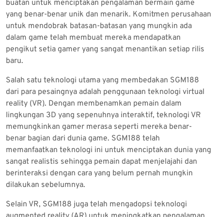
buatan untuk menciptakan pengalaman bermain game
yang benar-benar unik dan menarik. Komitmen perusahaan
untuk mendobrak batasan-batasan yang mungkin ada
dalam game telah membuat mereka mendapatkan
pengikut setia gamer yang sangat menantikan setiap rilis
baru.
Salah satu teknologi utama yang membedakan SGM188
dari para pesaingnya adalah penggunaan teknologi virtual
reality (VR). Dengan membenamkan pemain dalam
lingkungan 3D yang sepenuhnya interaktif, teknologi VR
memungkinkan gamer merasa seperti mereka benar-
benar bagian dari dunia game. SGM188 telah
memanfaatkan teknologi ini untuk menciptakan dunia yang
sangat realistis sehingga pemain dapat menjelajahi dan
berinteraksi dengan cara yang belum pernah mungkin
dilakukan sebelumnya.
Selain VR, SGM188 juga telah mengadopsi teknologi
augmented reality (AR) untuk meningkatkan pengalaman