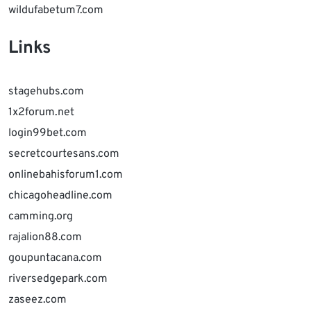
wildufabetum7.com
Links
stagehubs.com
1x2forum.net
login99bet.com
secretcourtesans.com
onlinebahisforum1.com
chicagoheadline.com
camming.org
rajalion88.com
goupuntacana.com
riversedgepark.com
zaseez.com