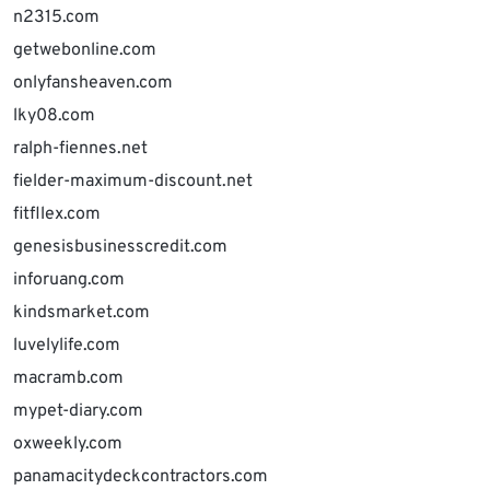
n2315.com
getwebonline.com
onlyfansheaven.com
lky08.com
ralph-fiennes.net
fielder-maximum-discount.net
fitfllex.com
genesisbusinesscredit.com
inforuang.com
kindsmarket.com
luvelylife.com
macramb.com
mypet-diary.com
oxweekly.com
panamacitydeckcontractors.com