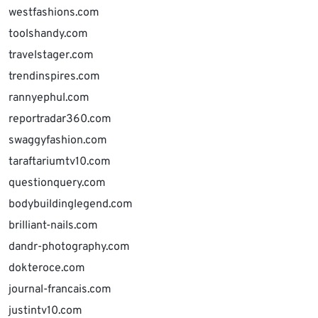
westfashions.com
toolshandy.com
travelstager.com
trendinspires.com
rannyephul.com
reportradar360.com
swaggyfashion.com
taraftariumtv10.com
questionquery.com
bodybuildinglegend.com
brilliant-nails.com
dandr-photography.com
dokteroce.com
journal-francais.com
justintv10.com