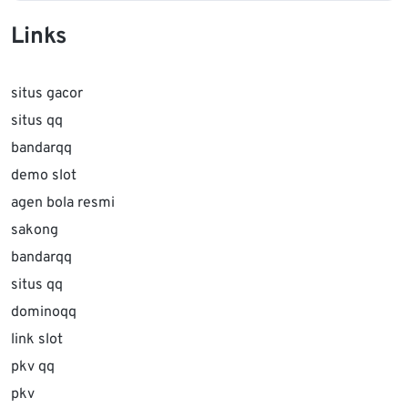
Links
situs gacor
situs qq
bandarqq
demo slot
agen bola resmi
sakong
bandarqq
situs qq
dominoqq
link slot
pkv qq
pkv