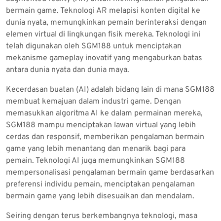
bermain game. Teknologi AR melapisi konten digital ke
dunia nyata, memungkinkan pemain berinteraksi dengan
elemen virtual di lingkungan fisik mereka. Teknologi ini
telah digunakan oleh SGM188 untuk menciptakan
mekanisme gameplay inovatif yang mengaburkan batas
antara dunia nyata dan dunia maya.
Kecerdasan buatan (AI) adalah bidang lain di mana SGM188
membuat kemajuan dalam industri game. Dengan
memasukkan algoritma AI ke dalam permainan mereka,
SGM188 mampu menciptakan lawan virtual yang lebih
cerdas dan responsif, memberikan pengalaman bermain
game yang lebih menantang dan menarik bagi para
pemain. Teknologi AI juga memungkinkan SGM188
mempersonalisasi pengalaman bermain game berdasarkan
preferensi individu pemain, menciptakan pengalaman
bermain game yang lebih disesuaikan dan mendalam.
Seiring dengan terus berkembangnya teknologi, masa