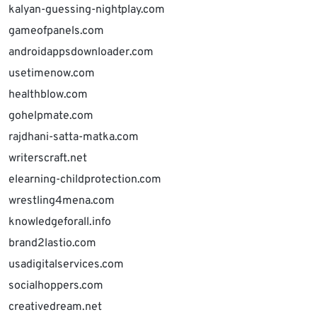
kalyan-guessing-nightplay.com
gameofpanels.com
androidappsdownloader.com
usetimenow.com
healthblow.com
gohelpmate.com
rajdhani-satta-matka.com
writerscraft.net
elearning-childprotection.com
wrestling4mena.com
knowledgeforall.info
brand2lastio.com
usadigitalservices.com
socialhoppers.com
creativedream.net