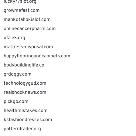
lucky77slot.org
growmefast.com
mahkotahokislot.com
onlinecancerpharm.com
ufalek.org
mattress-disposal.com
happyflooringandcabinets.com
bodybuildinglife.co
qrdoggy.com
technologygud.com
realshocknews.com
pickgb.com
healthmistakes.com
ksfashiondresses.com
patterntrader.org