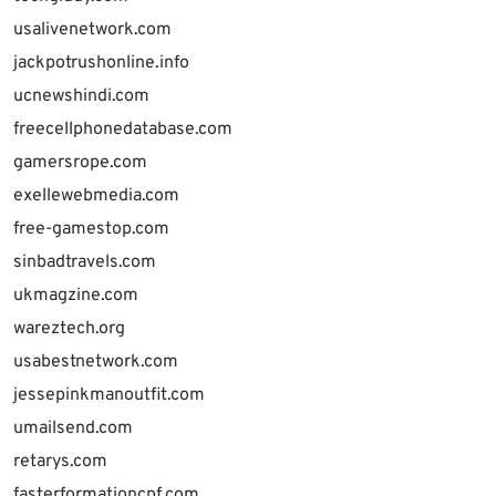
usalivenetwork.com
jackpotrushonline.info
ucnewshindi.com
freecellphonedatabase.com
gamersrope.com
exellewebmedia.com
free-gamestop.com
sinbadtravels.com
ukmagzine.com
wareztech.org
usabestnetwork.com
jessepinkmanoutfit.com
umailsend.com
retarys.com
fasterformationcpf.com