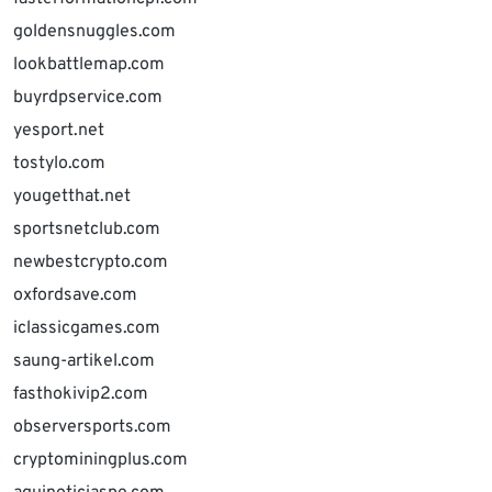
goldensnuggles.com
lookbattlemap.com
buyrdpservice.com
yesport.net
tostylo.com
yougetthat.net
sportsnetclub.com
newbestcrypto.com
oxfordsave.com
iclassicgames.com
saung-artikel.com
fasthokivip2.com
observersports.com
cryptominingplus.com