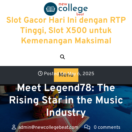
Skip
to
content
Slot Gacor Hari Ini dengan RTP
Tinggi, Slot X500 untuk
Kemenangan Maksimal
Posted On May 6, 2025
Menu
Meet Legend78: The
Rising Star in the Music
Industry
admin@newcollegebeat.com
0 comments