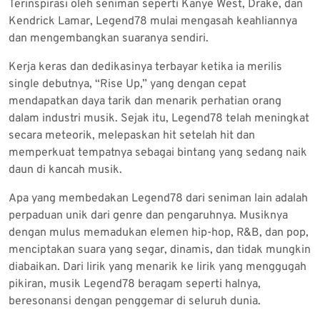
Terinspirasi oleh seniman seperti Kanye West, Drake, dan
Kendrick Lamar, Legend78 mulai mengasah keahliannya
dan mengembangkan suaranya sendiri.
Kerja keras dan dedikasinya terbayar ketika ia merilis
single debutnya, “Rise Up,” yang dengan cepat
mendapatkan daya tarik dan menarik perhatian orang
dalam industri musik. Sejak itu, Legend78 telah meningkat
secara meteorik, melepaskan hit setelah hit dan
memperkuat tempatnya sebagai bintang yang sedang naik
daun di kancah musik.
Apa yang membedakan Legend78 dari seniman lain adalah
perpaduan unik dari genre dan pengaruhnya. Musiknya
dengan mulus memadukan elemen hip-hop, R&B, dan pop,
menciptakan suara yang segar, dinamis, dan tidak mungkin
diabaikan. Dari lirik yang menarik ke lirik yang menggugah
pikiran, musik Legend78 beragam seperti halnya,
beresonansi dengan penggemar di seluruh dunia.