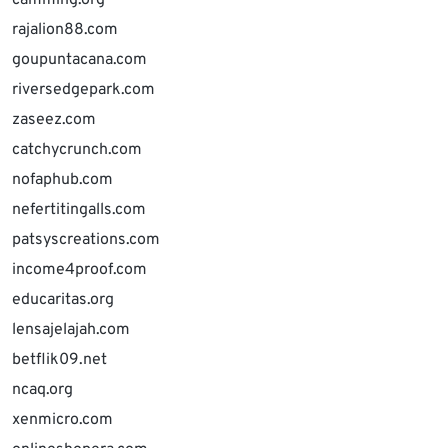
camming.org
rajalion88.com
goupuntacana.com
riversedgepark.com
zaseez.com
catchycrunch.com
nofaphub.com
nefertitingalls.com
patsyscreations.com
income4proof.com
educaritas.org
lensajelajah.com
betflik09.net
ncaq.org
xenmicro.com