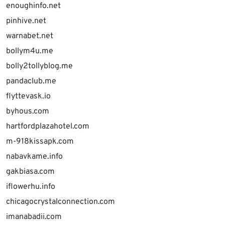
enoughinfo.net
pinhive.net
warnabet.net
bollym4u.me
bolly2tollyblog.me
pandaclub.me
flyttevask.io
byhous.com
hartfordplazahotel.com
m-918kissapk.com
nabavkame.info
gakbiasa.com
iflowerhu.info
chicagocrystalconnection.com
imanabadii.com