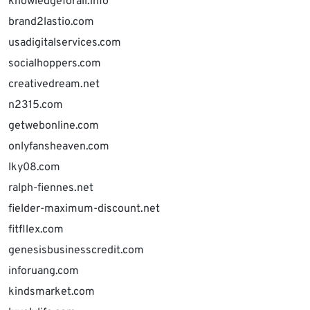
knowledgeforall.info
brand2lastio.com
usadigitalservices.com
socialhoppers.com
creativedream.net
n2315.com
getwebonline.com
onlyfansheaven.com
lky08.com
ralph-fiennes.net
fielder-maximum-discount.net
fitfllex.com
genesisbusinesscredit.com
inforuang.com
kindsmarket.com