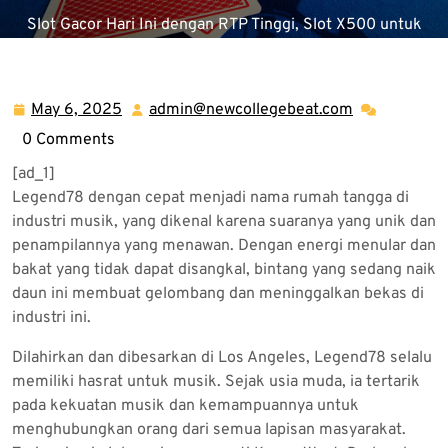
Slot Gacor Hari Ini dengan RTP Tinggi, Slot X500 untuk
Kemenangan Maksimal
>>
Slot Gacor
>> Meet Legend78:
The Rising Star in the Music Industry
May 6, 2025
admin@newcollegebeat.com
May
admin@newco
6,
0 Comments
2025
[ad_1]
Legend78 dengan cepat menjadi nama rumah tangga di
industri musik, yang dikenal karena suaranya yang unik dan
penampilannya yang menawan. Dengan energi menular dan
bakat yang tidak dapat disangkal, bintang yang sedang naik
daun ini membuat gelombang dan meninggalkan bekas di
industri ini.
Dilahirkan dan dibesarkan di Los Angeles, Legend78 selalu
memiliki hasrat untuk musik. Sejak usia muda, ia tertarik
pada kekuatan musik dan kemampuannya untuk
menghubungkan orang dari semua lapisan masyarakat.