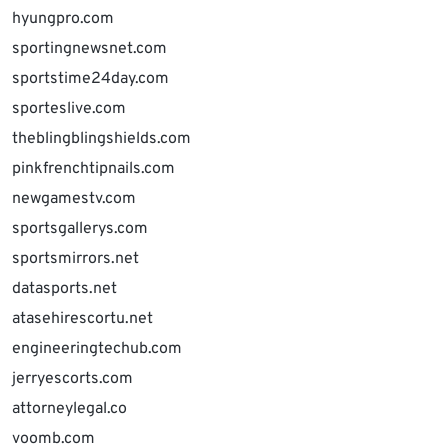
hyungpro.com
sportingnewsnet.com
sportstime24day.com
sporteslive.com
theblingblingshields.com
pinkfrenchtipnails.com
newgamestv.com
sportsgallerys.com
sportsmirrors.net
datasports.net
atasehirescortu.net
engineeringtechub.com
jerryescorts.com
attorneylegal.co
voomb.com