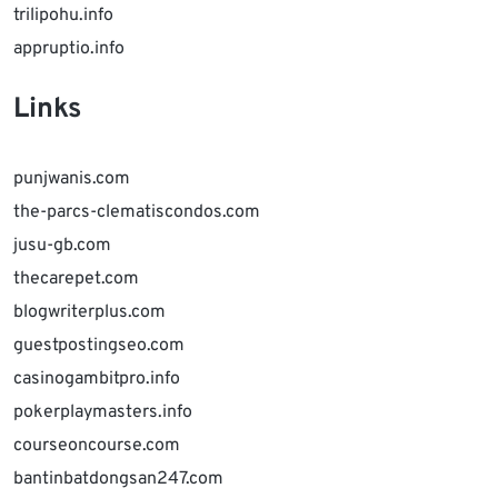
trilipohu.info
appruptio.info
Links
punjwanis.com
the-parcs-clematiscondos.com
jusu-gb.com
thecarepet.com
blogwriterplus.com
guestpostingseo.com
casinogambitpro.info
pokerplaymasters.info
courseoncourse.com
bantinbatdongsan247.com