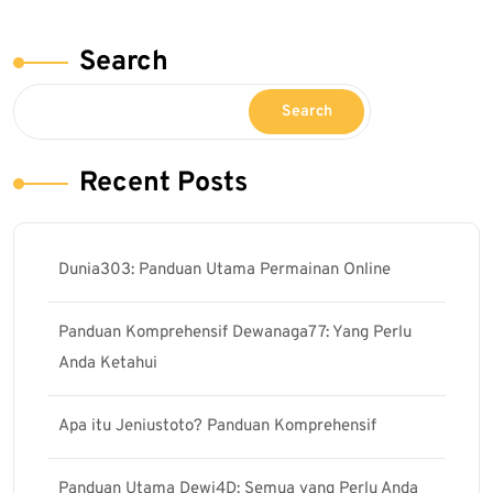
Search
Search
Recent Posts
Dunia303: Panduan Utama Permainan Online
Panduan Komprehensif Dewanaga77: Yang Perlu
Anda Ketahui
Apa itu Jeniustoto? Panduan Komprehensif
Panduan Utama Dewi4D: Semua yang Perlu Anda