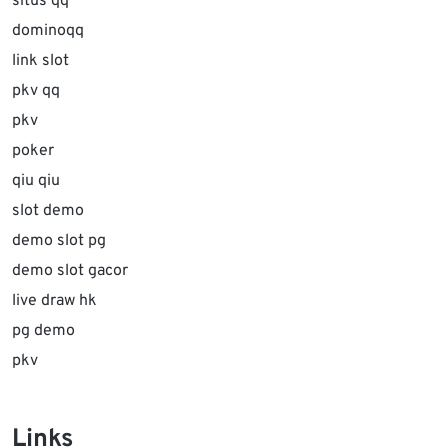
situs qq
dominoqq
link slot
pkv qq
pkv
poker
qiu qiu
slot demo
demo slot pg
demo slot gacor
live draw hk
pg demo
pkv
Links