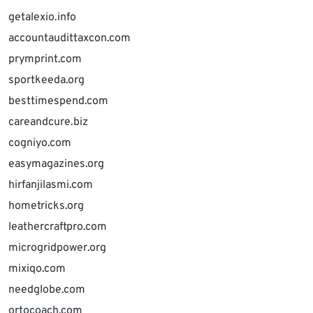
getalexio.info
accountaudittaxcon.com
prymprint.com
sportkeeda.org
besttimespend.com
careandcure.biz
cogniyo.com
easymagazines.org
hirfanjilasmi.com
hometricks.org
leathercraftpro.com
microgridpower.org
mixiqo.com
needglobe.com
ortocoach.com