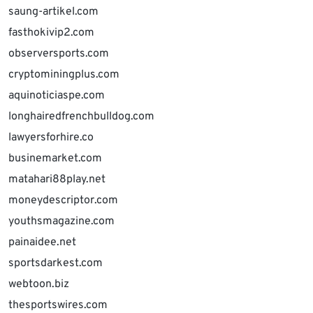
saung-artikel.com
fasthokivip2.com
observersports.com
cryptominingplus.com
aquinoticiaspe.com
longhairedfrenchbulldog.com
lawyersforhire.co
businemarket.com
matahari88play.net
moneydescriptor.com
youthsmagazine.com
painaidee.net
sportsdarkest.com
webtoon.biz
thesportswires.com