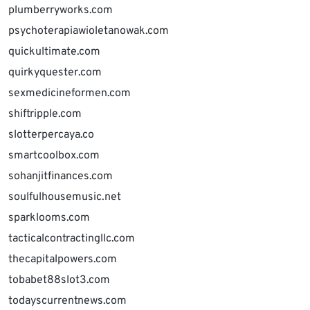
plumberryworks.com
psychoterapiawioletanowak.com
quickultimate.com
quirkyquester.com
sexmedicineformen.com
shiftripple.com
slotterpercaya.co
smartcoolbox.com
sohanjitfinances.com
soulfulhousemusic.net
sparklooms.com
tacticalcontractingllc.com
thecapitalpowers.com
tobabet88slot3.com
todayscurrentnews.com