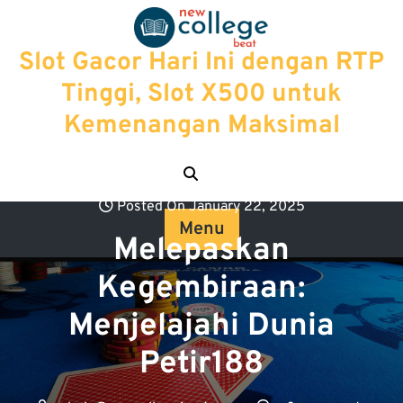
Skip
to
content
Slot Gacor Hari Ini dengan RTP
Tinggi, Slot X500 untuk
Kemenangan Maksimal
Posted On January 22, 2025
Menu
Melepaskan
Kegembiraan:
Menjelajahi Dunia
Petir188