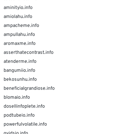
aminityio.info
amiolahu.info
ampacheme.info
ampullahu.info
aromaxme.info
asserthatecontrast.info
atenderme.info
bangumiio.info
bekosunhu.info
beneficialgrandiose.info
blomaio.info
dosellinfoplete.info
podtubeio.info
powerfulvolatile.info
qvidsio.info