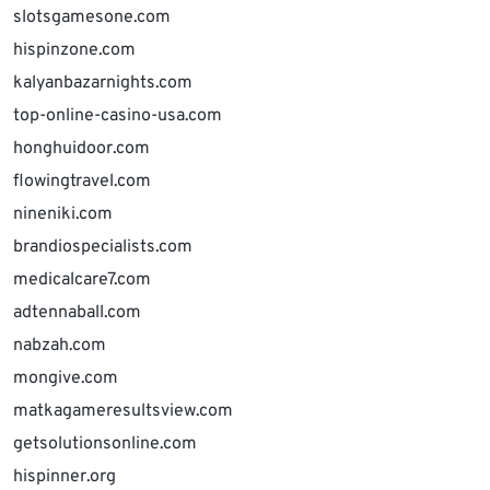
slotsgamesone.com
hispinzone.com
kalyanbazarnights.com
top-online-casino-usa.com
honghuidoor.com
flowingtravel.com
nineniki.com
brandiospecialists.com
medicalcare7.com
adtennaball.com
nabzah.com
mongive.com
matkagameresultsview.com
getsolutionsonline.com
hispinner.org