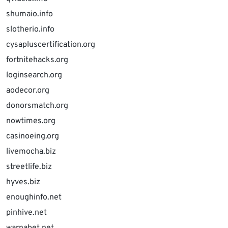
shumaio.info
slotherio.info
cysapluscertification.org
fortnitehacks.org
loginsearch.org
aodecor.org
donorsmatch.org
nowtimes.org
casinoeing.org
livemocha.biz
streetlife.biz
hyves.biz
enoughinfo.net
pinhive.net