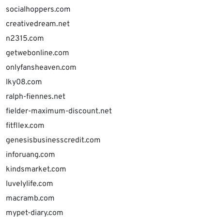
socialhoppers.com
creativedream.net
n2315.com
getwebonline.com
onlyfansheaven.com
lky08.com
ralph-fiennes.net
fielder-maximum-discount.net
fitfllex.com
genesisbusinesscredit.com
inforuang.com
kindsmarket.com
luvelylife.com
macramb.com
mypet-diary.com