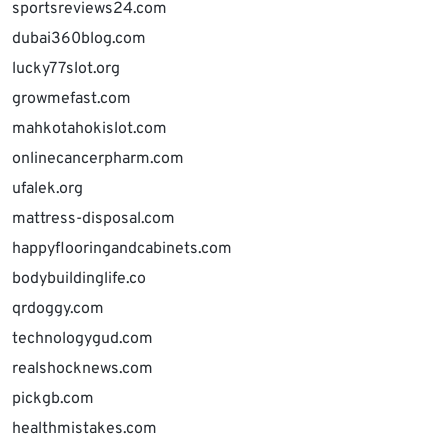
sportsreviews24.com
dubai360blog.com
lucky77slot.org
growmefast.com
mahkotahokislot.com
onlinecancerpharm.com
ufalek.org
mattress-disposal.com
happyflooringandcabinets.com
bodybuildinglife.co
qrdoggy.com
technologygud.com
realshocknews.com
pickgb.com
healthmistakes.com