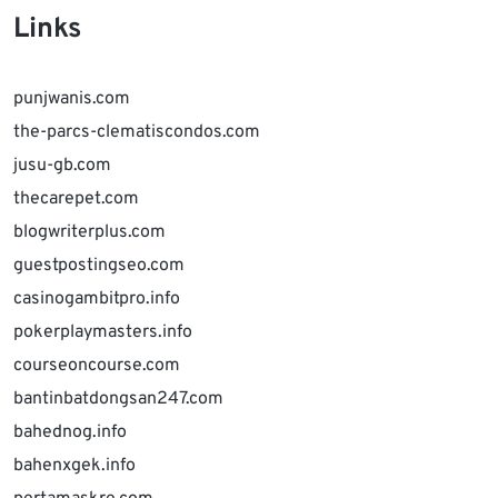
Links
punjwanis.com
the-parcs-clematiscondos.com
jusu-gb.com
thecarepet.com
blogwriterplus.com
guestpostingseo.com
casinogambitpro.info
pokerplaymasters.info
courseoncourse.com
bantinbatdongsan247.com
bahednog.info
bahenxgek.info