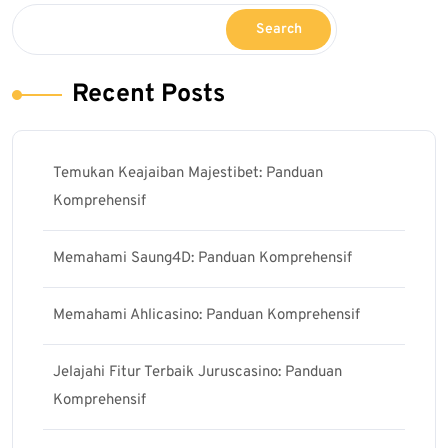
Search
Recent Posts
Temukan Keajaiban Majestibet: Panduan
Komprehensif
Memahami Saung4D: Panduan Komprehensif
Memahami Ahlicasino: Panduan Komprehensif
Jelajahi Fitur Terbaik Juruscasino: Panduan
Komprehensif