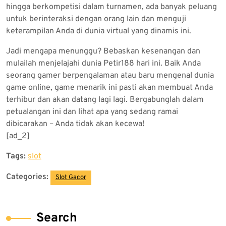
hingga berkompetisi dalam turnamen, ada banyak peluang
untuk berinteraksi dengan orang lain dan menguji
keterampilan Anda di dunia virtual yang dinamis ini.
Jadi mengapa menunggu? Bebaskan kesenangan dan
mulailah menjelajahi dunia Petir188 hari ini. Baik Anda
seorang gamer berpengalaman atau baru mengenal dunia
game online, game menarik ini pasti akan membuat Anda
terhibur dan akan datang lagi lagi. Bergabunglah dalam
petualangan ini dan lihat apa yang sedang ramai
dibicarakan – Anda tidak akan kecewa!
[ad_2]
Tags:
slot
Categories:
Slot Gacor
Search