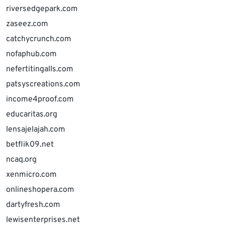
riversedgepark.com
zaseez.com
catchycrunch.com
nofaphub.com
nefertitingalls.com
patsyscreations.com
income4proof.com
educaritas.org
lensajelajah.com
betflik09.net
ncaq.org
xenmicro.com
onlineshopera.com
dartyfresh.com
lewisenterprises.net