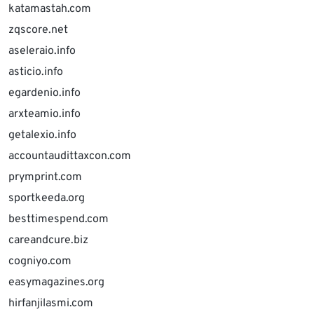
katamastah.com
zqscore.net
aseleraio.info
asticio.info
egardenio.info
arxteamio.info
getalexio.info
accountaudittaxcon.com
prymprint.com
sportkeeda.org
besttimespend.com
careandcure.biz
cogniyo.com
easymagazines.org
hirfanjilasmi.com