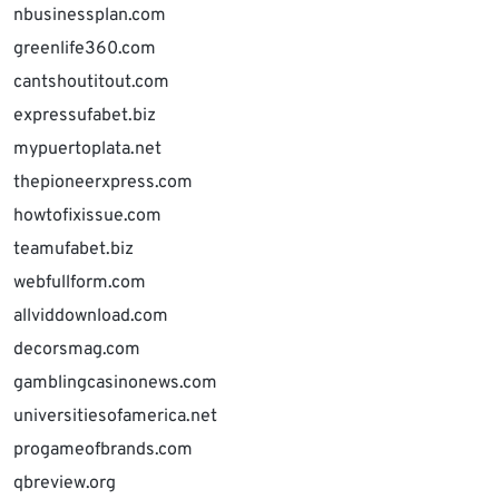
nbusinessplan.com
greenlife360.com
cantshoutitout.com
expressufabet.biz
mypuertoplata.net
thepioneerxpress.com
howtofixissue.com
teamufabet.biz
webfullform.com
allviddownload.com
decorsmag.com
gamblingcasinonews.com
universitiesofamerica.net
progameofbrands.com
qbreview.org