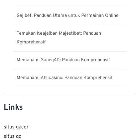
Gajibet: Panduan Utama untuk Permainan Online
Temukan Keajaiban Majestibet: Panduan
Komprehensif
Memahami Saung4D: Panduan Komprehensif
Memahami Ahlicasino: Panduan Komprehensif
Links
situs gacor
situs qq