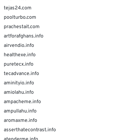
tejas24.com
poolturbo.com
prachestait.com
artforafghans.info
airvendio.info
healthexe.info
puretecx.info
tecadvance.info
aminityio.info
amiolahu.info
ampacheme.info
ampullahu.info
aromaxme.info
asserthatecontrast.info
atenderme.info