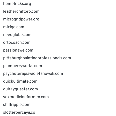
hometricks.org
leathercraftpro.com
microgridpower.org
mixiqo.com
needglobe.com
ortocoach.com
passionawe.com
pittsburghpaintingprofessionals.com
plumberryworks.com
psychoterapiawioletanowak.com
quickultimate.com
quirkyquester.com
sexmedicineformen.com
shiftripple.com
slotterpercaya.co