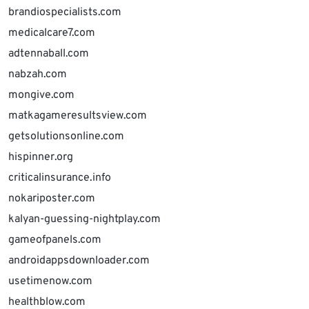
brandiospecialists.com
medicalcare7.com
adtennaball.com
nabzah.com
mongive.com
matkagameresultsview.com
getsolutionsonline.com
hispinner.org
criticalinsurance.info
nokariposter.com
kalyan-guessing-nightplay.com
gameofpanels.com
androidappsdownloader.com
usetimenow.com
healthblow.com