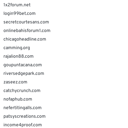
1x2forum.net
login99bet.com
secretcourtesans.com
onlinebahisforum1.com
chicagoheadline.com
camming.org
rajalion88.com
goupuntacana.com
riversedgepark.com
zaseez.com
catchycrunch.com
nofaphub.com
nefertitingalls.com
patsyscreations.com
income4proof.com