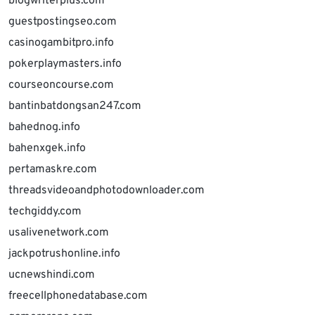
blogwriterplus.com
guestpostingseo.com
casinogambitpro.info
pokerplaymasters.info
courseoncourse.com
bantinbatdongsan247.com
bahednog.info
bahenxgek.info
pertamaskre.com
threadsvideoandphotodownloader.com
techgiddy.com
usalivenetwork.com
jackpotrushonline.info
ucnewshindi.com
freecellphonedatabase.com