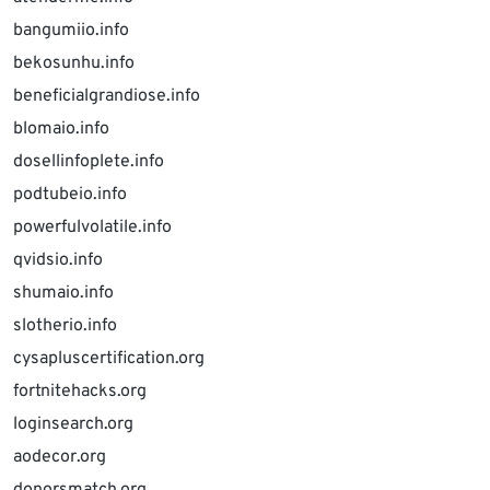
bangumiio.info
bekosunhu.info
beneficialgrandiose.info
blomaio.info
dosellinfoplete.info
podtubeio.info
powerfulvolatile.info
qvidsio.info
shumaio.info
slotherio.info
cysapluscertification.org
fortnitehacks.org
loginsearch.org
aodecor.org