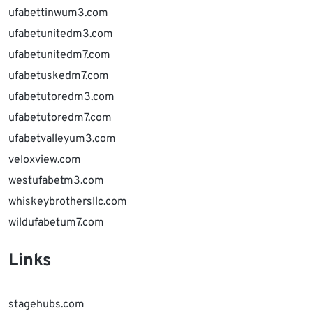
ufabettinwum3.com
ufabetunitedm3.com
ufabetunitedm7.com
ufabetuskedm7.com
ufabetutoredm3.com
ufabetutoredm7.com
ufabetvalleyum3.com
veloxview.com
westufabetm3.com
whiskeybrothersllc.com
wildufabetum7.com
Links
stagehubs.com