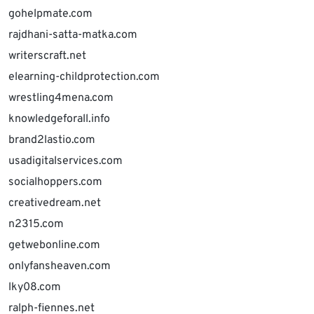
gohelpmate.com
rajdhani-satta-matka.com
writerscraft.net
elearning-childprotection.com
wrestling4mena.com
knowledgeforall.info
brand2lastio.com
usadigitalservices.com
socialhoppers.com
creativedream.net
n2315.com
getwebonline.com
onlyfansheaven.com
lky08.com
ralph-fiennes.net