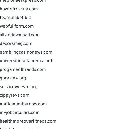
thepioneerxpress.com
howtofixissue.com
teamufabet.biz
webfullform.com
allviddownload.com
decorsmag.com
gamblingcasinonews.com
universitiesofamerica.net
progameofbrands.com
qbreview.org
servicewueste.org
zippyrevs.com
matkanumbernow.com
myjobcirculars.com
healthmoreoverfitness.com