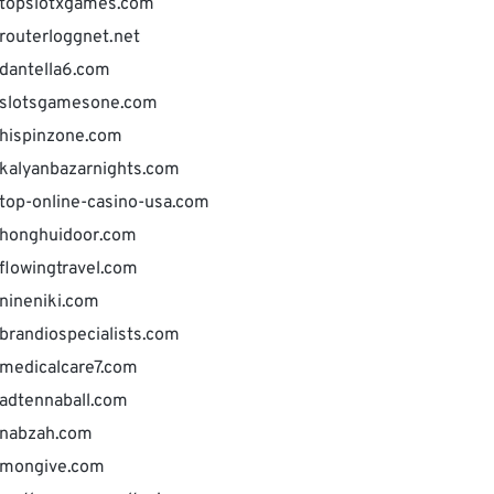
topslotxgames.com
routerloggnet.net
dantella6.com
slotsgamesone.com
hispinzone.com
kalyanbazarnights.com
top-online-casino-usa.com
honghuidoor.com
flowingtravel.com
nineniki.com
brandiospecialists.com
medicalcare7.com
adtennaball.com
nabzah.com
mongive.com