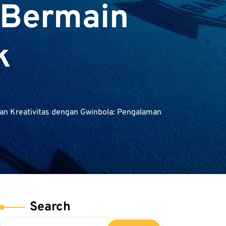
 Bermain
k
n Kreativitas dengan Gwinbola: Pengalaman
Search