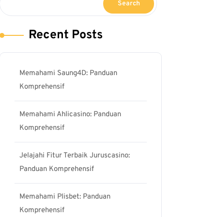
Search
Recent Posts
Memahami Saung4D: Panduan
Komprehensif
Memahami Ahlicasino: Panduan
Komprehensif
Jelajahi Fitur Terbaik Juruscasino:
Panduan Komprehensif
Memahami Plisbet: Panduan
Komprehensif