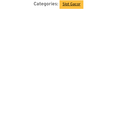
Categories:
Slot Gacor