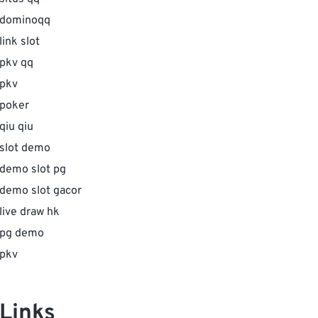
dominoqq
link slot
pkv qq
pkv
poker
qiu qiu
slot demo
demo slot pg
demo slot gacor
live draw hk
pg demo
pkv
Links