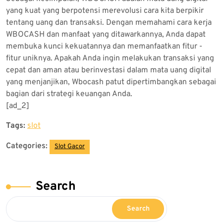
yang kuat yang berpotensi merevolusi cara kita berpikir
tentang uang dan transaksi. Dengan memahami cara kerja
WBOCASH dan manfaat yang ditawarkannya, Anda dapat
membuka kunci kekuatannya dan memanfaatkan fitur -
fitur uniknya. Apakah Anda ingin melakukan transaksi yang
cepat dan aman atau berinvestasi dalam mata uang digital
yang menjanjikan, Wbocash patut dipertimbangkan sebagai
bagian dari strategi keuangan Anda.
[ad_2]
Tags:
slot
Categories:
Slot Gacor
Search
Search