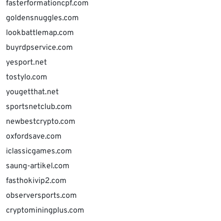
fasterformationcpf.com
goldensnuggles.com
lookbattlemap.com
buyrdpservice.com
yesport.net
tostylo.com
yougetthat.net
sportsnetclub.com
newbestcrypto.com
oxfordsave.com
iclassicgames.com
saung-artikel.com
fasthokivip2.com
observersports.com
cryptominingplus.com