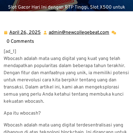
Slot Gacor Hari Ini dengan RTP Tinggi, Slot X500 untuk
Kemenangan Maksimal
>>
Slot Gacor
>> Membuka kunci
kekuatan wbocash: semua yang perlu Anda ketahui
April 26, 2025
admin@newcollegebeat.com
April
admin@new
26,
0 Comments
2025
[ad_1]
Wbocash adalah mata uang digital yang kuat yang telah
mendapatkan popularitas dalam beberapa tahun terakhir.
Dengan fitur dan manfaatnya yang unik, ia memiliki potensi
untuk merevolusi cara kita berpikir tentang uang dan
transaksi. Dalam artikel ini, kami akan mengeksplorasi
semua yang perlu Anda ketahui tentang membuka kunci
kekuatan wbocash.
Apa itu wbocash?
Wbocash adalah mata uang digital terdesentralisasi yang
dibangun di atas teknologi blockchain. Ini dirancang untuk