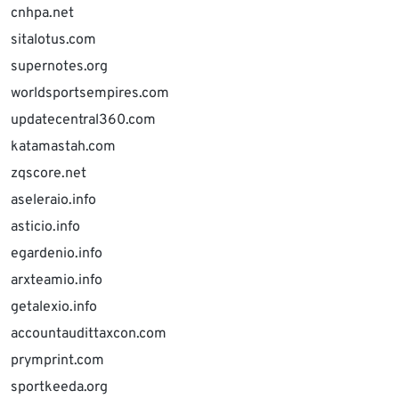
cnhpa.net
sitalotus.com
supernotes.org
worldsportsempires.com
updatecentral360.com
katamastah.com
zqscore.net
aseleraio.info
asticio.info
egardenio.info
arxteamio.info
getalexio.info
accountaudittaxcon.com
prymprint.com
sportkeeda.org