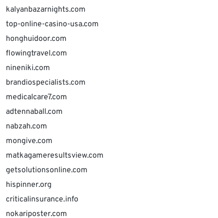
kalyanbazarnights.com
top-online-casino-usa.com
honghuidoor.com
flowingtravel.com
nineniki.com
brandiospecialists.com
medicalcare7.com
adtennaball.com
nabzah.com
mongive.com
matkagameresultsview.com
getsolutionsonline.com
hispinner.org
criticalinsurance.info
nokariposter.com