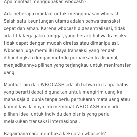
Apa manfaat menggunakan wbocash?
Ada beberapa manfaat untuk menggunakan wbocash.
Salah satu keuntungan utama adalah bahwa transaksi
cepat dan aman. Karena wbocash didesentralisasi, tidak
ada titik kegagalan tunggal, yang berarti bahwa transaksi
tidak dapat dengan mudah diretas atau dimanipulasi.
Wbocash juga memiliki biaya transaksi yang rendah
dibandingkan dengan metode perbankan tradisional,
menjadikannya pilihan yang terjangkau untuk mentransfer
uang.
Manfaat lain dari WBOCASH adalah bahwa itu tanpa batas,
yang berarti dapat digunakan untuk mengirim uang ke
mana saja di dunia tanpa perlu pertukaran mata uang atau
komplikasi lainnya. Ini membuat WBOCASH menjadi
pilihan ideal untuk individu dan bisnis yang perlu
melakukan transaksi internasional.
Bagaimana cara membuka kekuatan wbocash?