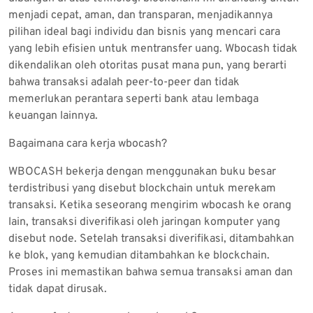
menjadi cepat, aman, dan transparan, menjadikannya
pilihan ideal bagi individu dan bisnis yang mencari cara
yang lebih efisien untuk mentransfer uang. Wbocash tidak
dikendalikan oleh otoritas pusat mana pun, yang berarti
bahwa transaksi adalah peer-to-peer dan tidak
memerlukan perantara seperti bank atau lembaga
keuangan lainnya.
Bagaimana cara kerja wbocash?
WBOCASH bekerja dengan menggunakan buku besar
terdistribusi yang disebut blockchain untuk merekam
transaksi. Ketika seseorang mengirim wbocash ke orang
lain, transaksi diverifikasi oleh jaringan komputer yang
disebut node. Setelah transaksi diverifikasi, ditambahkan
ke blok, yang kemudian ditambahkan ke blockchain.
Proses ini memastikan bahwa semua transaksi aman dan
tidak dapat dirusak.