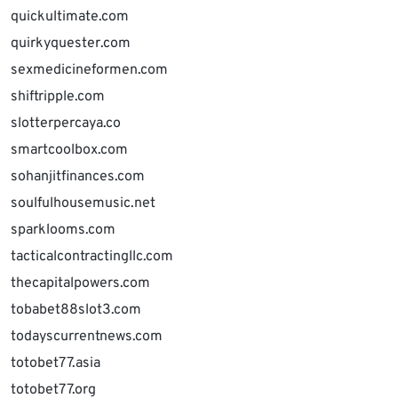
quickultimate.com
quirkyquester.com
sexmedicineformen.com
shiftripple.com
slotterpercaya.co
smartcoolbox.com
sohanjitfinances.com
soulfulhousemusic.net
sparklooms.com
tacticalcontractingllc.com
thecapitalpowers.com
tobabet88slot3.com
todayscurrentnews.com
totobet77.asia
totobet77.org