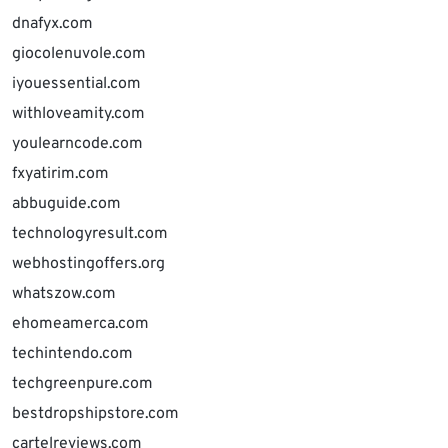
dnafyx.com
giocolenuvole.com
iyouessential.com
withloveamity.com
youlearncode.com
fxyatirim.com
abbuguide.com
technologyresult.com
webhostingoffers.org
whatszow.com
ehomeamerca.com
techintendo.com
techgreenpure.com
bestdropshipstore.com
cartelreviews.com