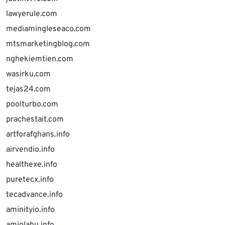
lawyerule.com
mediamingleseaco.com
mtsmarketingblog.com
nghekiemtien.com
wasirku.com
tejas24.com
poolturbo.com
prachestait.com
artforafghans.info
airvendio.info
healthexe.info
puretecx.info
tecadvance.info
aminityio.info