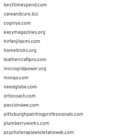
besttimespend.com
careandcure.biz
cogniyo.com
easymagazines.org
hirfanjilasmi.com
hometricks.org
leathercraftpro.com
microgridpower.org
mixiqo.com
needglobe.com
ortocoach.com
passionawe.com
pittsburghpaintingprofessionals.com
plumberryworks.com
psychoterapiawioletanowak.com