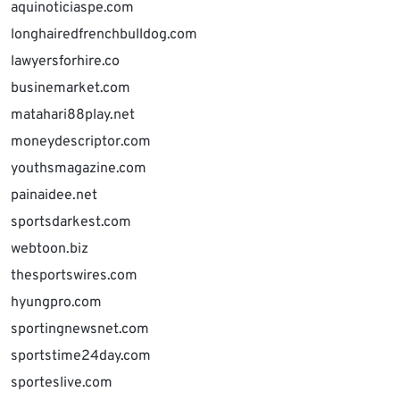
aquinoticiaspe.com
longhairedfrenchbulldog.com
lawyersforhire.co
businemarket.com
matahari88play.net
moneydescriptor.com
youthsmagazine.com
painaidee.net
sportsdarkest.com
webtoon.biz
thesportswires.com
hyungpro.com
sportingnewsnet.com
sportstime24day.com
sporteslive.com