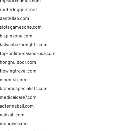
topslotxgames.com
routerloggnet.net
dantella6.com
slotsgamesone.com
hispinzone.com
kalyanbazarnights.com
top-online-casino-usa.com
honghuidoor.com
flowingtravel.com
nineniki.com
brandiospecialists.com
medicalcare7.com
adtennaball.com
nabzah.com
mongive.com