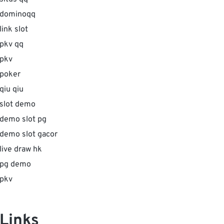
dominoqq
link slot
pkv qq
pkv
poker
qiu qiu
slot demo
demo slot pg
demo slot gacor
live draw hk
pg demo
pkv
Links