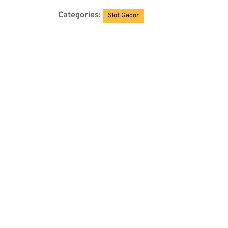
Categories:
Slot Gacor