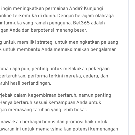
 ingin meningkatkan permainan Anda? Kunjungi
 online terkemuka di dunia. Dengan beragam olahraga
n antarmuka yang ramah pengguna, Bet365 adalah
gan Anda dan berpotensi menang besar.
g untuk memiliki strategi untuk meningkatkan peluang
trik untuk membantu Anda memaksimalkan pengalaman
uhan apa pun, penting untuk melakukan pekerjaan
pertaruhkan, performa terkini mereka, cedera, dan
uhi hasil pertandingan.
rjebak dalam kegembiraan bertaruh, namun penting
 Hanya bertaruh sesuai kemampuan Anda untuk
ngan memasang taruhan yang lebih besar.
nawarkan berbagai bonus dan promosi baik untuk
nawaran ini untuk memaksimalkan potensi kemenangan