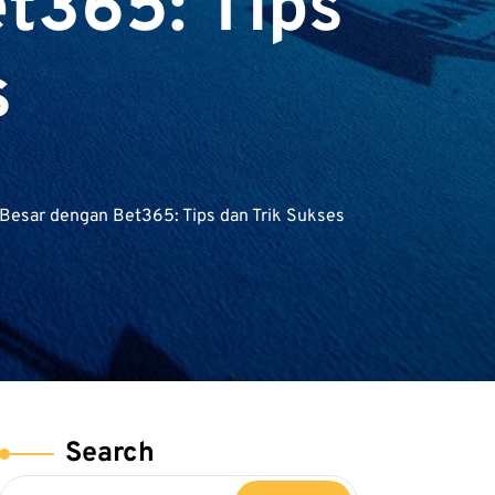
t365: Tips
s
esar dengan Bet365: Tips dan Trik Sukses
Search