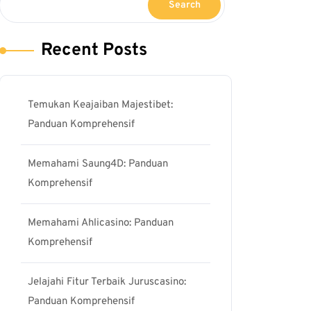
Search
Recent Posts
Temukan Keajaiban Majestibet:
Panduan Komprehensif
Memahami Saung4D: Panduan
Komprehensif
Memahami Ahlicasino: Panduan
Komprehensif
Jelajahi Fitur Terbaik Juruscasino:
Panduan Komprehensif