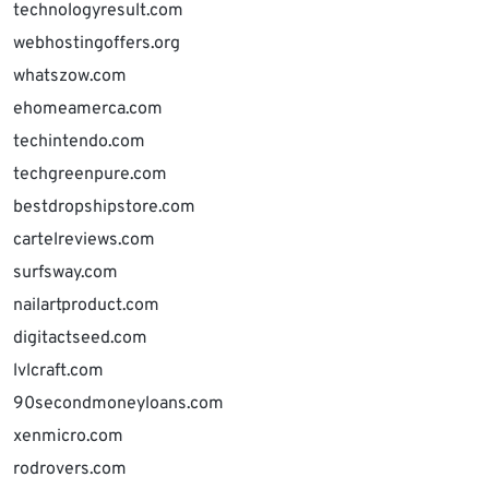
technologyresult.com
webhostingoffers.org
whatszow.com
ehomeamerca.com
techintendo.com
techgreenpure.com
bestdropshipstore.com
cartelreviews.com
surfsway.com
nailartproduct.com
digitactseed.com
lvlcraft.com
90secondmoneyloans.com
xenmicro.com
rodrovers.com