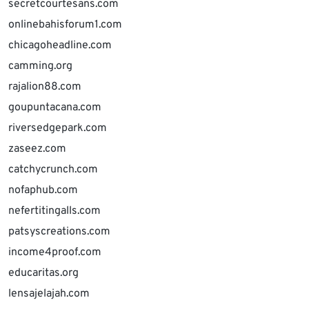
secretcourtesans.com
onlinebahisforum1.com
chicagoheadline.com
camming.org
rajalion88.com
goupuntacana.com
riversedgepark.com
zaseez.com
catchycrunch.com
nofaphub.com
nefertitingalls.com
patsyscreations.com
income4proof.com
educaritas.org
lensajelajah.com