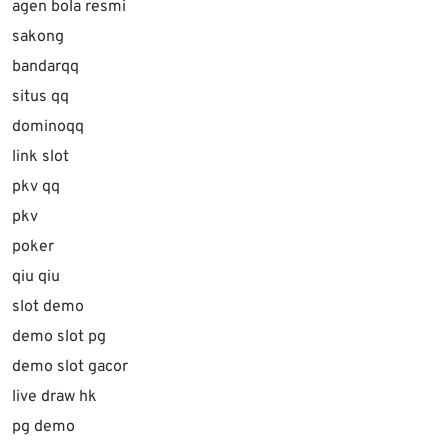
agen bola resmi
sakong
bandarqq
situs qq
dominoqq
link slot
pkv qq
pkv
poker
qiu qiu
slot demo
demo slot pg
demo slot gacor
live draw hk
pg demo