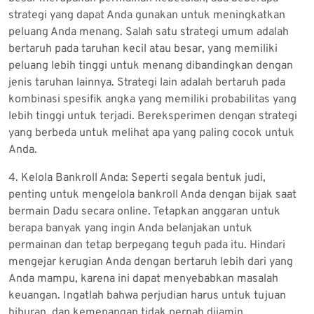
strategi yang dapat Anda gunakan untuk meningkatkan
peluang Anda menang. Salah satu strategi umum adalah
bertaruh pada taruhan kecil atau besar, yang memiliki
peluang lebih tinggi untuk menang dibandingkan dengan
jenis taruhan lainnya. Strategi lain adalah bertaruh pada
kombinasi spesifik angka yang memiliki probabilitas yang
lebih tinggi untuk terjadi. Bereksperimen dengan strategi
yang berbeda untuk melihat apa yang paling cocok untuk
Anda.
4. Kelola Bankroll Anda: Seperti segala bentuk judi,
penting untuk mengelola bankroll Anda dengan bijak saat
bermain Dadu secara online. Tetapkan anggaran untuk
berapa banyak yang ingin Anda belanjakan untuk
permainan dan tetap berpegang teguh pada itu. Hindari
mengejar kerugian Anda dengan bertaruh lebih dari yang
Anda mampu, karena ini dapat menyebabkan masalah
keuangan. Ingatlah bahwa perjudian harus untuk tujuan
hiburan, dan kemenangan tidak pernah dijamin.