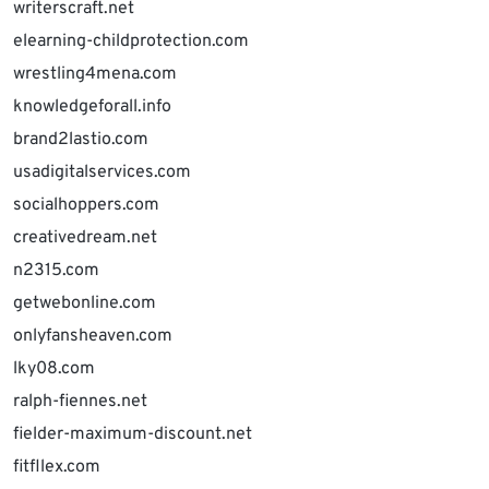
writerscraft.net
elearning-childprotection.com
wrestling4mena.com
knowledgeforall.info
brand2lastio.com
usadigitalservices.com
socialhoppers.com
creativedream.net
n2315.com
getwebonline.com
onlyfansheaven.com
lky08.com
ralph-fiennes.net
fielder-maximum-discount.net
fitfllex.com