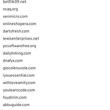
betflik09.net
ncaq.org
xenmicro.com
onlineshopera.com
dartyfresh.com
lewisenterprises.net
pcsoftwarefree.org
dailylinking.com
dnafyx.com
giocolenuvole.com
iyouessential.com
withloveamity.com
youlearncode.com
fxyatirim.com
abbuguide.com