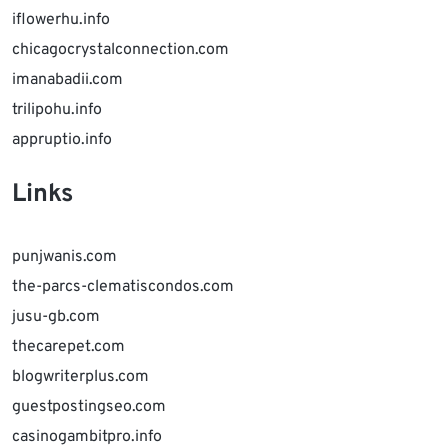
iflowerhu.info
chicagocrystalconnection.com
imanabadii.com
trilipohu.info
appruptio.info
Links
punjwanis.com
the-parcs-clematiscondos.com
jusu-gb.com
thecarepet.com
blogwriterplus.com
guestpostingseo.com
casinogambitpro.info