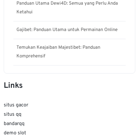
Panduan Utama Dewi4D: Semua yang Perlu Anda
Ketahui
Gajibet: Panduan Utama untuk Permainan Online
Temukan Keajaiban Majestibet: Panduan
Komprehensif
Links
situs gacor
situs qq
bandarqq
demo slot