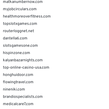
matkanumbernow.com
myjobcirculars.com
healthmoreoverfitness.com
topslotxgames.com
routerloggnet.net
dantella6.com
slotsgamesone.com
hispinzone.com
kalyanbazarnights.com
top-online-casino-usa.com
honghuidoor.com
flowingtravel.com
nineniki.com
brandiospecialists.com
medicalcare7.com