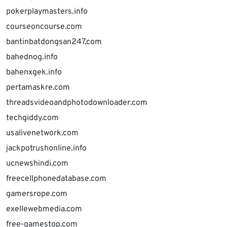
pokerplaymasters.info
courseoncourse.com
bantinbatdongsan247.com
bahednog.info
bahenxgek.info
pertamaskre.com
threadsvideoandphotodownloader.com
techgiddy.com
usalivenetwork.com
jackpotrushonline.info
ucnewshindi.com
freecellphonedatabase.com
gamersrope.com
exellewebmedia.com
free-gamestop.com