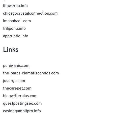
iflowerhu.info
chicagocrystalconnection.com
imanabadii.com
trilipohu.info
appruptio.info
Links
punjwanis.com
the-parcs-clematiscondos.com
jusu-gb.com
thecarepet.com
blogwriterplus.com
guestpostingseo.com
casinogambitpro.info