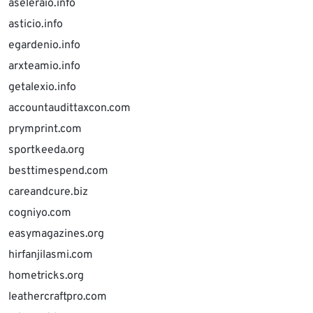
aseleraio.info
asticio.info
egardenio.info
arxteamio.info
getalexio.info
accountaudittaxcon.com
prymprint.com
sportkeeda.org
besttimespend.com
careandcure.biz
cogniyo.com
easymagazines.org
hirfanjilasmi.com
hometricks.org
leathercraftpro.com