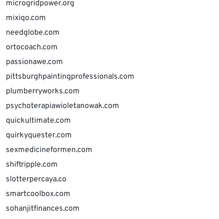
microgridpower.org
mixiqo.com
needglobe.com
ortocoach.com
passionawe.com
pittsburghpaintingprofessionals.com
plumberryworks.com
psychoterapiawioletanowak.com
quickultimate.com
quirkyquester.com
sexmedicineformen.com
shiftripple.com
slotterpercaya.co
smartcoolbox.com
sohanjitfinances.com