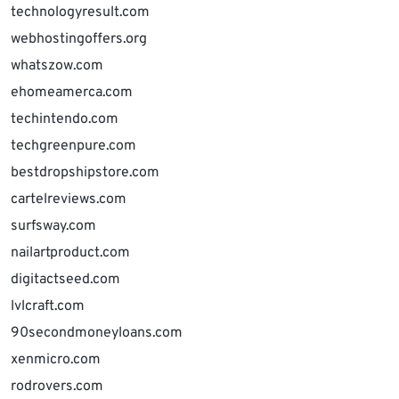
technologyresult.com
webhostingoffers.org
whatszow.com
ehomeamerca.com
techintendo.com
techgreenpure.com
bestdropshipstore.com
cartelreviews.com
surfsway.com
nailartproduct.com
digitactseed.com
lvlcraft.com
90secondmoneyloans.com
xenmicro.com
rodrovers.com