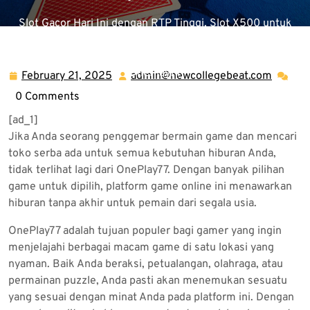
Slot Gacor Hari Ini dengan RTP Tinggi, Slot X500 untuk
Kemenangan Maksimal
>>
Slot Gacor
>> Mengalami
hiburan tanpa akhir dengan pilihan permainan yang luas
OnePlay77
February 21, 2025
admin@newcollegebeat.com
February
admin@
21,
0 Comments
2025
[ad_1]
Jika Anda seorang penggemar bermain game dan mencari
toko serba ada untuk semua kebutuhan hiburan Anda,
tidak terlihat lagi dari OnePlay77. Dengan banyak pilihan
game untuk dipilih, platform game online ini menawarkan
hiburan tanpa akhir untuk pemain dari segala usia.
OnePlay77 adalah tujuan populer bagi gamer yang ingin
menjelajahi berbagai macam game di satu lokasi yang
nyaman. Baik Anda beraksi, petualangan, olahraga, atau
permainan puzzle, Anda pasti akan menemukan sesuatu
yang sesuai dengan minat Anda pada platform ini. Dengan