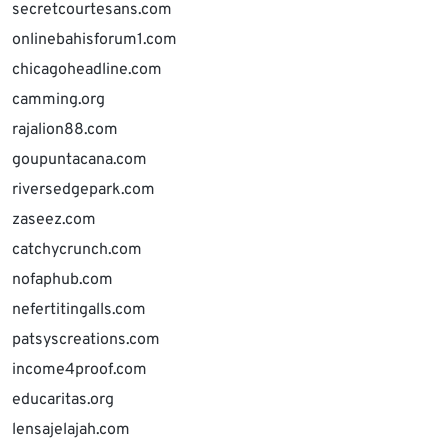
secretcourtesans.com
onlinebahisforum1.com
chicagoheadline.com
camming.org
rajalion88.com
goupuntacana.com
riversedgepark.com
zaseez.com
catchycrunch.com
nofaphub.com
nefertitingalls.com
patsyscreations.com
income4proof.com
educaritas.org
lensajelajah.com