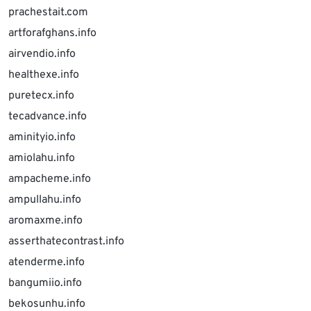
prachestait.com
artforafghans.info
airvendio.info
healthexe.info
puretecx.info
tecadvance.info
aminityio.info
amiolahu.info
ampacheme.info
ampullahu.info
aromaxme.info
asserthatecontrast.info
atenderme.info
bangumiio.info
bekosunhu.info