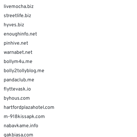
livemocha.biz
streetlife.biz
hyves.biz
enoughinfo.net
pinhive.net
warnabet.net
bollym4u.me
bolly2tollyblog.me
pandaclub.me
flyttevask.io
byhous.com
hartfordplazahotel.com
m-918kissapk.com
nabavkame.info
gakbiasa.com