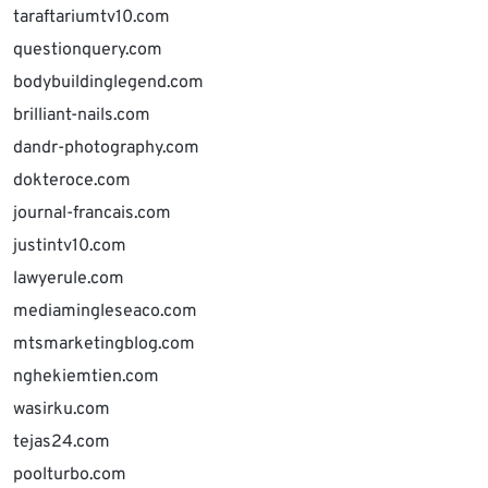
taraftariumtv10.com
questionquery.com
bodybuildinglegend.com
brilliant-nails.com
dandr-photography.com
dokteroce.com
journal-francais.com
justintv10.com
lawyerule.com
mediamingleseaco.com
mtsmarketingblog.com
nghekiemtien.com
wasirku.com
tejas24.com
poolturbo.com