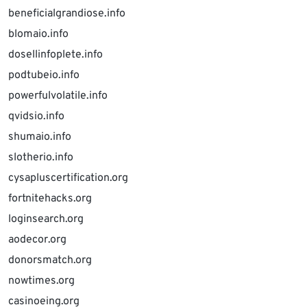
beneficialgrandiose.info
blomaio.info
dosellinfoplete.info
podtubeio.info
powerfulvolatile.info
qvidsio.info
shumaio.info
slotherio.info
cysapluscertification.org
fortnitehacks.org
loginsearch.org
aodecor.org
donorsmatch.org
nowtimes.org
casinoeing.org