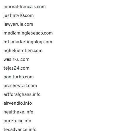
journal-francais.com
justintv10.com
lawyerule.com
mediamingleseaco.com
mtsmarketingblog.com
nghekiemtien.com
wasirku.com
tejas24.com
poolturbo.com
prachestait.com
artforafghans.info
airvendio.info
healthexe.info
puretecx.info
tecadvance.info