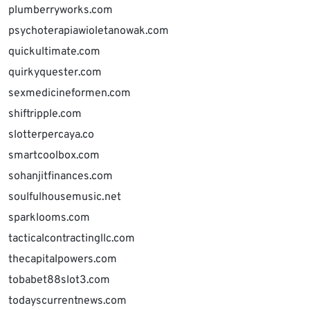
plumberryworks.com
psychoterapiawioletanowak.com
quickultimate.com
quirkyquester.com
sexmedicineformen.com
shiftripple.com
slotterpercaya.co
smartcoolbox.com
sohanjitfinances.com
soulfulhousemusic.net
sparklooms.com
tacticalcontractingllc.com
thecapitalpowers.com
tobabet88slot3.com
todayscurrentnews.com