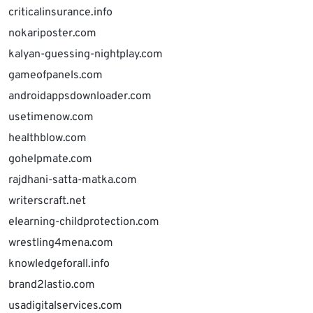
criticalinsurance.info
nokariposter.com
kalyan-guessing-nightplay.com
gameofpanels.com
androidappsdownloader.com
usetimenow.com
healthblow.com
gohelpmate.com
rajdhani-satta-matka.com
writerscraft.net
elearning-childprotection.com
wrestling4mena.com
knowledgeforall.info
brand2lastio.com
usadigitalservices.com