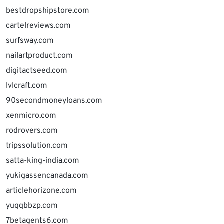
bestdropshipstore.com
cartelreviews.com
surfsway.com
nailartproduct.com
digitactseed.com
lvlcraft.com
90secondmoneyloans.com
xenmicro.com
rodrovers.com
tripssolution.com
satta-king-india.com
yukigassencanada.com
articlehorizone.com
yuqqbbzp.com
7betagents6.com