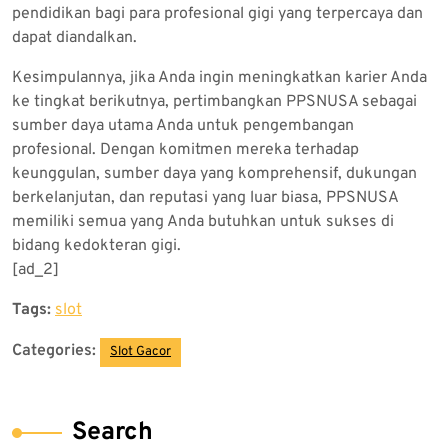
pendidikan bagi para profesional gigi yang terpercaya dan
dapat diandalkan.
Kesimpulannya, jika Anda ingin meningkatkan karier Anda
ke tingkat berikutnya, pertimbangkan PPSNUSA sebagai
sumber daya utama Anda untuk pengembangan
profesional. Dengan komitmen mereka terhadap
keunggulan, sumber daya yang komprehensif, dukungan
berkelanjutan, dan reputasi yang luar biasa, PPSNUSA
memiliki semua yang Anda butuhkan untuk sukses di
bidang kedokteran gigi.
[ad_2]
Tags:
slot
Categories:
Slot Gacor
Search