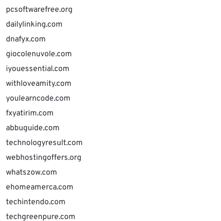
pcsoftwarefree.org
dailylinking.com
dnafyx.com
giocolenuvole.com
iyouessential.com
withloveamity.com
youlearncode.com
fxyatirim.com
abbuguide.com
technologyresult.com
webhostingoffers.org
whatszow.com
ehomeamerca.com
techintendo.com
techgreenpure.com