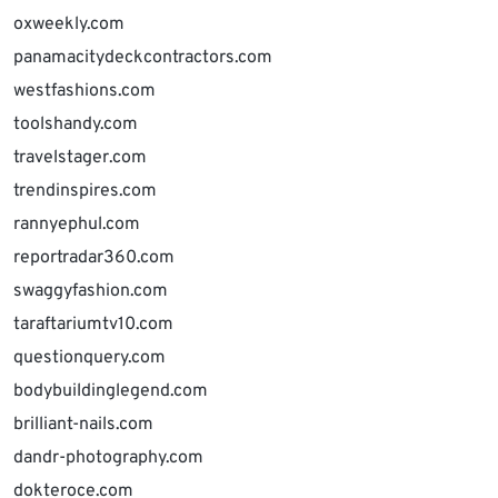
oxweekly.com
panamacitydeckcontractors.com
westfashions.com
toolshandy.com
travelstager.com
trendinspires.com
rannyephul.com
reportradar360.com
swaggyfashion.com
taraftariumtv10.com
questionquery.com
bodybuildinglegend.com
brilliant-nails.com
dandr-photography.com
dokteroce.com