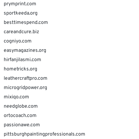
prymprint.com
sportkeeda.org
besttimespend.com
careandcure.biz
cogniyo.com
easymagazines.org
hirfanjilasmi.com
hometricks.org
leathercraftpro.com
microgridpower.org
mixiqo.com
needglobe.com
ortocoach.com
passionawe.com
pittsburghpaintingprofessionals.com