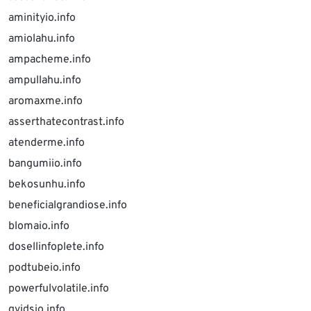
aminityio.info
amiolahu.info
ampacheme.info
ampullahu.info
aromaxme.info
asserthatecontrast.info
atenderme.info
bangumiio.info
bekosunhu.info
beneficialgrandiose.info
blomaio.info
dosellinfoplete.info
podtubeio.info
powerfulvolatile.info
qvidsio.info