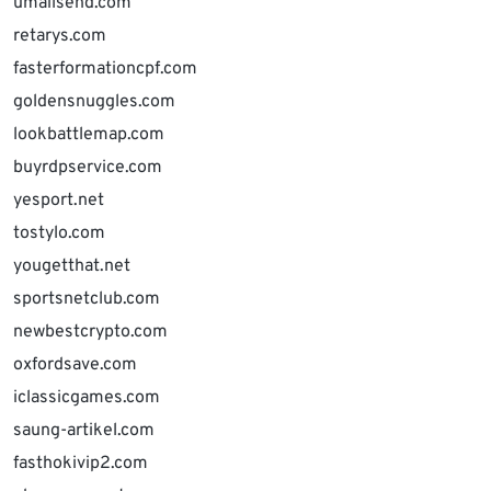
umailsend.com
retarys.com
fasterformationcpf.com
goldensnuggles.com
lookbattlemap.com
buyrdpservice.com
yesport.net
tostylo.com
yougetthat.net
sportsnetclub.com
newbestcrypto.com
oxfordsave.com
iclassicgames.com
saung-artikel.com
fasthokivip2.com