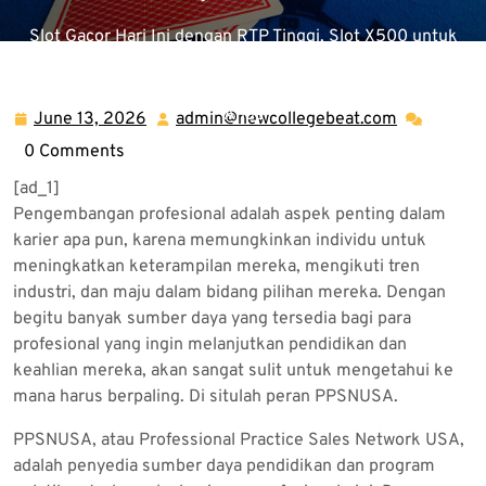
Slot Gacor Hari Ini dengan RTP Tinggi, Slot X500 untuk
Kemenangan Maksimal
>>
Slot Gacor
>> Mengapa
PPSNUSA Harus Menjadi Sumber Pengembangan Profesi
Anda
June 13, 2026
admin@newcollegebeat.com
June
admin@new
13,
0 Comments
2026
[ad_1]
Pengembangan profesional adalah aspek penting dalam
karier apa pun, karena memungkinkan individu untuk
meningkatkan keterampilan mereka, mengikuti tren
industri, dan maju dalam bidang pilihan mereka. Dengan
begitu banyak sumber daya yang tersedia bagi para
profesional yang ingin melanjutkan pendidikan dan
keahlian mereka, akan sangat sulit untuk mengetahui ke
mana harus berpaling. Di situlah peran PPSNUSA.
PPSNUSA, atau Professional Practice Sales Network USA,
adalah penyedia sumber daya pendidikan dan program