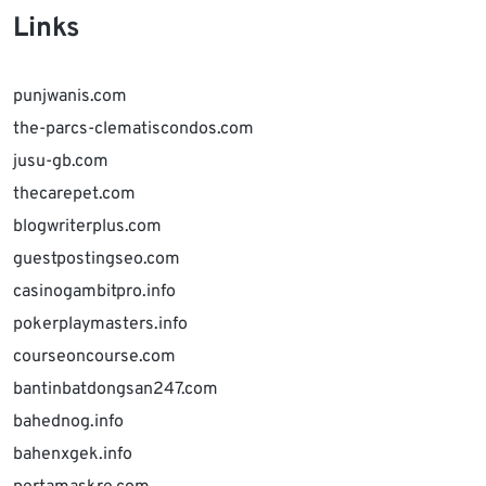
Links
punjwanis.com
the-parcs-clematiscondos.com
jusu-gb.com
thecarepet.com
blogwriterplus.com
guestpostingseo.com
casinogambitpro.info
pokerplaymasters.info
courseoncourse.com
bantinbatdongsan247.com
bahednog.info
bahenxgek.info