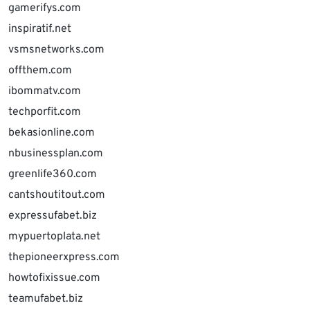
gamerifys.com
inspiratif.net
vsmsnetworks.com
offthem.com
ibommatv.com
techporfit.com
bekasionline.com
nbusinessplan.com
greenlife360.com
cantshoutitout.com
expressufabet.biz
mypuertoplata.net
thepioneerxpress.com
howtofixissue.com
teamufabet.biz