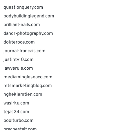
questionquery.com
bodybuildinglegend.com
brilliant-nails.com
dandr-photography.com
dokteroce.com
journal-francais.com
justintv10.com
lawyerule.com
mediamingleseaco.com
mtsmarketingblog.com
nghekiemtien.com
wasirku.com
tejas24.com
poolturbo.com
prachestait.com