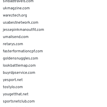
sinbadtravels.com
ukmagzine.com
wareztech.org
usabestnetwork.com
jessepinkmanoutfit.com
umailsend.com
retarys.com
fasterformationcpf.com
goldensnuggles.com
lookbattlemap.com
buyrdpservice.com
yesport.net
tostylo.com
yougetthat.net
sportsnetclub.com