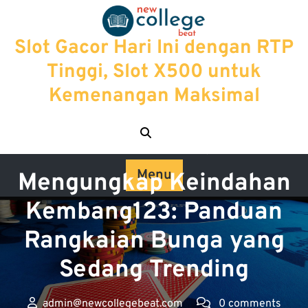
Skip
to
content
Slot Gacor Hari Ini dengan RTP
Tinggi, Slot X500 untuk
Kemenangan Maksimal
Posted On December 24, 2024
Menu
Mengungkap Keindahan
Kembang123: Panduan
Rangkaian Bunga yang
Sedang Trending
admin@newcollegebeat.com
0 comments