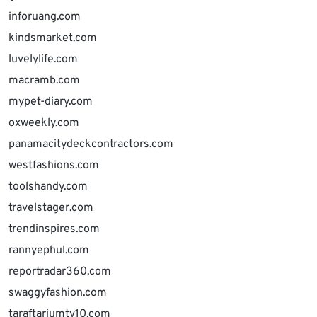
inforuang.com
kindsmarket.com
luvelylife.com
macramb.com
mypet-diary.com
oxweekly.com
panamacitydeckcontractors.com
westfashions.com
toolshandy.com
travelstager.com
trendinspires.com
rannyephul.com
reportradar360.com
swaggyfashion.com
taraftariumtv10.com