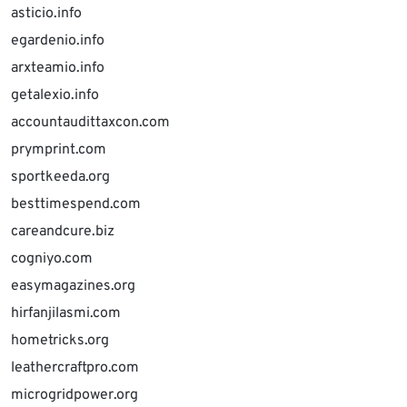
asticio.info
egardenio.info
arxteamio.info
getalexio.info
accountaudittaxcon.com
prymprint.com
sportkeeda.org
besttimespend.com
careandcure.biz
cogniyo.com
easymagazines.org
hirfanjilasmi.com
hometricks.org
leathercraftpro.com
microgridpower.org