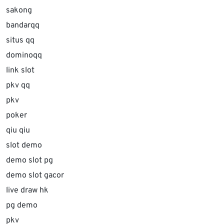
sakong
bandarqq
situs qq
dominoqq
link slot
pkv qq
pkv
poker
qiu qiu
slot demo
demo slot pg
demo slot gacor
live draw hk
pg demo
pkv