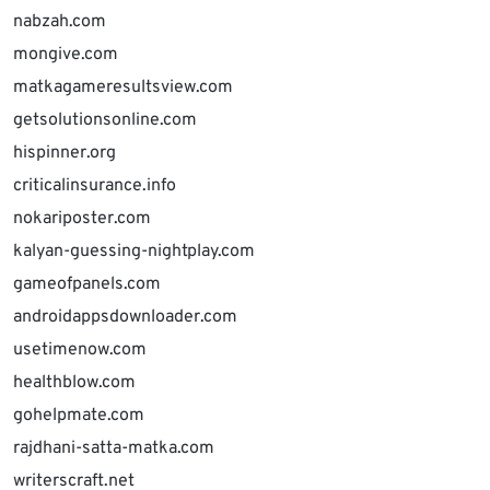
nabzah.com
mongive.com
matkagameresultsview.com
getsolutionsonline.com
hispinner.org
criticalinsurance.info
nokariposter.com
kalyan-guessing-nightplay.com
gameofpanels.com
androidappsdownloader.com
usetimenow.com
healthblow.com
gohelpmate.com
rajdhani-satta-matka.com
writerscraft.net