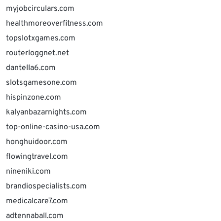
myjobcirculars.com
healthmoreoverfitness.com
topslotxgames.com
routerloggnet.net
dantella6.com
slotsgamesone.com
hispinzone.com
kalyanbazarnights.com
top-online-casino-usa.com
honghuidoor.com
flowingtravel.com
nineniki.com
brandiospecialists.com
medicalcare7.com
adtennaball.com