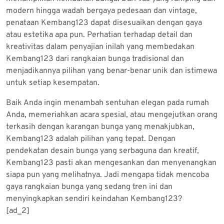
modern hingga wadah bergaya pedesaan dan vintage,
penataan Kembang123 dapat disesuaikan dengan gaya
atau estetika apa pun. Perhatian terhadap detail dan
kreativitas dalam penyajian inilah yang membedakan
Kembang123 dari rangkaian bunga tradisional dan
menjadikannya pilihan yang benar-benar unik dan istimewa
untuk setiap kesempatan.
Baik Anda ingin menambah sentuhan elegan pada rumah
Anda, memeriahkan acara spesial, atau mengejutkan orang
terkasih dengan karangan bunga yang menakjubkan,
Kembang123 adalah pilihan yang tepat. Dengan
pendekatan desain bunga yang serbaguna dan kreatif,
Kembang123 pasti akan mengesankan dan menyenangkan
siapa pun yang melihatnya. Jadi mengapa tidak mencoba
gaya rangkaian bunga yang sedang tren ini dan
menyingkapkan sendiri keindahan Kembang123?
[ad_2]