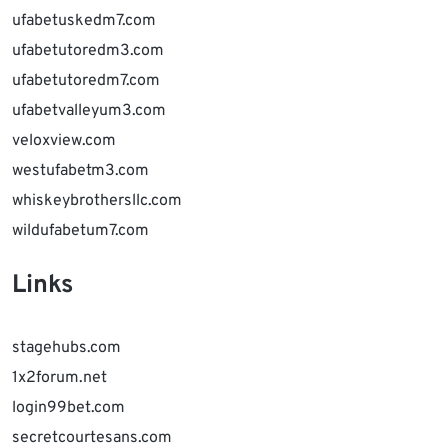
ufabetuskedm7.com
ufabetutoredm3.com
ufabetutoredm7.com
ufabetvalleyum3.com
veloxview.com
westufabetm3.com
whiskeybrothersllc.com
wildufabetum7.com
Links
stagehubs.com
1x2forum.net
login99bet.com
secretcourtesans.com