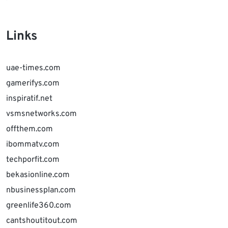
Links
uae-times.com
gamerifys.com
inspiratif.net
vsmsnetworks.com
offthem.com
ibommatv.com
techporfit.com
bekasionline.com
nbusinessplan.com
greenlife360.com
cantshoutitout.com