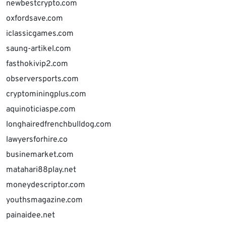
newbestcrypto.com
oxfordsave.com
iclassicgames.com
saung-artikel.com
fasthokivip2.com
observersports.com
cryptominingplus.com
aquinoticiaspe.com
longhairedfrenchbulldog.com
lawyersforhire.co
businemarket.com
matahari88play.net
moneydescriptor.com
youthsmagazine.com
painaidee.net