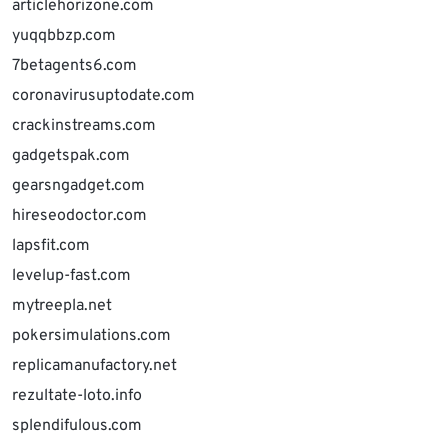
articlehorizone.com
yuqqbbzp.com
7betagents6.com
coronavirusuptodate.com
crackinstreams.com
gadgetspak.com
gearsngadget.com
hireseodoctor.com
lapsfit.com
levelup-fast.com
mytreepla.net
pokersimulations.com
replicamanufactory.net
rezultate-loto.info
splendifulous.com