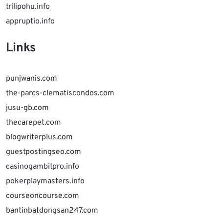
trilipohu.info
appruptio.info
Links
punjwanis.com
the-parcs-clematiscondos.com
jusu-gb.com
thecarepet.com
blogwriterplus.com
guestpostingseo.com
casinogambitpro.info
pokerplaymasters.info
courseoncourse.com
bantinbatdongsan247.com