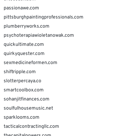
passionawe.com
pittsburghpaintingprofessionals.com
plumberryworks.com
psychoterapiawioletanowak.com
quickultimate.com
quirkyquester.com
sexmedicineformen.com
shiftripple.com
slotterpercaya.co
smartcoolbox.com
sohanjitfinances.com
soulfulhousemusic.net
sparklooms.com
tacticalcontractingllc.com
thecapitalpowers.com