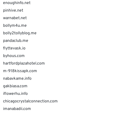
enoughinfo.net
pinhive.net
warnabet.net
bollym4u.me
bolly2tollyblog.me
pandaclub.me
flyttevask.io
byhous.com
hartfordplazahotel.com
m-918kissapk.com
nabavkame.info
gakbiasa.com
iflowerhu.info
chicagocrystalconnection.com
imanabadii.com