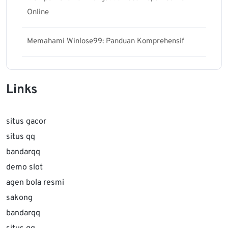
Online
Memahami Winlose99: Panduan Komprehensif
Links
situs gacor
situs qq
bandarqq
demo slot
agen bola resmi
sakong
bandarqq