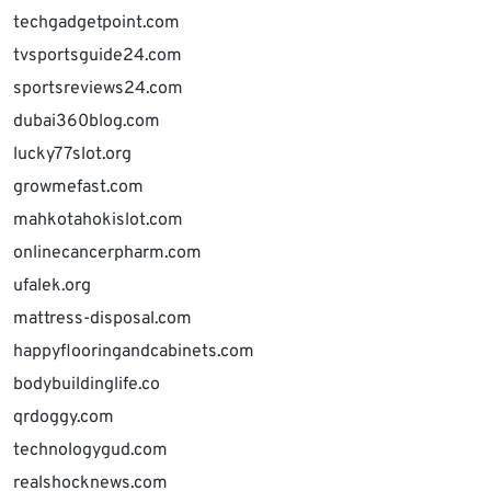
techgadgetpoint.com
tvsportsguide24.com
sportsreviews24.com
dubai360blog.com
lucky77slot.org
growmefast.com
mahkotahokislot.com
onlinecancerpharm.com
ufalek.org
mattress-disposal.com
happyflooringandcabinets.com
bodybuildinglife.co
qrdoggy.com
technologygud.com
realshocknews.com