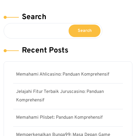
Search
Search
Recent Posts
Memahami Ahlicasino: Panduan Komprehensif
Jelajahi Fitur Terbaik Juruscasino: Panduan
Komprehensif
Memahami Plisbet: Panduan Komprehensif
Memperkenalkan Bunga99: Masa Depan Game