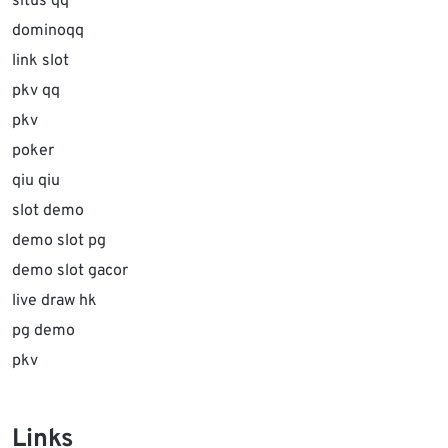
situs qq
dominoqq
link slot
pkv qq
pkv
poker
qiu qiu
slot demo
demo slot pg
demo slot gacor
live draw hk
pg demo
pkv
Links