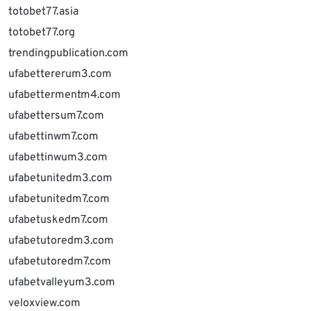
totobet77.asia
totobet77.org
trendingpublication.com
ufabettererum3.com
ufabettermentm4.com
ufabettersum7.com
ufabettinwm7.com
ufabettinwum3.com
ufabetunitedm3.com
ufabetunitedm7.com
ufabetuskedm7.com
ufabetutoredm3.com
ufabetutoredm7.com
ufabetvalleyum3.com
veloxview.com