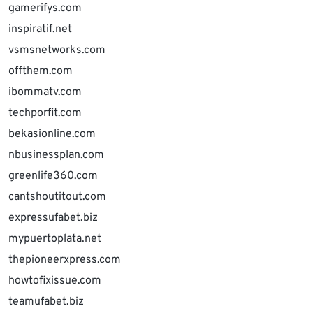
gamerifys.com
inspiratif.net
vsmsnetworks.com
offthem.com
ibommatv.com
techporfit.com
bekasionline.com
nbusinessplan.com
greenlife360.com
cantshoutitout.com
expressufabet.biz
mypuertoplata.net
thepioneerxpress.com
howtofixissue.com
teamufabet.biz