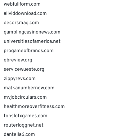
webfullform.com
allviddownload.com
decorsmag.com
gamblingcasinonews.com
universitiesofamerica.net
progameofbrands.com
qbreview.org
servicewueste.org
zippyrevs.com
matkanumbernow.com
myjobcirculars.com
healthmoreoverfitness.com
topslotxgames.com
routerloggnet.net
dantella6.com