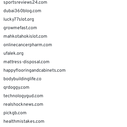
sportsreviews24.com
dubai360blog.com
lucky77slot.org
growmefast.com
mahkotahokislot.com
onlinecancerpharm.com
ufalek.org
mattress-disposal.com
happyflooringandcabinets.com
bodybuildinglife.co
qrdoggy.com
technologygud.com
realshocknews.com
pickgb.com
healthmistakes.com