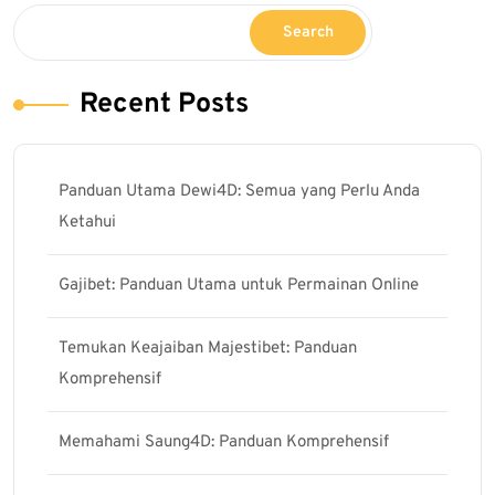
Search
Recent Posts
Panduan Utama Dewi4D: Semua yang Perlu Anda
Ketahui
Gajibet: Panduan Utama untuk Permainan Online
Temukan Keajaiban Majestibet: Panduan
Komprehensif
Memahami Saung4D: Panduan Komprehensif