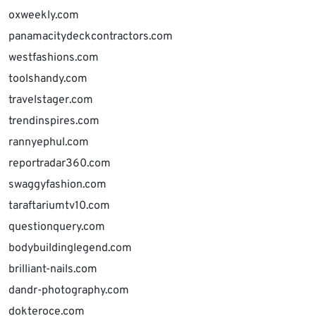
oxweekly.com
panamacitydeckcontractors.com
westfashions.com
toolshandy.com
travelstager.com
trendinspires.com
rannyephul.com
reportradar360.com
swaggyfashion.com
taraftariumtv10.com
questionquery.com
bodybuildinglegend.com
brilliant-nails.com
dandr-photography.com
dokteroce.com