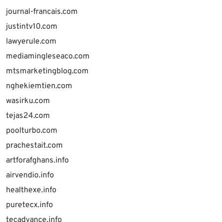
journal-francais.com
justintv10.com
lawyerule.com
mediamingleseaco.com
mtsmarketingblog.com
nghekiemtien.com
wasirku.com
tejas24.com
poolturbo.com
prachestait.com
artforafghans.info
airvendio.info
healthexe.info
puretecx.info
tecadvance.info