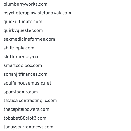
plumberryworks.com
psychoterapiawioletanowak.com
quickultimate.com
quirkyquester.com
sexmedicineformen.com
shiftripple.com
slotterpercaya.co
smartcoolbox.com
sohanjitfinances.com
soulfulhousemusic.net
sparklooms.com
tacticalcontractingllc.com
thecapitalpowers.com
tobabet88slot3.com
todayscurrentnews.com