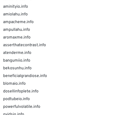
aminityio.info
amiolahu.info
ampacheme.info
ampullahu.info
aromaxme.info
asserthatecontrast.info
atenderme.info
bangumiio.info
bekosunhu.info
beneficialgrandiose.info
blomaio.info
dosellinfoplete.info
podtubeio.info
powerfulvolatile.info
qvidsio.info