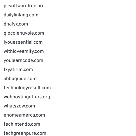
pcsoftwarefree.org
dailylinking.com
dnafyx.com
giocolenuvole.com
iyouessential.com
withloveamity.com
youlearncode.com
fxyatirim.com
abbuguide.com
technologyresult.com
webhostingoffers.org
whatszow.com
ehomeamerca.com
techintendo.com
techgreenpure.com