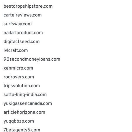
bestdropshipstore.com
cartelreviews.com
surfsway.com
nailartproduct.com
digitactseed.com
lvlcraft.com
90secondmoneyloans.com
xenmicro.com
rodrovers.com
tripssolution.com
satta-king-india.com
yukigassencanada.com
articlehorizone.com
yuqqbbzp.com
7betagents6.com